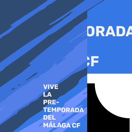
Ir
al
contenido
Tiktok