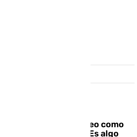
Andalucía
Alcaraz recibe el trofeo como
número 1 del 2025: «Es algo