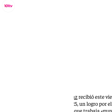
Miguel Alfonso
viernes, 14 noviembre 2025, 22:16
Compartir:
El tenista español
Carlos Alcaraz
recibió este vie
como mejor jugador del año 2025, un logro por e
orgulloso», recalcando también que trabaja «muy