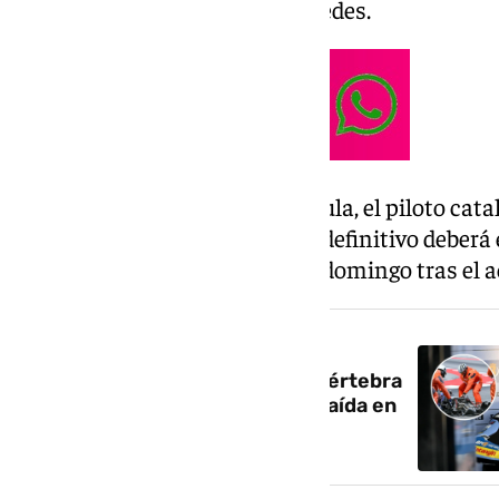
confirmó el equipo Gresini en redes.
Además de la fractura de clavícula, el piloto cat
en la vértebra C7, cuyo alcance definitivo deber
días, según explicó el equipo el domingo tras el 
NOTICIA RELACIONADA
Alex Márquez se fractura una vértebra
y la clavícula tras una terrible caída en
el GP de Cataluña