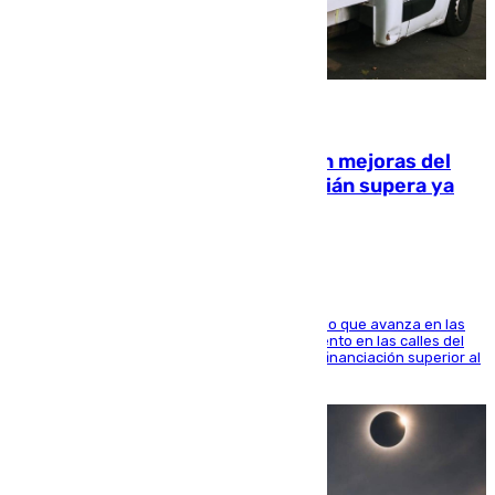
08.08.2026
La inversión del Ayuntamiento en mejoras del
entorno del Prado de San Sebastián supera ya
1.600.000 euros
El consistorio, a través de Emasesa, ha indicado que avanza en las
obras de renovación de las redes de saneamiento en las calles del
entorno del Prado, contando la zona con una financiación superior al
millón y medio de euros