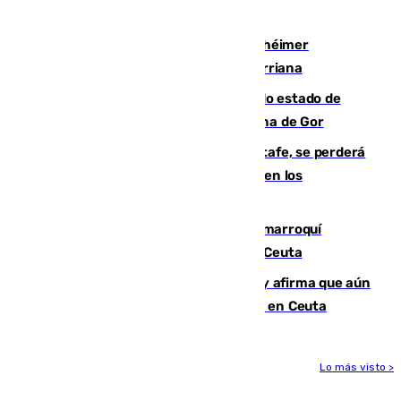
vía aérea y marítima
Hallan sin vida al granadino con Alzhéimer
desaparecido hace una semana en Churriana
Encuentran un cadáver en avanzado estado de
descomposición en la localidad granadina de Gor
Christantus Uche, delantero del Getafe, se perderá
toda la temporada por varias fracturas en los
ligamentos de su rodilla derecha
Expulsado de España un ciudadano marroquí
condenado por allanar una vivienda en Ceuta
Vivas niega la versión del Gobierno y afirma que aún
quedan entre 8.000 y 11.000 migrantes en Ceuta
Lo más visto >