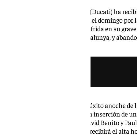
El piloto español Álex Márquez (Ducati) ha recibi
operación a la que fue sometido el domingo por l
fractura de clavícula derecha sufrida en su grave
MotoGP del Gran Premio de Catalunya, y abando
lunes por la tarde.
«Álex Márquez fue operado con éxito anoche de la
que fue estabilizada mediante la inserción de u
realizada por Anna Carreras, David Benito y Pau
General de Catalunya. El piloto recibirá el alta 