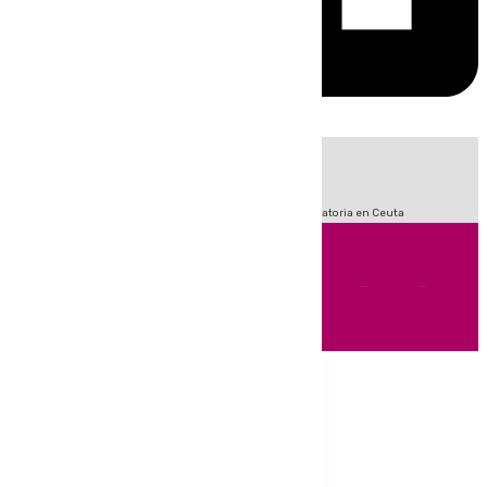
HOY
|
Sucesos
Fútbol
LaLiga
Primera División
Crisis Migratoria en Ceuta
Andalucía