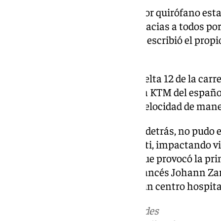
«Todo controlado!! Toca pasar por quirófano esta
mejores manos. Muchísimas gracias a todos por
de cariño que estoy recibiendo», escribió el prop
antes de la operación.
El accidente se produjo en la vuelta 12 de la carr
Barcelona-Catalunya, cuando la KTM del español
problema electrónico y perdió velocidad de mane
Álex Márquez, que rodaba justo detrás, no pudo e
perdiendo el control de su Ducati, impactando v
protecciones en un accidente que provocó la prim
en la primera reanudación el francés Johann Z
ser evacuado en ambulancia a un centro hospita
Más noticias de
101TV
en las redes