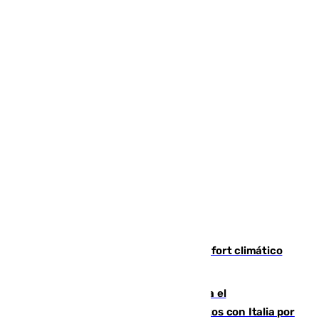
Málaga contabiliza 148 zonas de confort climático
para enfrentar las altas temperaturas
Marlaska notifica a la Unión Europea el
restablecimiento de controles fronterizos con Italia por