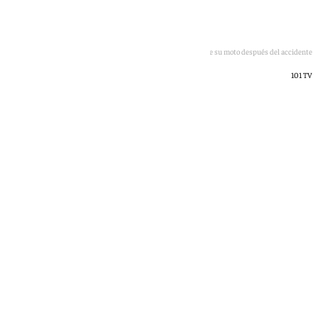
Álex Márquez tras ser operado y a la derecha el estado de su moto después del accidente
101 TV
101 TV
lunes, 18 mayo 2026, 14:45
Compartir: