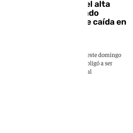
Álex Márquez recibe el alta
médica tras ser operado
después de su terrible caída en
el GP de Cataluña
El piloto español ha sido operado este domingo
después de su infortunio, que le obligó a ser
evacuado de urgencia a un hospital