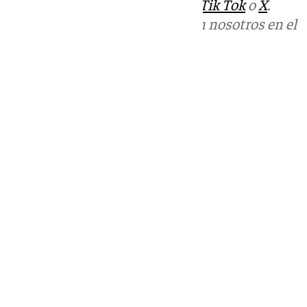
sociales:
Instagram
,
Facebook
,
Tik Tok
o
X
.
Puedes ponerte en contacto con nosotros en el
correo
informativos@101tv.es
Tags:
Últimas noticias