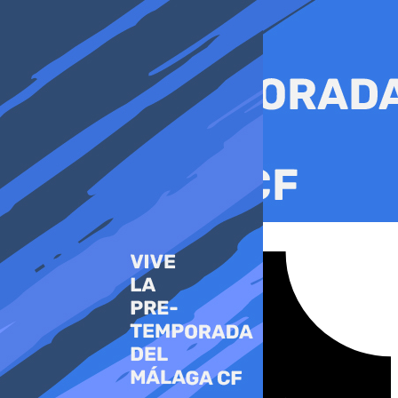
Ir
al
contenido
Tiktok