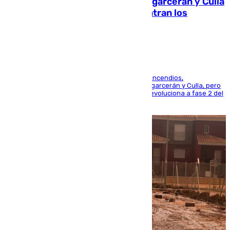
Incendios de Castellón: Sierra Engarcerán y Culla
evolucionan positivamente y centran los
esfuerzos en Tírig
La UME se suma al operativo de control de los incendios,
progresando adecuadamente los de Sierra Engarcerán y Culla, pero
centrando todo el empeño en el de Culla, que evoluciona a fase 2 del
PEIF