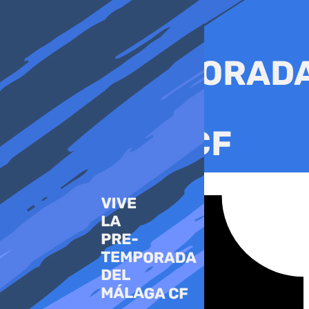
Ir
al
contenido
Tiktok