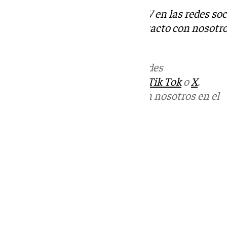
Descubre más noticias de 101TV en las redes soc
Tok
o
X
. Puedes ponerte en contacto con nosotro
correo
informativos@101tv.es
Más noticias de
101TV
en las redes
sociales:
Instagram
,
Facebook
,
Tik Tok
o
X
.
Puedes ponerte en contacto con nosotros en el
correo
informativos@101tv.es
Tags:
Últimas noticias