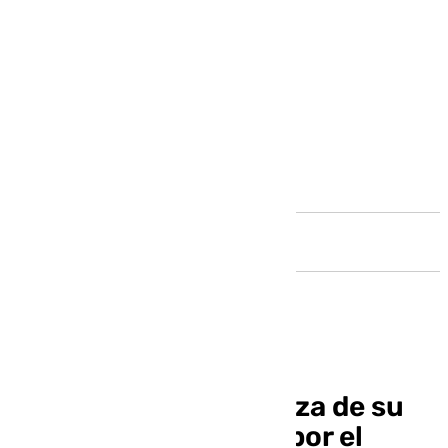
Andalucía
Álvaro Valles y la fuerza de su
voluntad para fichar por el