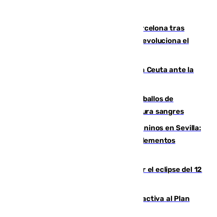
Rodrigo negocia su fichaje por el Barcelona tras
romper negociaciones con el Madrid y revoluciona el
mercado
El Rey traslada a Vivas su respaldo a Ceuta ante la
crisis migratoria
El primer ciclo de las carreras de caballos de
Sanlúcar arranca este sábado con 27 pura sangres
Continúan los cierres de parques caninos en Sevilla:
se detectan alimentos que contienen elementos
peligrosos
Estos son los mejores sitios para ver el eclipse del 12
de agosto en la provincia de Málaga
Otro incendio en Granada: el fuego activa al Plan
Infoca en Pinos Puente