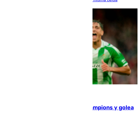
06.08.2026
El Betis supera el examen de Champions y golea
al Arsenal en Dublín (1-3)