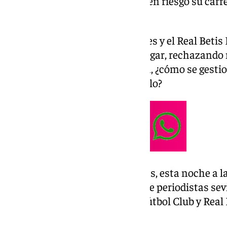
un jugador de fútbol que ponga en riesgo su carre
equipo.
Esa es la historia de Álvaro Valles y el Real Bet
tanto quedándose un año sin jugar, rechazando
colores? Y, más complicado aún, ¿cómo se gestio
entrenador te deje en el banquillo?
La respuesta a eso, y mucho más, esta noche a la
con Fran Campos, y un elenco de periodistas sev
clave que se le viene al Sevilla Fútbol Club y Real
competición europea.