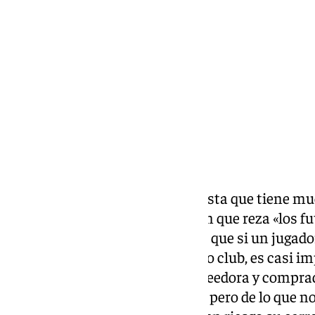
martes, 14 octubre 2025, 19:00
Compartir:
Grada 101 recibe a un protagonista que tiene muc
En el fútbol hay un dicho común que reza «los f
quieren». Esto hace referencia a que si un jugador
desembarcar en un determinado club, es casi im
‘obligue’ a que las entidades poseedora y compr
Hemos visto muchos casos así, pero de lo que no