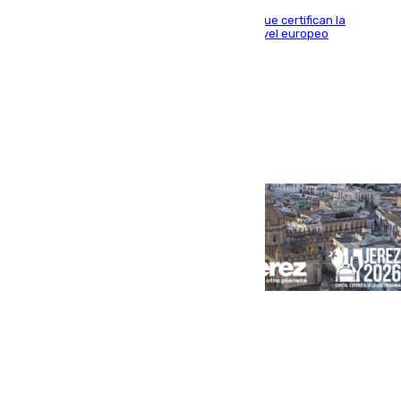
Riquelme, Deossa y Fornals firman los tantos que certifican la
superioridad bética ante un rival de máximo nivel europeo
Portada
Andalucía
Sevilla