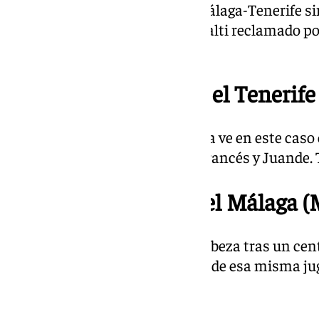
Termina la primera parte del Málaga-Tenerife sin
de la primera mitad por un penalti reclamado por
del área.
21.07 | Amarilla para el Tenerife
Otra amarilla para el Tenerife, la ve en este caso 
jugadores de los tinerfeños; el francés y Juande.
20.55 | Doble aviso del Málaga (
Primero fue Dani Sánchez de cabeza tras un cent
Merino en el rechace del córner de esa misma j
la igualdad inicial