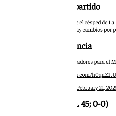
21.31 | Se reanuda el partido
Ya rueda de nuevo el balón sobre el césped de L
parte del Málaga-Tenerife. No hay cambios por par
21.20 | Dato de asistencia
El Málaga registra 24.916 espectadores para el 
#MálagaTenerife
pic.twitter.com/h0qnZ1t
— Málaga CF (@MalagaCF)
February 21, 202
21.15 | Descanso (Min. 45; 0-0)