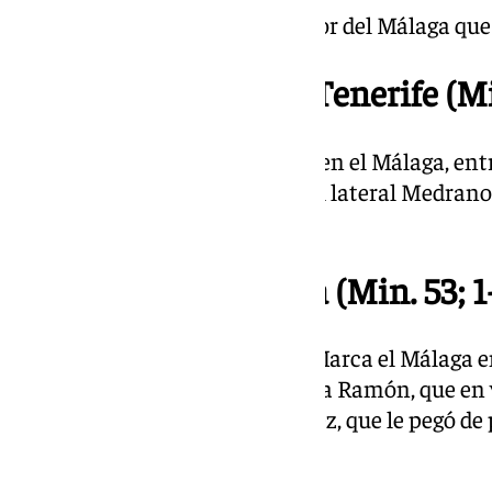
Julen Lobete es el primer jugador del Málaga que 
21.47 | Cambio en el Tenerife (Mi
Se marcha Juande, con pasado en el Málaga, entre
malaguista. Entra en su lugar el lateral Medrano,
Rodríguez pasa a ser central.
21.41 | Gol del Málaga (Min. 53; 1
Goooooolllll de Dani Sánchez. Marca el Málaga e
mitad. Sirvió el saque de esquina Ramón, que en v
frontal. Allí estaba Dani Sánchez, que le pegó de 
mandó para dentro.