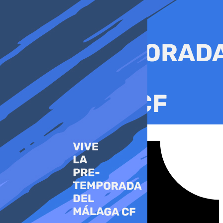
Ir
al
contenido
Tiktok