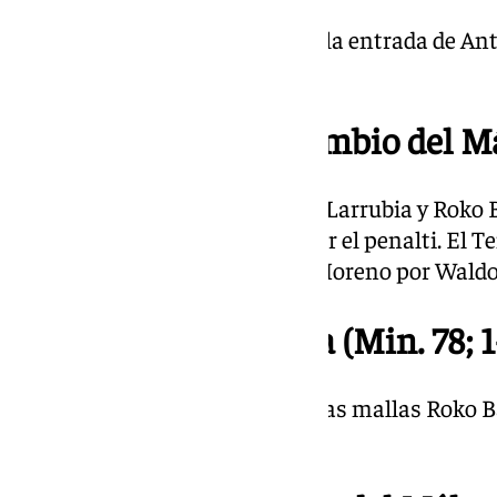
Agota sus cambios Pellicer con la entrada de Ant
Lobete
22.06 | Otro doble cambio del Má
Entra Dioni y Aaron Ochoa por Larrubia y Roko 
aplaudido por la grada tras fallar el penalti. El
cambio. Entran Teto y Marlos Moreno por Waldo 
22.05 | Falla Baturina (Min. 78; 1
No pudo mandarla al fondo de las mallas Roko B
fallando un penalti