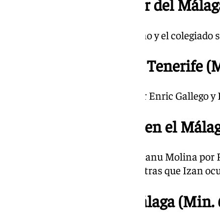
22.04 | Penalti a favor del Málaga
Cayó dentro del área Izan merino y el colegiado
21.55 | Cambios en el Tenerife (M
Entran Maikel Mesa y Ángel por Enric Gallego y 
21.52 | Doble cambio en el Málag
Entran Luismi, ovacionado, y Manu Molina por 
pasa a la banda izquierda, mientras que Izan o
21.51 | Amarilla al Málaga (Min. 