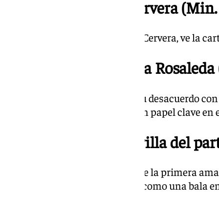
20.46 | Amarilla a Cervera (Min. 
El entrenador visitante, Álvaro Cervera, ve la ca
20.43 | Se enciende La Rosaleda 
La afición empieza a mostrar su desacuerdo con 
local y la grada también tiene un papel clave en 
20.35 | Primera amarilla del part
El exmalaguista Juande Rivas ve la primera amar
sobre Lobete, que se marchaba como una bala en
¡¡¡Esto empieza!!!