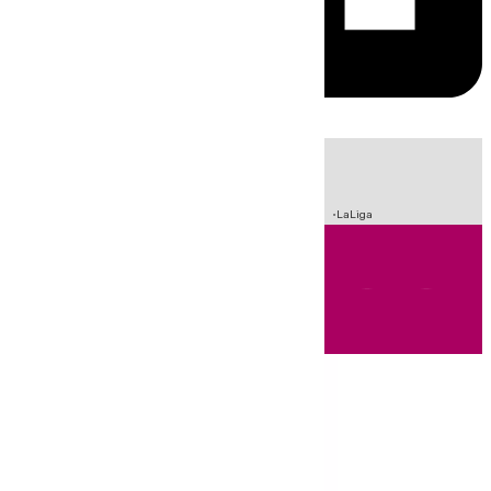
HOY
|
Sucesos
Incendios
Fútbol
Crisis Migratoria en Ceuta
LaLiga
Andalucía