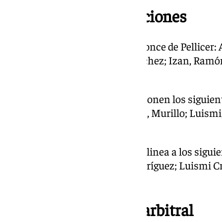
19.30 | Ya hay alineaciones
Ojo porque hay sorpresas en el once de Pellicer:
Monte, Einar Galilea, Dani Sánchez; Izan, Ramón
Roko.
El banquillo del Málaga lo componen los siguien
Gabilondo, Pastor, Víctor García, Murillo; Luism
Cordero; Chupete y Dioni.
Por parte del Tenerife, Cervera alinea a los sigui
Mellot, Juande, León, David Rodríguez; Luismi Cr
Sergi Enric y Diarra.
16.00 | Designación arbitral