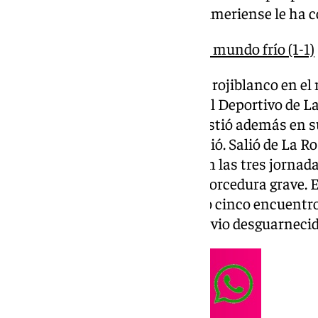
ahora la competencia, pero el almeriense le ha 
Un punto que deja a todo el mundo frío (1-1)
Bouldini fue la guinda al ataque rojiblanco en e
cesiones que llevó a Stoichkov al Deportivo de L
en la alineación de Pacheta. Asistió además en 
entrega, si bien el gol se le resistió. Salió de La
tobillo, lo que le llevó al banco en las tres jornad
Las Palmas cuando sufrió una torcedura grave. E
cuando apenas había disputado cinco encuentros
con Pascual todavía alicaído, se vio desguarnecid