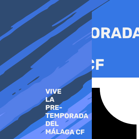
Ir
al
contenido
Tiktok