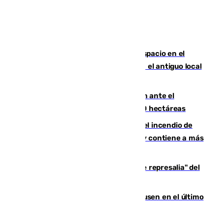
Las marca internacionales ganan espacio en el
Centro de Málaga: La Tagliatella abre en el antiguo local
de Vox Sports Bar
Moreno pide extremar la precaución ante el
incendio de Niebla, que supera las 4.000 hectáreas
340 personas más desalojadas por el incendio de
Niebla, que mantiene a 410 evacuadas y contiene a más
de 500 efectivos trabajando
Italia responde ante las "medidas de represalia" del
Gobierno de Sánchez
El Sevilla se desinfla ante el Leverkusen en el último
ensayo (1-2)