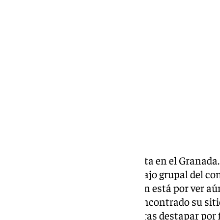
Chema Ruiz
jueves, 27 noviembre 2025, 15:32
Compartir:
Mohamed Bouldini está de vuelta en el Granada. 
miércoles a la dinámica de trabajo grupal del co
más de un mes lesionado, si bien está por ver aú
retorno, en cualquier caso, ha encontrado su siti
Jorge Pascual afilado, liberado tras destapar por 