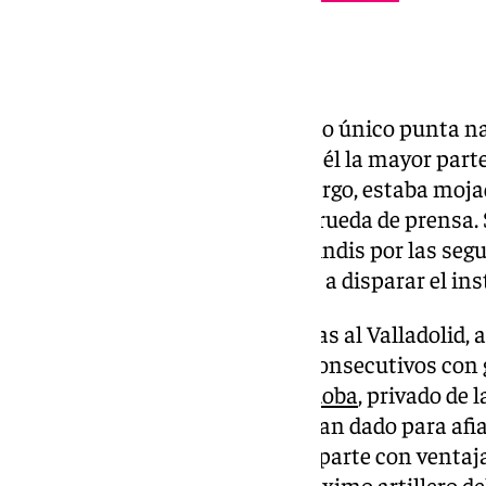
Racha goleadora
El punta almeriense quedó como único punta na
el plantel, con lo que cayó sobre él la mayor part
rojiblanca. La pólvora, sin embargo, estaba moja
gatillo y Pacheta le defendía en rueda de prensa. 
llegó la Copa del Rey, todo un brindis por las s
marcó dos en Roda y se le volvió a disparar el ins
Desde entonces, rubricó muescas al Valladolid, a
encadenar cuatro encuentros consecutivos con go
entró, en cambio,
contra el Córdoba
, privado de 
sus tantos anteriores ya le habían dado para afi
le crece la competencia, si bien parte con ventaj
dianas que Pedro Alemañ, el máximo artillero de