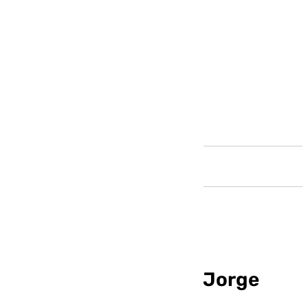
Andalucía
Bouldini regresa con Jorge
Pascual afilado