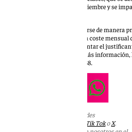
comenzarán el próximo 5 de diciembre y se impar
19:00 a 20:00 horas.
Las inscripciones deben realizarse de manera pr
polideportivo municipal, con un coste mensual d
señalan que, es necesario presentar el justifican
momento de inscribirse. Para más información, 
contactar al teléfono 952 72 41 38.
Más noticias de
101TV
en las redes
sociales:
Instagram
,
Facebook
,
Tik Tok
o
X
.
Puedes ponerte en contacto con nosotros en el