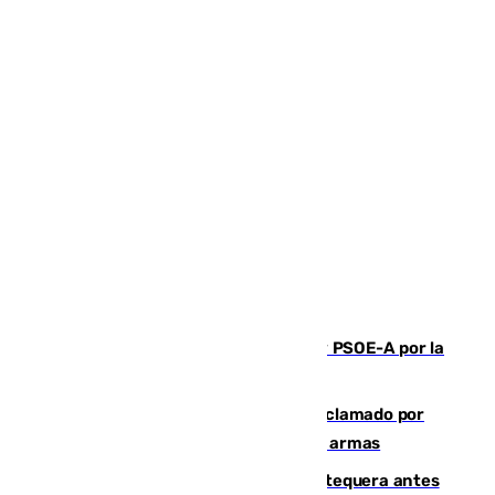
Vuelve el duelo dialéctico entre PP y PSOE-A por la
financiación de las autonomías
Detienen en Málaga a un fugitivo reclamado por
Colombia por homicidio y transporte de armas
Prueba final del Granada ante el Antequera antes