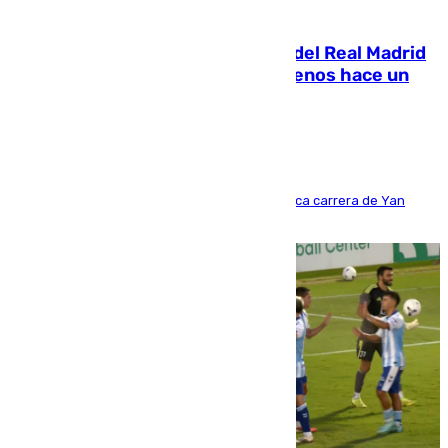
07.08.2026
El fichaje más caro de la historia del Real Madrid
costaba 105 millones de euros menos hace un
año y jugaba en Leganés
Del filial pepinero a récord absoluto: la meteórica carrera de Yan
Diomande en solo doce meses