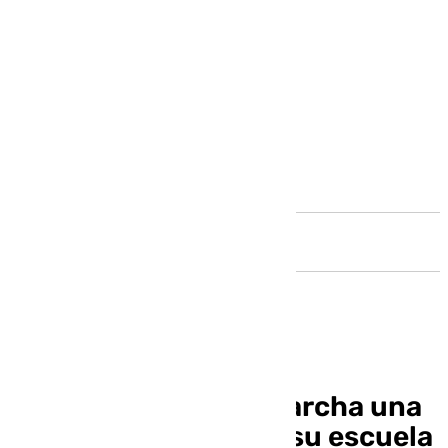
Andalucía
Campillos pone en marcha una
nueva temporada de su escuela