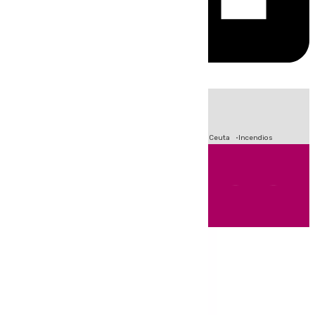
HOY
|
Fútbol
Sucesos
Primera División
Crisis Migratoria en Ceuta
Incendios
Andalucía