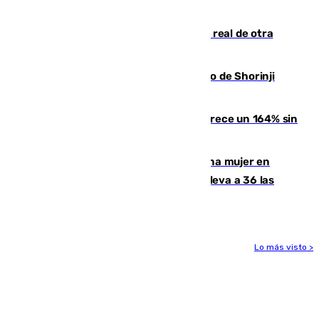
del inicio de la Liga
Ceuta se prepara ante la posibilidad real de otra
entrada masiva el 15 de agosto
Cártama, protagonista en el Europeo de Shorinji
Kempo celebrado en Berlín
La llegada de inmigrantes a Ceuta crece un 164% sin
contar la entrada masiva
Igualdad confirma el asesinato de una mujer en
Benahavís como violencia machista y eleva a 36 las
víctimas en 2026
Lo más visto >
Más noticias