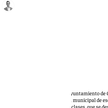
Antonio J. Palomo
jueves, 28 noviembre 2024, 09:03
Compartir:
La Concejalía de Deportes del Ayuntamiento de C
de inscripciones para la escuela municipal de es
adultas, a partir de 14 años. Las clases, que se d