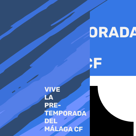
Ir
al
contenido
Tiktok