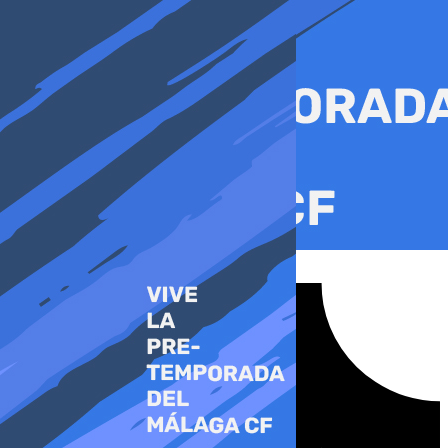
Ir
al
contenido
Tiktok