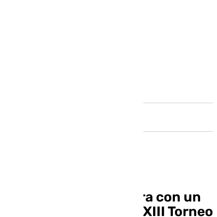
Andalucía
Carlos Suárez se retira con un
Unicaja campeón del XIII Torneo