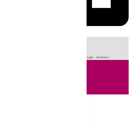
HOY
|
Fútbol
Primera División
Crisis Migratoria en Ceuta
LaLiga
Sucesos
Andalucía