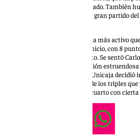
carrera vistiendo de verde y morado. También h
minutos de Balcerowski. Fue un gran partido de
directo a través de 101 TV.
Empezó el partido con el Unicaja más activo que
jugador que más destacó en el inicio, con 8 punto
ecuador reajustó Ibon el quinteto. Se sentó Carl
como titular, y se llevó una ovación estruendos
respondió a la cita. Tras esto el Unicaja decidió ir
Osetkowski fueron los autores de los triples que
malagueño terminar el primer cuarto con cierta v