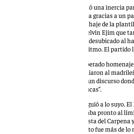
En el segundo cuarto se presentó una inercia pa
doce la ventaja sobre el Baskonia gracias a un pa
debutar a Balcerowski, tercer fichaje de la planti
había participado junto a un Melvin Ejim que ta
El polaco se mostraba un tanto desubicado al ha
verde y morado impusieron su ritmo. El partido l
En el descanso se produjo el esperado homenaje 
autoridades y el Unicaja obsequiaron al madrileñ
tras recibir los premios, realizó un discurso do
terminó con un “hasta luego, Lucas”.
En la reanudación el Unicaja siguió a lo suyo. E
ante la superioridad local y llegaba pronto al límit
campaba a sus anchas por la pista del Carpena y 
cifra de la decena. El tercer cuarto fue más de lo