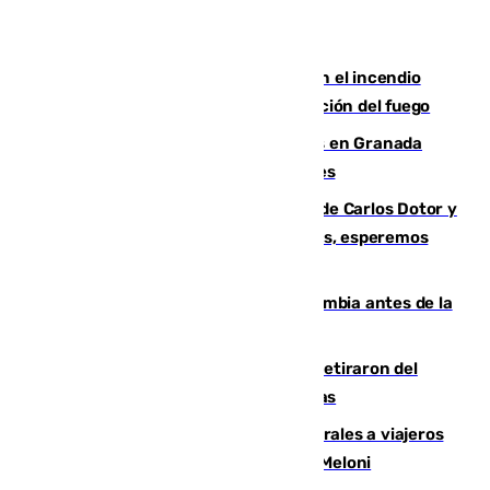
Activado el nivel 2 de emergencia en el incendio
forestal de Niebla por la compleja evolución del fuego
Controlado un incendio de rastrojos en Granada
junto a la autovía y al Callejón de Nogales
Juanfran Funes, sobre las lesiones de Carlos Dotor y
Fernando Calero: “Estamos preocupados, esperemos
que no sea nada”
Felipe VI refuerza los lazos con Colombia antes de la
llegada del nuevo presidente
Fernando Calero y Carlos Dotor se retiraron del
encuentro contra el Ceuta con molestias
España restablece controles temporales a viajeros
procedentes de Italia como repuesta a Meloni