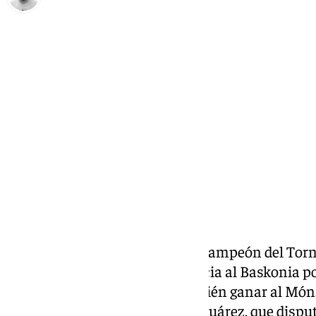
Pedro Jiménez
sábado, 7 septiembre 2024, 21:49
Compartir:
El Unicaja revalida el título de campeón del Torn
vencieron con gran contundencia al Baskonia por
puesto del triangular tras también ganar al Món
partido homenaje para Carlos Suárez, que dispu