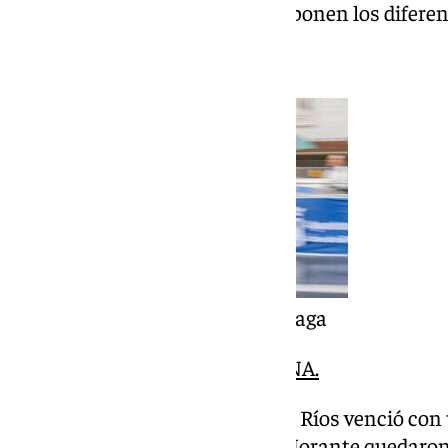
17.13. El resto de la tabla lo componen los difere
Foto: Ayuntamiento de Málaga
CLASIFICACIÓN 4K MASCULINA.
En el femenino, Estefanía Cano Ríos venció con
Aguilera Duarte y Noa Gómez Morante quedaron