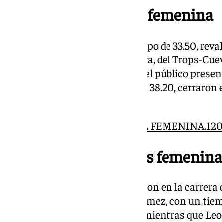
Clasificación general femenina
Nazha Machrouch, con un tiempo de 33.50, revalid
categoría femenina. La corredora, del Trops-Cuev
tiempo y se llevó los aplausos del público presen
36:43, y Laura Núñez Flores, con 38.20, cerraron e
clasificación:
CLASIFICACIÓN 10K GENERAL FEMENINA.120
Clasificación menores femenina
Más de 500 personas participaron en la carrera d
masculina reinó Pablo Pérez Gómez, con un tiem
quedó Valere Queau, con 16.44, mientras que Leo