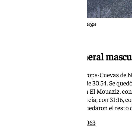
Foto: Ayuntamiento de Málaga
Clasificación 10K general mascu
Mohamed Lansi, corredor del Trops-Cuevas de N
dicha categoría con un tiempo de 30.54. Se quedó
segundos del récord que ostenta El Mouaziz, con 
00:31:04 e Ignacio González García, con 31:16, c
pódium respectivamente. Así quedaron el resto d
10K GENERAL MASCULINA.12063