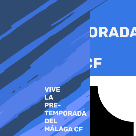
Ir
al
contenido
Tiktok