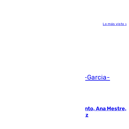
gravedad
Lo más visto >
Más noticias
Ver más >
05.08.2026
La nueva presidenta del Parlamento, Ana Mestre,
hace parada institucional en Cádiz