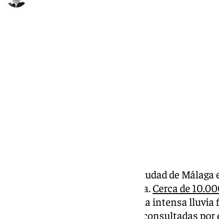
Ignacio Pérez
lunes, 14 octubre 2024, 13:30
Compartir:
La mañana del domingo en la ciudad de Málaga 
Carrera Urbana pasada por agua.
Cerca de 10.00
para participar en ella, aunque la intensa lluvi
de ellos. Según indican fuentes consultadas por 