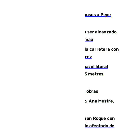
Granada despide con lágrimas y aplausos a Pepe
Habichuela
Un futbolista de 24 años muere tras ser alcanzado
por un rayo durante un partido en Tailandia
Muere un conductor tras salirse de la carretera con
su turismo en la A-480 a la altura de Jerez
Julio supera a junio en basura marina: el litoral
occidental malagueño recoge más de 33 metros
cúbicos de residuos
El Cádiz se afila ante un Granada en obras
La nueva presidenta del Parlamento, Ana Mestre,
hace parada institucional en Cádiz
Estabilizado el incendio forestal de San Roque con
19 familias aún desalojadas y un domicilio afectado de