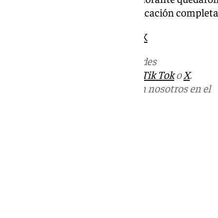
respectivamente. Aquí, la clasificación completa
CLASIFICACIÓN FEMENINA 4K
Más noticias de
101TV
en las redes
sociales:
Instagram
,
Facebook
,
Tik Tok
o
X
.
Puedes ponerte en contacto con nosotros en el
correo
informativos@101tv.es
Tags:
Últimas noticias