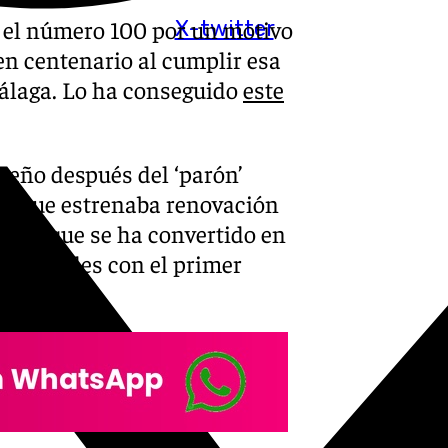
er el número 100 por un motivo
X-twitter
 en centenario al cumplir esa
Málaga. Lo ha conseguido
este
ueño después del ‘parón’
ia que estrenaba renovación
ing) y que se ha convertido en
s oficiales con el primer