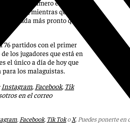
n sería el primero en
s lesiones, mientras que
 mencionada más pronto que
 76 partidos con el primer
de los jugadores que está en
es el único a día de hoy que
a para los malaguistas.
:
Instagram
,
Facebook
,
Tik
otros en el correo
tagram
,
Facebook
,
Tik Tok
o
X
. Puedes ponerte en 