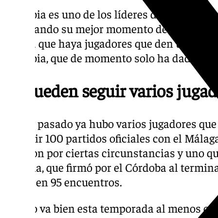
Larrubia es uno de los líderes del equipo m
afrontando su mejor momento desde que as
espera que haya jugadores que den un paso 
Larrubia, que de momento solo ha dado una 
Le pueden seguir varios juga
El año pasado ya hubo varios jugadores qu
cumplir 100 partidos oficiales con el Málag
llegaron por ciertas circunstancias y uno q
Medina, que firmó por el Córdoba al termin
quedó en 95 encuentros.
Si todo va bien esta temporada al menos cin