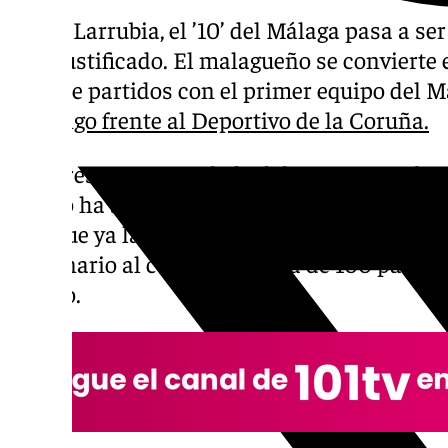
David Larrubia, el ’10’ del Málaga pasa a s
bien justificado. El malagueño se convierte
cifra de partidos con el primer equipo del 
domingo frente al Deportivo de la Coruña.
El regreso a La Rosaleda del extremo malag
casero ha sido muy especial para un Larrub
(aunque ya la tuvo en el partido ante el Rac
centenario al cumplir la cifra de 100 partido
equipo.