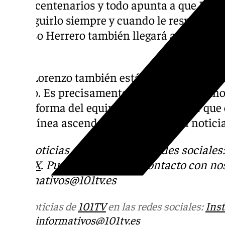
serán centenarios y todo apunta a que Ramó
conseguirlo siempre y cuando le respeten la
Alfonso Herrero también llegará a la cifra
tarde.
Dani Lorenzo también está cerca, pues suma
equipo. Es precisamente el mediapunta uno 
mejor forma del equipo. Se podría decir que 
va en línea ascendente y es una gran notici
Más noticias de
101TV
en las redes sociales
Tok
o
X
. Puedes ponerte en contacto con nos
informativos@101tv.es
Más noticias de
101TV
en las redes sociales:
Ins
correo
informativos@101tv.es