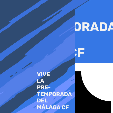
Ir
al
contenido
Tiktok