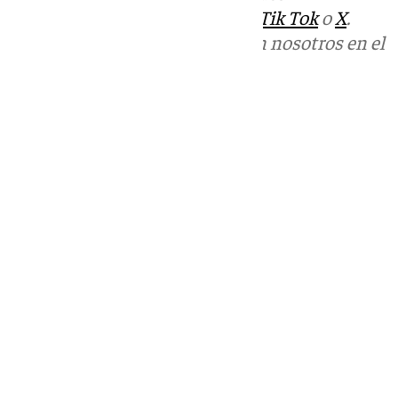
sociales:
Instagram
,
Facebook
,
Tik Tok
o
X
.
Puedes ponerte en contacto con nosotros en el
correo
informativos@101tv.es
Tags:
Últimas noticias