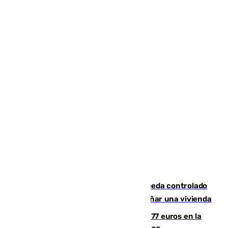
El incendio forestal de San Roque queda controlado
tras obligar a evacuar a 19 familias y dañar una vivienda
Los malagueños gastarán de media 77 euros en la