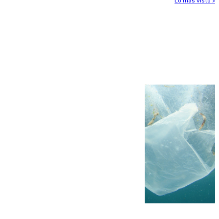
Lo más visto >
Más noticias
Ver más >