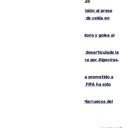
Feria de Málaga 2026, menos que en 2025
El Supremo ratifica los 17 años de prisión al preso
que mató estrangulado a su compañero de celda en
Morón
El Betis supera el examen de Champions y golea al
Arsenal en Dublín (1-3)
Golpe internacional al narcotráfico: desarticulada la
red que introdujo 21 toneladas de cocaína por Algeciras,
Málaga y Valencia
El Gobierno niega que Infantino haya prometido a
Marruecos la final del Mundial 2030: "La FIFA ha sido
tajante"
Podemos y Sumar piden expulsar a Marruecos del
Mundial de 2030 tras la crisis de Ceuta