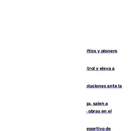
Muere Don Nelson, leyenda de los Celtics y pionero
desde el banquillo de la NBA
El incendio de Niebla avanza sin control y eleva a
8.000 las hectáreas afectadas
Más de 15.000 ceutíes claman por soluciones ante la
crisis migratoria
Los vecinos de Pedregalejo en Málaga, salen a
protestar en contra del resultado de las obras en el
paseo marítimo
Un incendio en un local del puerto deportivo de