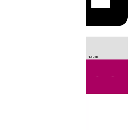
HOY
|
Incendios
Sucesos
Crisis Migratoria en Ceuta
Fútbol
LaLiga
Andalucía