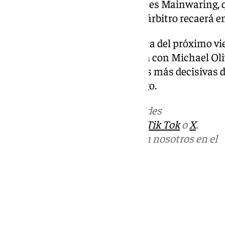
compatriotas Stuart Burt y James Mainwaring, q
asistentes. El puesto de cuarto árbitro recaerá e
El choque entre España y Bélgica del próximo vie
partido de la selección española con Michael Oli
cita que llega en una de las fases más decisivas d
semifinales del Mundial en juego.
Más noticias de
101TV
en las redes
sociales:
Instagram
,
Facebook
,
Tik Tok
o
X
.
Puedes ponerte en contacto con nosotros en el
correo
informativos@101tv.es
Tags:
Fútbol
Mundial de fútbol 2026
Últimas noticias