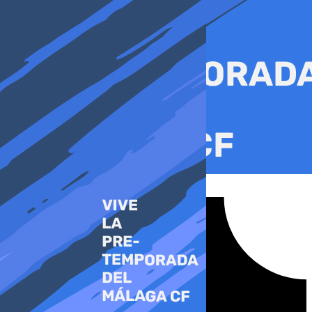
Ir
al
contenido
Tiktok