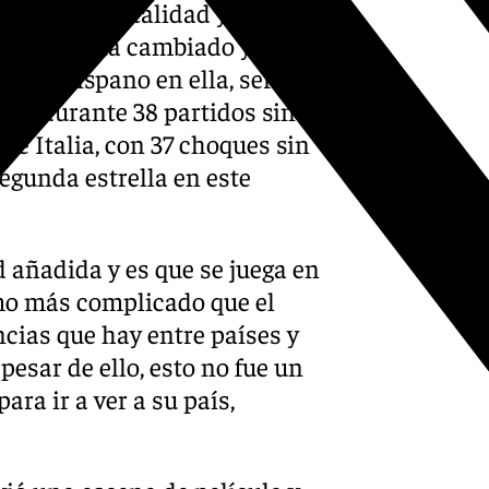
nes en su totalidad y por ello
 historia ha cambiado y Sete,
inado hispano en ella, será
ción durante 38 partidos sin
ene Italia, con 37 choques sin
segunda estrella en este
añadida y es que se juega en
imo más complicado que el
ancias que hay entre países y
pesar de ello, esto no fue un
ra ir a ver a su país,