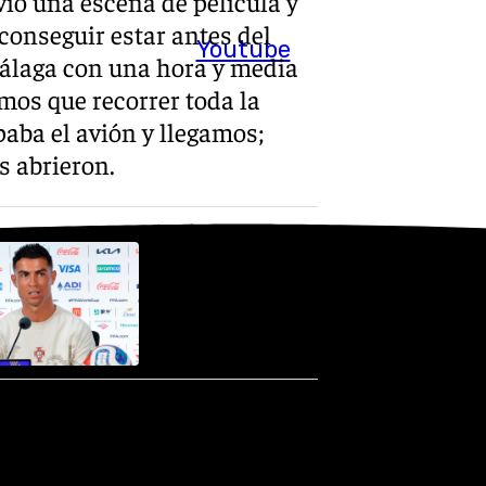
vió una escena de película y
conseguir estar antes del
Youtube
 Málaga con una hora y media
mos que recorrer toda la
aba el avión y llegamos;
s abrieron.
ga un mensaje sobre que se
taban 10 horas para empezar