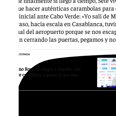
Aunque finalmente sí llegó a tiempo, Sete vi
tuvo que hacer auténticas carambolas para 
pitido inicial ante Cabo Verde: «Yo salí de
de retraso, hacía escala en Casablanca, tuvi
terminal del aeropuerto porque se nos escap
estaban cerrando las puertas, pegamos y no
NOTICIA RELACIONADA
Cristiano Ronaldo elogia a España: «Es
siempre candidata a ganar lo que sea»
Cuando volamos y llegamos a Miami, me lle
me había cancelado el vuelo a Atlanta. Fal