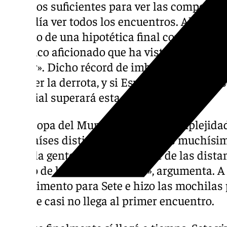
recursos suficientes para ver las competicio
no podía ver todos los encuentros. Ahora la
en caso de una hipotética final con el comb
«el único aficionado que ha visto a su selec
perder». Dicho récord de imbatibilidad lo ti
conocer la derrota, y si España consigue la 
Mundial superará esta cifra.
Esta Copa del Mundo tiene una complejidad 
tres países distintos. «Este año es muchís
resto, la gente no es consciente de las dist
dentro de los propios países», argumenta. A 
impedimento para Sete e hizo las mochilas pa
aunque casi no llega al primer encuentro.