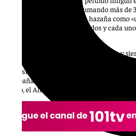
La Fuente hasta la fecha, sumando más de 
Este aficionado reconoce su hazaña como «u
ha estado con el equipo en todos y cada uno
jugado desde el año 2004.
Sete es natural de la ciudad de Málaga y si
tierra: «Llevar la esencia malagueña por to
hace estar súper orgulloso de ello». Toda est
de España por todas las partes del mundo 
equipo, el Alhaurino.