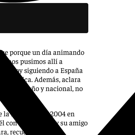
X-twitter
 fue porque un día animando
 B, nos pusimos allí a
so estoy siguiendo a España
va», explica. Además, aclara
po malagueño y nacional, no
ue la Eurocopa de 2004 en
él con la trompeta y su amigo
ra, recuerda: «nos lo