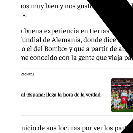
pasamos muy bien y nos gustó tanto que s
repetir».
Tras la buena experiencia en tierras lusas,
ir al Mundial de Alemania, donde dice que t
Manolo el del Bombo» y que a partir de ahí
hacerme conocido con la gente que viaja par
NOTICIA RELACIONADA
Portugal-España: llega la hora de la verdad
En el inicio de sus locuras por ver los part