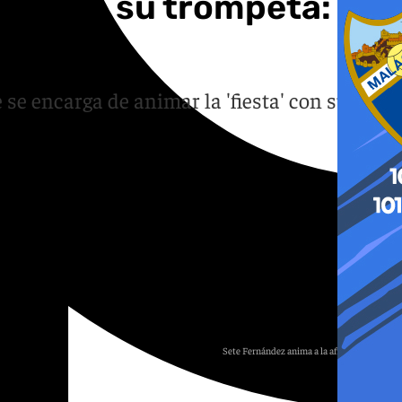
ña con su trompeta:
se encarga de animar la 'fiesta' con su
Sete Fernández anima a la afición española
101 TV