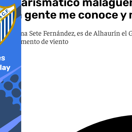
El carismático malague
«La gente me conoce y 
Se llama Sete Fernández, es de Alhaurín el 
instrumento de viento