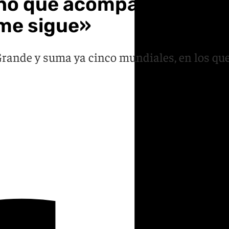
ño que acompaña a Espa
me sigue»
Grande y suma ya cinco mundiales, en los que 