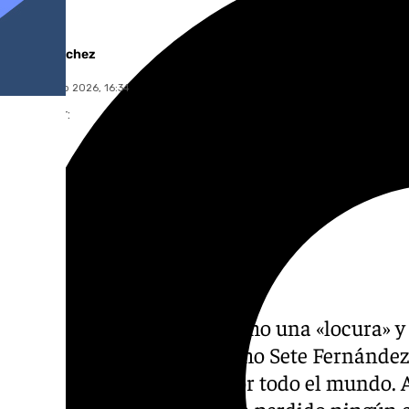
Jairo Sánchez
lunes, 6 julio 2026, 16:34
Compartir:
Él describe lo que hace como una «locura» y
loco». Se hace conocer como Sete Fernández 
a la selección española por todo el mundo.
Estados Unidos y no se ha perdido ningún e