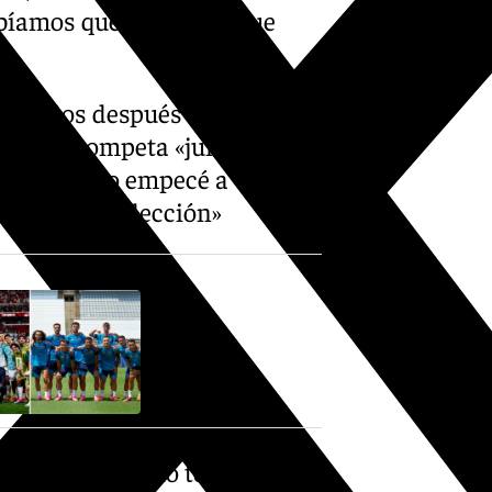
abíamos que teníamos que
 dos años después decidieron
ocó la trompeta «junto a
 «fue cuando empecé a
a ver a la selección»
idos de España no tenía los