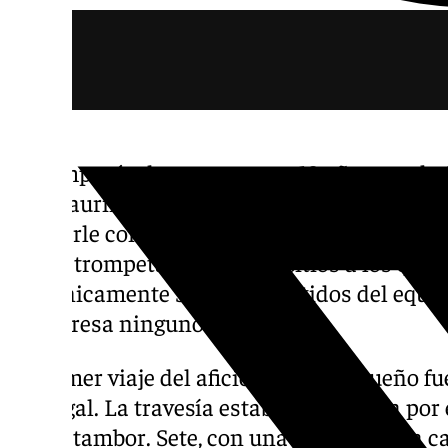
«Yo empecé a hacer esto con 18 años y todo
al Alhaurino, en los play-off de ascenso a 2ª
animarle con trompetas y tambores, y por e
con la trompeta a todos los sitios a los que 
que únicamente sigue los partidos del equi
le interesa ninguno más.
El primer viaje del aficionado malagueño f
Portugal. La travesía estaba compuesta por 
con el tambor. Sete, con una sonrisa en la ca