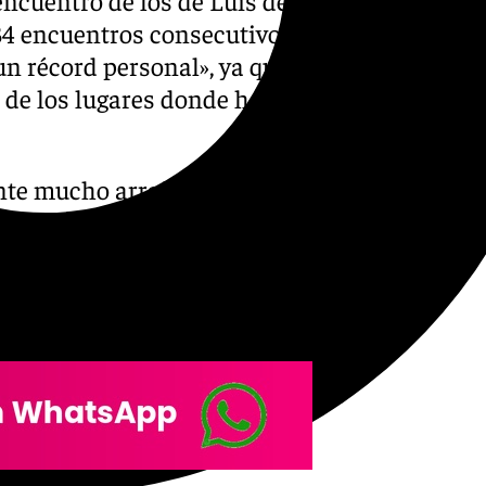
34 encuentros consecutivos.
n récord personal», ya que
 de los lugares donde ha
ente mucho arraigo por su
dos los sitios del mundo me
a historia de ir a ver partidos
comenzó con su pasión por su