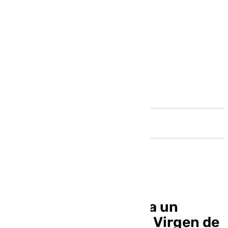
Andalucía
La Macarena recupera un
histórico manto de la Virgen de