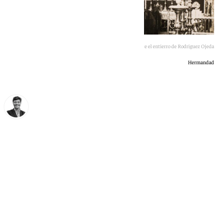
La Macarena con el manto recuperado durante el entierro de Rodriguez Ojeda
Hermandad
Curro Bono
lunes, 6 julio 2026, 14:26
Compartir: