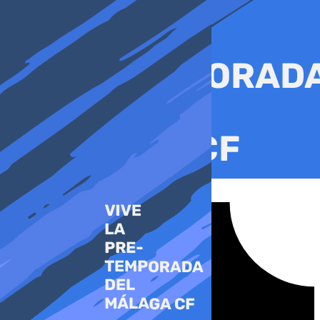
Ir
al
contenido
Tiktok