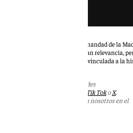
Con esta incorporación, la Hermandad de la M
recuperación patrimonial de gran relevancia, p
valor una pieza estrechamente vinculada a la hi
de la Virgen de la Esperanza.
Más noticias de
101TV
en las redes
sociales:
Instagram
,
Facebook
,
Tik Tok
o
X
.
Puedes ponerte en contacto con nosotros en el
correo
informativos@101tv.es
Tags: