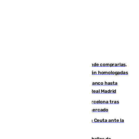
Gafas para el eclipse solar 2026: dónde comprarlas,
dónde conseguirlas y cómo saber si están homologadas
Vinícius Júnior seguirá vestido de blanco hasta
2032 tras cerrar su renovación con el Real Madrid
Rodrigo negocia su fichaje por el Barcelona tras
romper con el Madrid y revoluciona el mercado
El Rey traslada a Vivas su respaldo a Ceuta ante la
crisis migratoria
El primer ciclo de las carreras de caballos de