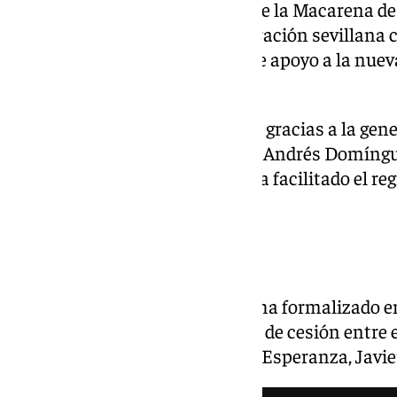
fundacional de la Hermandad de la Macarena de 
primeros años de vida, la corporación sevillana 
patrimoniales como muestra de apoyo a la nueva
manto.
La recuperación ha sido posible gracias a la gen
madrileño, el reverendo Alberto Andrés Domíngu
Virgen de la Esperanza, quien ha facilitado el reg
patrimonio macareno.
Acto de entrega
La entrega oficial del manto se ha formalizado e
julio, mediante la firma del acta de cesión entre 
prioste de Nuestra Señora de la Esperanza, Javi