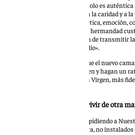
recordó que la piedad popular «solo es auténtica
conversión a los sacramentos, a la caridad y a l
no puede quedar reducida a estética, emoción, c
Una hermandad es Iglesia. Una hermandad custo
pero también tiene la obligación de transmitir la 
los pobres y anunciar el Evangelio».
Por eso, el arzobispo defendió que el nuevo cam
fecundo si quienes lo contemplen y hagan un rat
más amor a Dios, más amor a la Virgen, más fidel
hacia los hermanos».
Que la Virgen «nos ayudé a vivir de otra m
El prelado continuó su homilía pidiendo a Nues
«nos ayude a vivir de otra manera, no instalados e