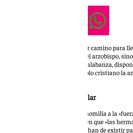
De igual modo, María es el mejor camino para lle
anuncia a sí misma», comentó el arzobispo, sino
de Dios. Todo Ella es humildad, alabanza, disponib
Iglesia la venera, por eso el pueblo cristiano la 
Esperanza»
La misión de la Piedad Popular
Don José Ángel se refirió en su homilía a la «fue
popular. En esta línea, insistió en que «las her
escuelas de vida cristiana y que han de existir p