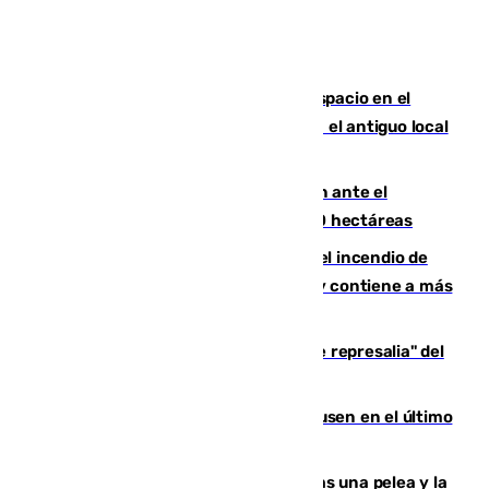
Las marca internacionales ganan espacio en el
Centro de Málaga: La Tagliatella abre en el antiguo local
de Vox Sports Bar
Moreno pide extremar la precaución ante el
incendio de Niebla, que supera las 4.000 hectáreas
340 personas más desalojadas por el incendio de
Niebla, que mantiene a 410 evacuadas y contiene a más
de 500 efectivos trabajando
Italia responde ante las "medidas de represalia" del
Gobierno de Sánchez
El Sevilla se desinfla ante el Leverkusen en el último
ensayo (1-2)
Tensión en la prisión de Alhaurín tras una pelea y la