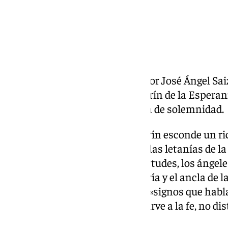
El arzobispo de Sevilla, monseñor José Ángel Sa
sábado 4 de julio el nuevo camarín de la Esperan
la Palabra sencilla, pero cargada de solemnidad.
Monseñor destacó que el camarín esconde un ric
en él puede verse el Magníficat, las letanías de l
Concepción, la Asunción, las virtudes, los ángel
de la Escritura, la pureza de María y el ancla de
vacíos», explicó el prelado, sino «signos que habl
belleza, cuando nace de la fe y sirve a la fe, no d
hacia Él».