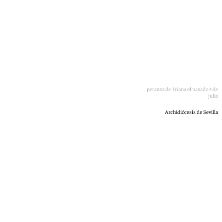
El arzobispo de Sevilla bendiciendo el nuevo camarín de la Esperanza de Triana el pasado 4 de
julio
Archidiócesis de Sevilla
Alfonso Rodríguez
lunes, 6 julio 2026, 14:51
Compartir: