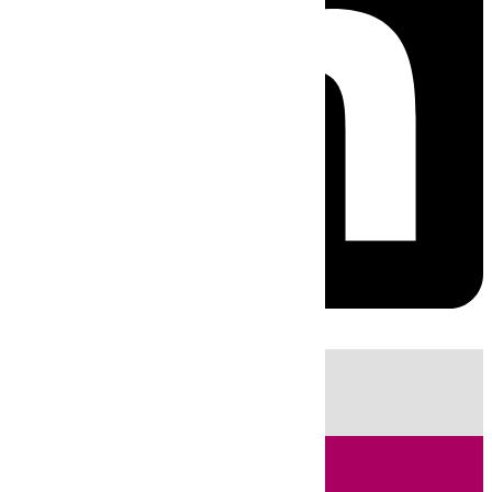
HOY
|
Sucesos
Guardia Civil
Fútbol
LaLiga
Incendios