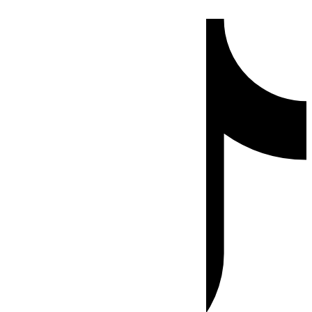
Ir
Tiktok
al
contenido