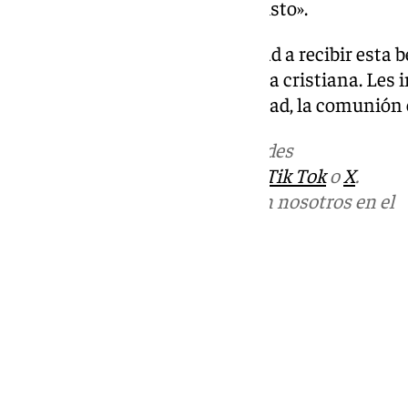
tristeza, sino sostenidos por Cristo».
Además, exhortó a la hermandad a recibir esta 
custodiar la fe, la belleza y la vida cristiana. Le
los cultos, la formación, la caridad, la comunión 
Más noticias de
101TV
en las redes
sociales:
Instagram
,
Facebook
,
Tik Tok
o
X
.
Puedes ponerte en contacto con nosotros en el
correo
informativos@101tv.es
Tags:
Últimas noticias