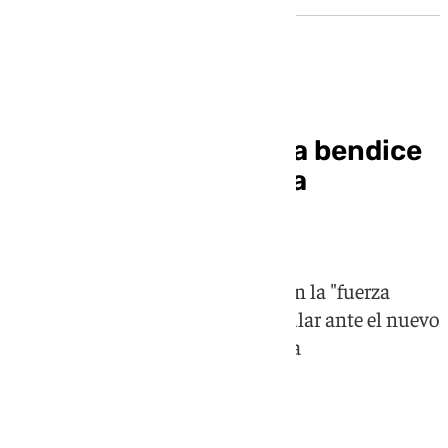
El arzobispo de Sevilla bendice
el nuevo camarín de la
Esperanza de Triana
José Ángel Saiz Meneses insiste en la "fuerza
evangelizadora" de la piedad popular ante el nuevo
camarín de la Esperanza de Triana