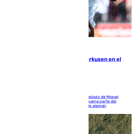
08.08.2026
El Sevilla se desinfla ante el Leverkusen en el
último ensayo (1-2)
El conjunto de Luis García se adelantó con un golazo de Miguel
Sierra y ofreció buenas sensaciones durante buena parte del
encuentro, pero acabó cediendo ante el empuje alemán