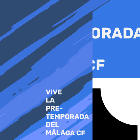
Ir
al
contenido
Tiktok