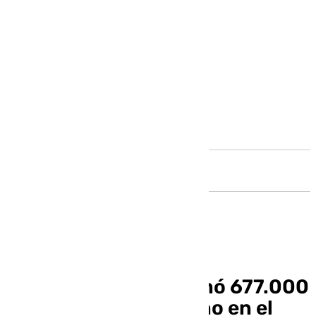
Andalucía
El CEO de Unicaja ganó 677.000
euros en su primer año en el