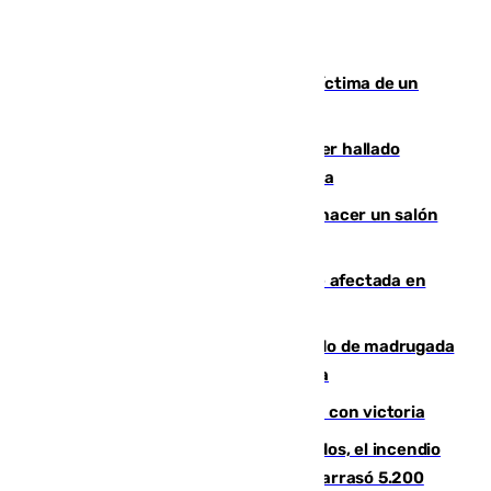
El tenista checho Lehecka, nueva víctima de un
Rafa Jódar que está siendo imparable
Muere un hombre de 58 años tras ser hallado
inconsciente en una piscina en Cómpeta
Un tribunal federal impide a Trump hacer un salón
de baile en la Casa Blanca
Incendios de Castellón: la superficie afectada en
Tírig roza las 400 hectáreas
Muere un peatón tras ser atropellado de madrugada
en la carretera A-7 a su paso por Málaga
El Granada cierra su puesta a punto con victoria
Un mes de la tragedia de Los Gallardos, el incendio
que acabó con la vida de 14 personas y arrasó 5.200