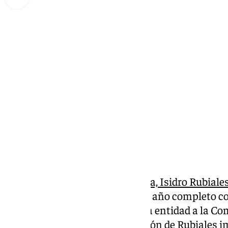
Miguel Alfonso
viernes, 28 febrero 2025, 17:41
Compartir:
El consejero delegado de
Unicaja, Isidro Rubiales
cargos en el banco en su primer año completo c
retribuciones que ha remitido la entidad a la C
Valores (CNMV). La remuneración de Rubiales imp