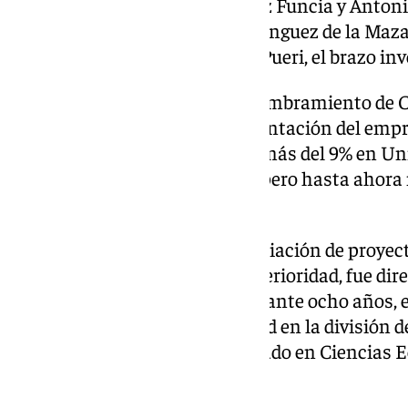
Martínez Caro, Rocío Fernández Funcia y Anton
se votará reelegir a Rafael Domínguez de la Maza
representación de Indumenta Pueri, el brazo inv
Asimismo, la junta votará el nombramiento de
consejero dominical en representación del empr
acumula una participación de más del 9% en Unic
Bedoya el pasado mes de abril, pero hasta ahora
decisión.
Bedoya estaba a cargo de financiación de proyec
desde octubre de 2022. Con anterioridad, fue dir
Recuperaciones en la Sareb durante ocho años, 
ocupó cargos de responsabilidad en la división d
Popular. El banquero es licenciado en Ciencias
la Universidad de Valladolid.