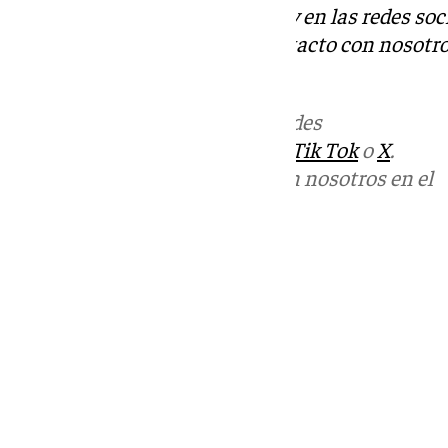
Descubre más noticias de 101Tv en las redes soc
Tok
o
X
. Puedes ponerte en contacto con nosotro
informativos@101tv.es
Más noticias de
101TV
en las redes
sociales:
Instagram
,
Facebook
,
Tik Tok
o
X
.
Puedes ponerte en contacto con nosotros en el
correo
informativos@101tv.es
Tags:
Unicaja Baloncesto
Últimas noticias