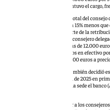
algo más de tres meses que mantuvo el cargo, fre
De esta manera, la retribución total del consej
fue de 2,34 millones de euros, un 15% menos que 
indicado también que, como parte de la retribuci
entrado 6.600 euros al anterior consejero dele
7.286 acciones (valoradas en más de 12.000 euro
el exejecutivo recibió 31.750 euros en efectivo p
unas 46.000 acciones (casi 77.000 euros a precio
El consejo de administración también decidió es
accionistas para el día 9 de abril de 2025 en pr
se prevé que se celebra. Será en la sede el banco 
Málaga) a las 10.30 horas.
Los accionistas votarán reelegir a los consejer