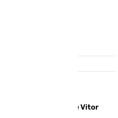
Andalucía
El convulso futuro de Vitor
Roque