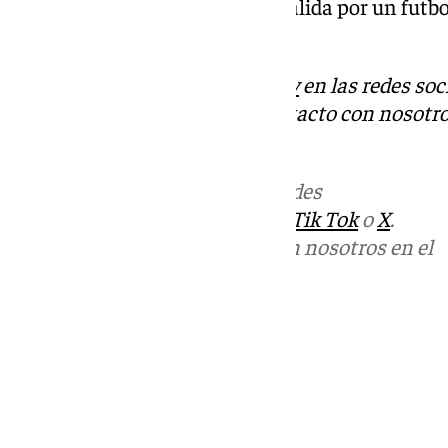
presionará también, para dar salida por un futbo
planes de los catalanes.
Descubre más noticias de
101Tv
en las redes soc
Tok
o
X
. Puedes ponerte en contacto con nosotro
informativos@101tv.es
Más noticias de
101TV
en las redes
sociales:
Instagram
,
Facebook
,
Tik Tok
o
X
.
Puedes ponerte en contacto con nosotros en el
correo
informativos@101tv.es
Tags:
Últimas noticias