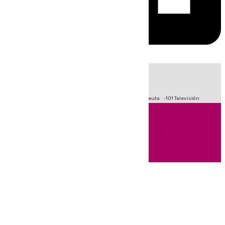
HOY
|
Fútbol
Primera División
LaLiga
Crisis Migratoria en Ceuta
101 Televisión
Andalucía