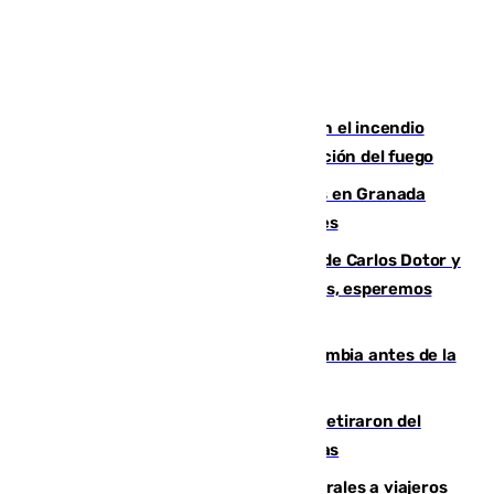
Activado el nivel 2 de emergencia en el incendio
forestal de Niebla por la compleja evolución del fuego
Controlado un incendio de rastrojos en Granada
junto a la autovía y al Callejón de Nogales
Juanfran Funes, sobre las lesiones de Carlos Dotor y
Fernando Calero: “Estamos preocupados, esperemos
que no sea nada”
Felipe VI refuerza los lazos con Colombia antes de la
llegada del nuevo presidente
Fernando Calero y Carlos Dotor se retiraron del
encuentro contra el Ceuta con molestias
España restablece controles temporales a viajeros