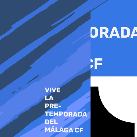
Ir
al
contenido
Tiktok