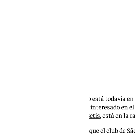
Lynx Devs
lunes, 24 febrero 2025, 11:21
Compartir:
El futuro del delantero brasileño está todavía en
noticia de que Palmeiras estaba interesado en el j
se encuentra cedido en el
Real Betis
, está en la 
Desde la prensa en Brasil dicen que el club de Sã