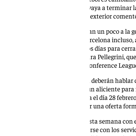
nada hace indicar que Vitor no vaya a terminar l
pasa es que existe mucho ruido exterior coment
Estas palabras de Fajardo calman un poco a la ge
a un posible traspaso. Desde Barcelona incluso, 
Vitor Roque viajará a Brasil estos días para cerr
brasileño sería un duro golpe para Pellegrini, qu
delanteros. Además de que en Conference League,
Si Palmeiras quiere al brasileño, deberán hablar 
verdiblancos deberán tener algún aliciente para 
El mercado de Brasil cierra el día el día 28 febrer
cuatro días al club para plantear una oferta form
Habrá que ver lo que sucederá esta semana con e
tiene hasta el viernes para hacerse con los servic