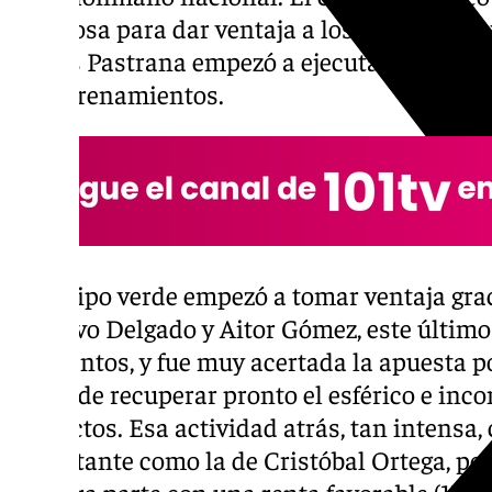
Espinosa para dar ventaja a los alicantinos y,
Carlos Pastrana empezó a ejecutar el plan
de entrenamientos.
El equipo verde empezó a tomar ventaja grac
Gustavo Delgado y Aitor Gómez, este último
seis tantos, y fue muy acertada la apuesta 
tratar de recuperar pronto el esférico e in
contactos. Esa actividad atrás, tan intensa,
importante como la de Cristóbal Ortega, per
primera parte con una renta favorable (15-10)