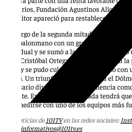
vestuarios, Fundación Agustinos Alicante ap
pero Aitor apareció para restablecer el domi
A lo largo de la segunda mitad, los chicos 
buen balonmano con un gran trabajo colectiv
individual y se sumó a la fiesta del gol todo
como Cristóbal Ortega. El buen hacer, en la
grada y se pudo culminar el encuentro con
(32-23). Un triunfo valiosísimo para el Dó
adversario directo por la permanencia com
Alicante. En la siguiente jornada tendrá qu
para medirse con uno de los equipos más fu
Más noticias de
101TV
en las redes sociales:
Ins
correo
informativos@101tv.es