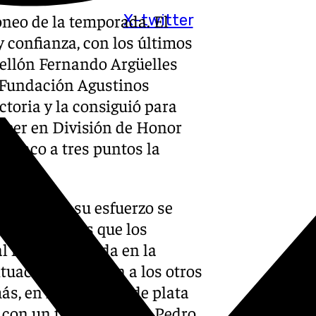
neo de la temporada. El
X-twitter
 confianza, con los últimos
abellón Fernando Argüelles
n Fundación Agustinos
ctoria y la consiguió para
ecer en División de Honor
 cinco a tres puntos la
n claro que su esfuerzo se
bla, mientras que los
 al no sumar nada en la
tuación y se unen a los otros
s, en la categoría de plata
 con un tanto de Juan Pedro