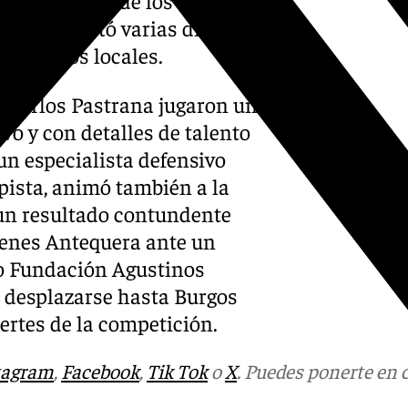
retó y anotó varias dianas,
nio de los locales.
de Carlos Pastrana jugaron un
o y con detalles de talento
 un especialista defensivo
 pista, animó también a la
 un resultado contundente
lmenes Antequera ante un
o Fundación Agustinos
e desplazarse hasta Burgos
ertes de la competición.
tagram
,
Facebook
,
Tik Tok
o
X
. Puedes ponerte en 