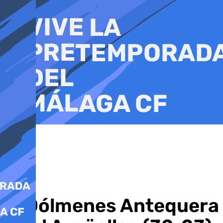
Ir
al
contenido
El Dólmenes Antequera 