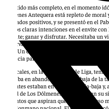
El partido más completo, en el momento idó
Dólmenes Antequera está repleto de moral y
resultados positivos, y se presentó en el P
con dos claras intenciones en el envite co
Alicante; ganar y disfrutar. Necesitaba un vi
conservar intactas sus opciones de perman
Plata. Un contundente 32-23 para reducir de
distancia para salir de la zona de descenso.
Los locales, en la 22ª jornada de Liga, tenía
centraba en abandonar la parte baja de la ta
visitantes estaban en la zona media-baja y,
ciudad de Los Dólmenes, se complican su si
conjuntos que aspiran quedarse, un curso má
del balonmano nacional. El choque arrancó