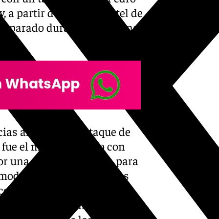
 a partir de ahí, el plantel de
 preparado durante la semana
ias al acierto en ataque de
 fue el más destacado con
por una defensa agresiva para
comodar al rival con muchos
 conllevó alguna exclusión
o no impidió acabar la
. A la vuelta de los