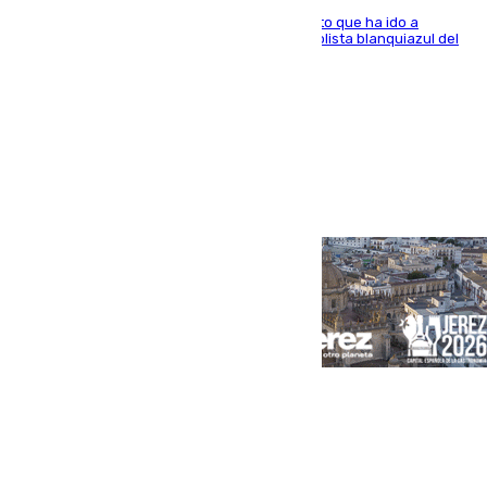
El centrocampista marbellí es ‘padre’ de un gato que ha ido a
recoger a Vigo y su nombre es como el exfutbolista blanquiazul del
Arroyo de la Miel
Portada
Andalucía
Sevilla