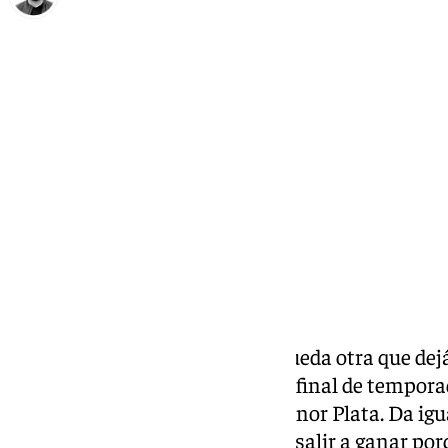
Eduardo Villalón
viernes, 28 marzo 2025, 11:59
Compartir:
Al Dólmenes Antequera no le queda otra que dejá
seis partidos que restan para el final de temporad
permanencia en División de Honor Plata. Da igual
Argüelles. En cada partido debe salir a ganar po