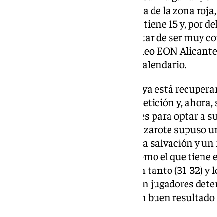
la clasificación. El corte de salida de la zona roja
con 18 puntos y el plantel verde tiene 15 y, por d
directos, aunque antes debe tratar de ser muy c
los candidatos al ascenso, Horneo EON Alicante,
12:15 horas, en la 25ª fecha del calendario.
El conjunto de Carlos Pastrana ya está recupera
ocurrido al principio de la competición y, ahora,
y dónde están sus puntos fuertes para optar a 
rival. El último triunfo ante Lanzarote supuso 
cara a continuar luchando por la salvación y un
choque de máxima dificultad como el que tiene e
primera vuelta solo perdió de un tanto (31-32) y 
complicadas a un adversario con jugadores dete
Todo lo que sea puntuar, será un buen resultado 
salvación.