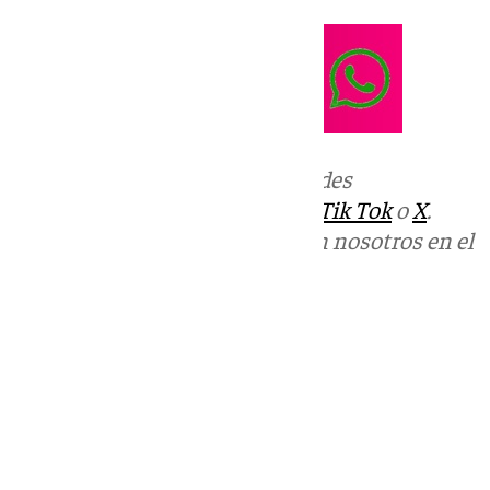
Más noticias de
101TV
en las redes
sociales:
Instagram
,
Facebook
,
Tik Tok
o
X
.
Puedes ponerte en contacto con nosotros en el
correo
informativos@101tv.es
Tags:
Últimas noticias