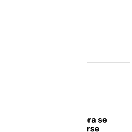
Andalucía
El Dólmenes Antequera se
marca el reto de llevarse