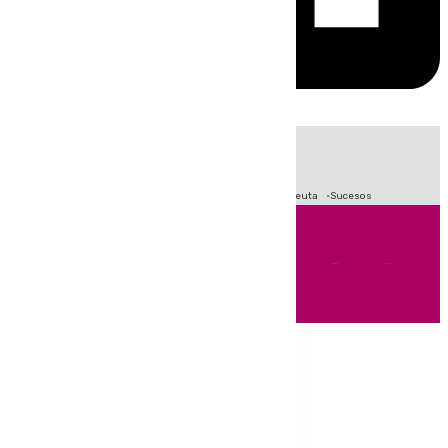
HOY
|
Fútbol
Primera División
LaLiga
Crisis Migratoria en Ceuta
Sucesos
Andalucía