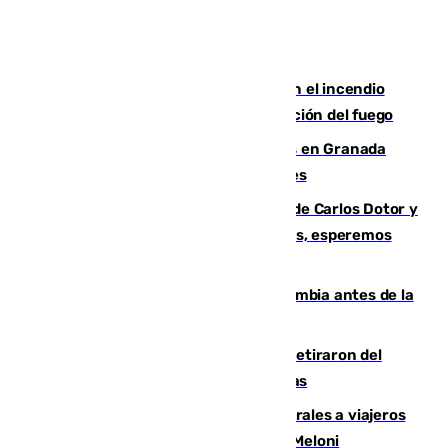
Activado el nivel 2 de emergencia en el incendio
forestal de Niebla por la compleja evolución del fuego
Controlado un incendio de rastrojos en Granada
junto a la autovía y al Callejón de Nogales
Juanfran Funes, sobre las lesiones de Carlos Dotor y
Fernando Calero: “Estamos preocupados, esperemos
que no sea nada”
Felipe VI refuerza los lazos con Colombia antes de la
llegada del nuevo presidente
Fernando Calero y Carlos Dotor se retiraron del
encuentro contra el Ceuta con molestias
España restablece controles temporales a viajeros
procedentes de Italia como repuesta a Meloni