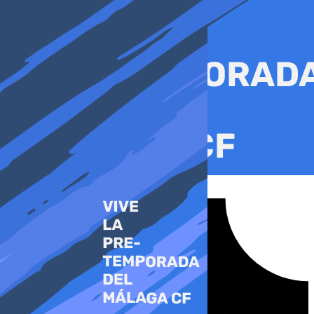
Ir
al
contenido
Tiktok