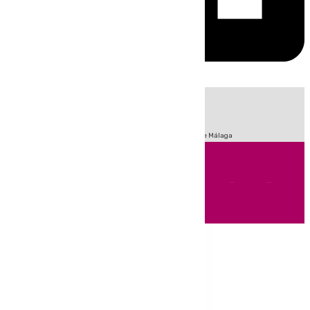
HOY
|
Fútbol
Sucesos
Primera División
Incendios
Feria de Málaga
Andalucía