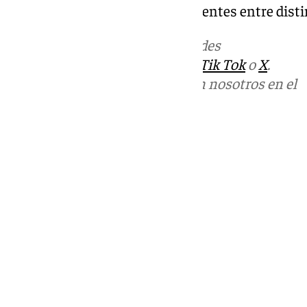
de ideas y la construcción de puentes entre distin
Más noticias de
101TV
en las redes
sociales:
Instagram
,
Facebook
,
Tik Tok
o
X
.
Puedes ponerte en contacto con nosotros en el
correo
informativos@101tv.es
Tags:
Antequera CF
Últimas noticias