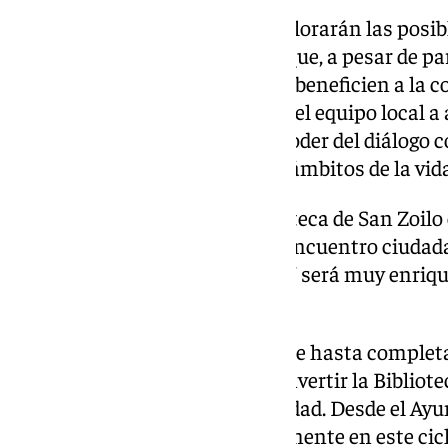
En esta segunda edición, se explorarán las posibl
el comercio local, dos sectores que, a pesar de p
encontrar puntos de unión que beneficien a la 
invitó no solo a los seguidores del equipo local a 
ciudadanos interesados en el poder del diálogo
acercamiento entre diferentes ámbitos de la vida
«Queremos consolidar la Biblioteca de San Zoilo
para el debate, la reflexión y el encuentro ciud
esta nueva entrega de ‘Diálogos’ será muy enriq
asistentes», añadió el concejal.
El evento, que tiene entrada libre hasta complet
un ciclo mensual que busca convertir la Bibliote
dinámico y abierto a la comunidad. Desde el Ayun
ciudadanos a participar activamente en este cic