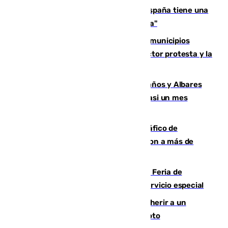
Javier Fernández: "El Gobierno de España tiene una
preocupación y una prioridad con Sevilla"
Las ferias de verano de numerosos municipios
andaluces se quedan sin cohetes: el sector protesta y la
Junta mantiene el protocolo
Los ministros Marlaska, Robles, Bolaños y Albares
comparecerán por las crisis de Ceuta casi un mes
después
Cae una de las mayores redes de tráfico de
personas y droga en España: introdujeron a más de
2.000 migrantes de forma ilegal
¿Hasta qué hora abre el Metro en la Feria de
Málaga? Consulta las frecuencias del servicio especial
Detenido un hombre en Málaga por herir a un
Guardia Civil tras atropellarle con su moto