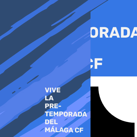
Ir
al
contenido
Tiktok