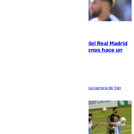
07.08.2026
El fichaje más caro de la historia del Real Madrid
costaba 105 millones de euros menos hace un
año y jugaba en Leganés
Del filial pepinero a récord absoluto: la meteórica carrera de Yan
Diomande en solo doce meses