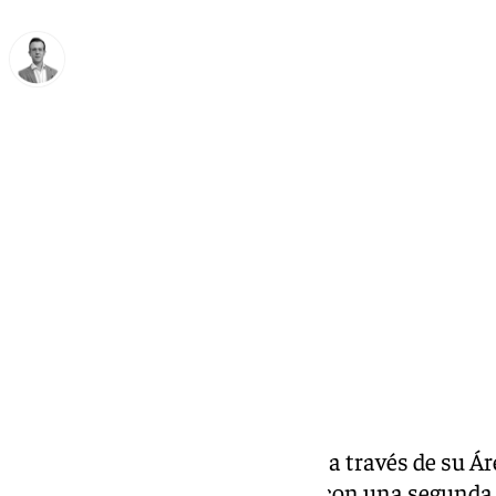
Antonio J. Palomo
martes, 25 marzo 2025, 16:35
Compartir:
El Ayuntamiento de Antequera, a través de su Ár
impulsando el ciclo «Diálogos» con una segunda 