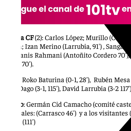
Málaga CF
(2): Carlos López; Murillo (Carlos
García; Izan Merino (Larrubia, 91′) , Sanga
60′); Yanis Rahmani (Antoñito Cordero 70′),
(Kevin 70′).
Goles
: Roko Baturina (0-1, 28′),
Rubén Mesa (1-
102’), Dago (3-1, 115′), David Larrubia (3-2 117′
Árbitro
: Germán Cid Camacho (comité caste
los locales: (Carrasco 46′) y a los visitantes 
Castel (111′)