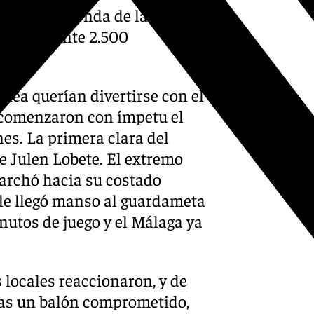
a primera ronda de la Copa
La Línea ante 2.500
ínea querían divertirse con el
s comenzaron con ímpetu el
nes. La primera clara del
de Julen Lobete. El extremo
marchó hacia su costado
o le llegó manso al guardameta
nutos de juego y el Málaga ya
 locales reaccionaron, y de
das un balón comprometido,