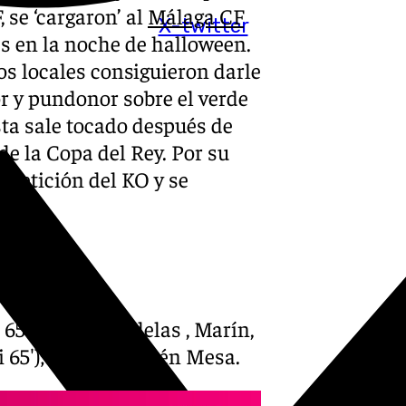
se ‘cargaron’ al
Málaga CF
X-twitter
es en la noche de halloween.
os locales consiguieron darle
or y pundonor sobre el verde
sta sale tocado después de
e la Copa del Rey. Por su
mpetición del KO y se
 65′), Caro, Candelas , Marín,
i 65′); Goma y Rubén Mesa.