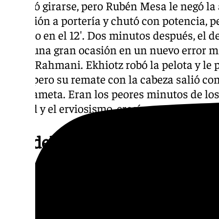
intentó girarse, pero Rubén Mesa le negó la 
dirección a portería y chutó con potencia, p
disparo en el 12′. Dos minutos después, el d
tener una gran ocasión en un nuevo error ma
Yanis Rahmani. Ekhiotz robó la pelota y le p
local, pero su remate con la cabeza salió co
guardameta. Eran los peores minutos de los
césped y el erviosismo, crecía por momentos
Por delante en el marcador du
parte
A partir de entonces, la ‘Unidad B’ de los d
la obra y volcaron el juego a su favor con 