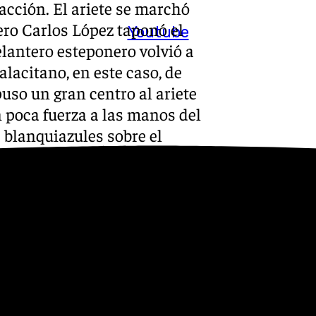
acción. El ariete se marchó
ero Carlos López taponó el
Youtube
elantero esteponero volvió a
lacitano, en este caso, de
uso un gran centro al ariete
n poca fuerza a las manos del
 blanquiazules sobre el
.
rante la primera
e Pellicer se pusieron manos a
un juego mucho más pausado.