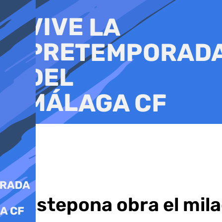
Ir
al
contenido
El Estepona obra el mila