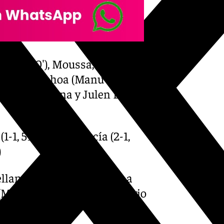
 Puga 60′), Moussa, Víctor
lli, Aaron Ochoa (Manu Molina
 Roko Baturina y Julen Lobete
1, 59’) , Jorge García (2-1,
)
llano-leonés). Amonestó a
(Murillo 17′):. Expulsó a Sergio