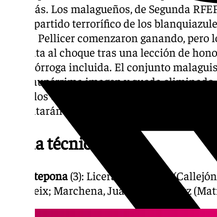
aún más. Los malagueños, de Segunda RFEF, 
en un partido terrorífico de los blanquiazul
Los de Pellicer comenzaron ganando, pero l
la vuelta al choque tras una lección de hon
con prórroga incluida. El conjunto malagui
una paupérrima imagen y queda eliminado d
parte, los esteponeros siguen vivos en la co
enfrentarán a un Primera División.
Ficha técnica
CD Estepona
(3): Liceras; Carrasco (Callejón
Mirapeix; Marchena, Juanan y Ekhiotz (Mat