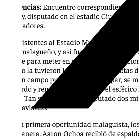
Incidencias:
Encuentro correspondiente a l
del Rey, disputado en el estadio Ciudad de 
espectadores.
Los asistentes al Estadio Municipal de La L
derbi malagueño, y así fue. Los dos equipo
choque para meter en calor a sus dos aficio
partido la tuvieron los visitantes, en botas 
robó en campo propio, encaró a su par, se 
izquierdo y remató cruzado, pero el esféric
rojillo. Tan sólo se habían disputado dos mi
había avisado.
Tras la primera oportunidad malaguista, los
qué manera. Aaron Ochoa recibió de espal