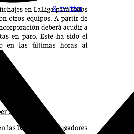
fichajes en LaLiga para todos
X-twitter
on otros equipos. A partir de
incorporación deberá acudir a
tas en paro. Este ha sido el
do en las últimas horas al
er 7, 2024
en las bandas a dos jugadores