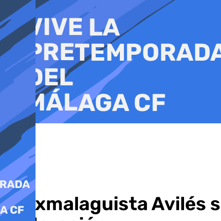
Ir
al
contenido
El exmalaguista Avilés