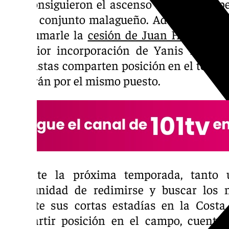
que consiguieron el ascenso a LaLiga Hy
con el conjunto malagueño. Además del m
que sumarle la
cesión de Juan Hernández
posterior incorporación de Yanis Rahma
futbolistas comparten posición en el terreno 
lucharán por el mismo puesto.
Durante la próxima temporada, tanto 
oportunidad de redimirse y buscar los
durante sus cortas estadías en la Costa
compartir posición en el campo, cuentan 