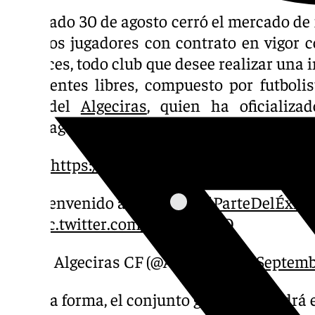
El pasado 30 de agosto cerró el mercado de 
aquellos jugadores con contrato en vigor c
entonces, todo club que desee realizar una 
los agentes libres, compuesto por futbolis
caso del
Algeciras
, quien ha oficializa
exmalaguista Javier Avilés.
́ ́, ..
https://t.co/JcFltBa3mC
Bienvenido a casa.
#SéParteDelÉxito
pic.twitter.com/ZVZiPxLb7O
— Algeciras CF (@AlgecirasCF)
Septemb
De esta forma, el conjunto gaditano tendrá 