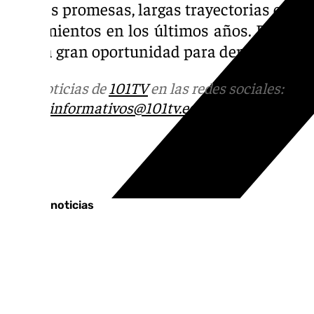
eternas promesas, largas trayectorias en fil
rendimientos en los últimos años. Posible
última gran oportunidad para demostrar sus
Más noticias de
101TV
en las redes sociales:
Ins
correo
informativos@101tv.es
Tags:
Últimas noticias