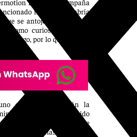
permotion la pasada campaña
encionado madrileño, habría
, que se antojó clave para la
ni. Como curiosidad, ambos
de juego, por lo que a priori,
uno como otro tendrán la
 minutos que no han tenido
 del Sol. Ambos, además de
con trayectorias similares: