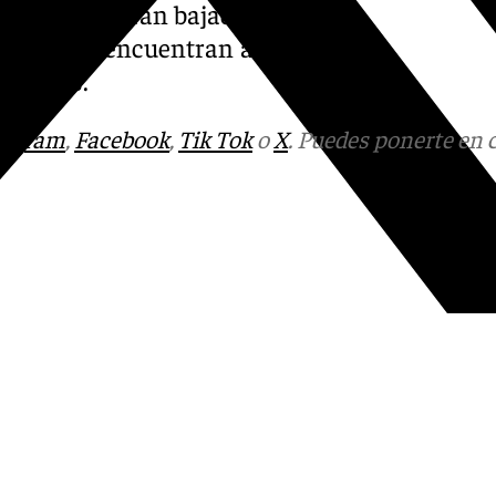
iales y una gran bajada de sus
mente, se encuentran ante su
 valías.
tagram
,
Facebook
,
Tik Tok
o
X
. Puedes ponerte en 