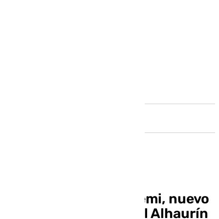
Andalucía
El exmalaguista Josemi, nuevo
director deportivo del Alhaurín