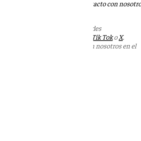
Tok
o
X
. Puedes ponerte en contacto con nosotro
informativos@101tv.es
.
Más noticias de
101TV
en las redes
sociales:
Instagram
,
Facebook
,
Tik Tok
o
X
.
Puedes ponerte en contacto con nosotros en el
correo
informativos@101tv.es
Tags:
Últimas noticias