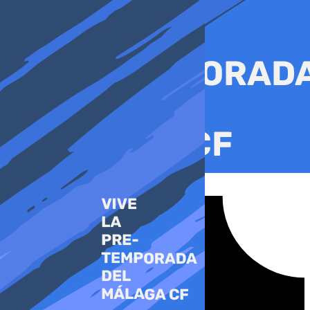
Ir
al
contenido
Tiktok