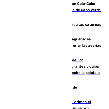
Vozinha, recibido como una estrella en Colo-Colo:
casi 30.000 aficionados arropan al héroe de Cabo Verde
en su presentación
Vithas Málaga crece en cirugías, consultas externas
y altas en el primer semestre de 2026
Mejoras del agua en la Axarquía malagueña: se
sustituye una tubería de 50 años para frenar las averías
de agua en El Borge y Almáchar
Bendodo asegura que los gobiernos del PP
"cumplirán la ley" sobre los menores migrantes y culpa
al Gobierno por "inestabilidad": "Que no eche la pelota a
las comunidades"
Una ONG malagueña ganará un año de
comunicación gratuita con Apecom
Confiesa en un diario ser el autor del crimen el
hombre en prisión por asesinato de una mujer en