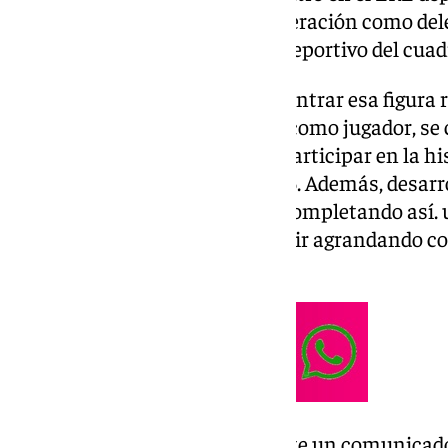
tras su descenso a Primera Federación como dele
convierte en el nuevo director deportivo del cua
Desde el Alhaurín esperan encontrar esa figura r
Cabe recordar que, en su etapa como jugador, se 
laterales derechos, llegando a participar en la 
Liverpool ante el Milán en 2005. Además, desarro
el
Málaga CF
y en el Villarreal, completando así
en estos momentos, desea seguir agrandando c
parcela deportiva.
El Alhaurín de la Torre, mediante un comunicado 