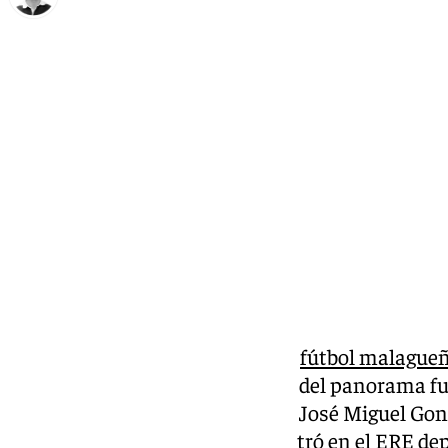
Ignacio Pérez
domingo, 15 diciembre 2024, 11:54
Compartir:
Movimiento sorprendente en el
fútbol malague
de los equipos con más historia del panorama fut
hecho oficial la contratación de José Miguel G
Josemi. El exmalaguista, que entró en el ERE de