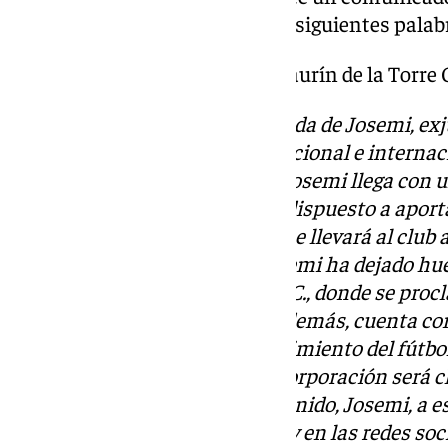
contratación de Josemi con las siguientes palab
¡Nueva incorporación en el Alhaurín de la Torre C
Nos complace anunciar la llegada de Josemi, exj
figura destacada en el fútbol nacional e internac
club como Director Deportivo.
Josemi llega con u
profesionalidad y experiencia, dispuesto a apor
ayudarnos a dar ese impulso que llevará al club 
A lo largo de su trayectoria, Josemi ha dejado h
C.F., Villarreal C.F. y Liverpool F.C., donde se 
Champions League en 2005. Además, cuenta con
futbolista y un profundo conocimiento del fútbo
Estamos seguros de que su incorporación será cl
Alhaurín de la Torre C.F. ¡Bienvenido, Josemi, a e
Descubre más noticias de 101Tv en las redes soc