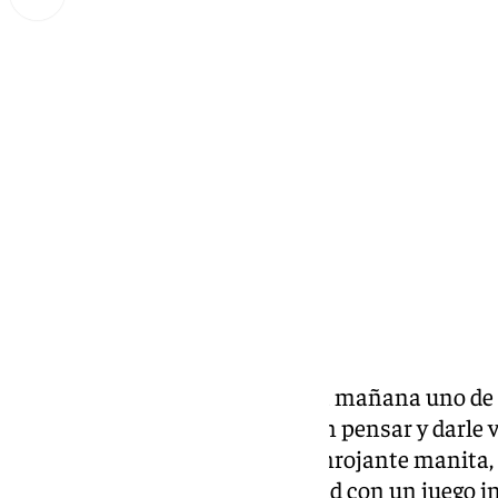
Miguel Alfonso
sábado, 22 noviembre 2025, 15:22
Compartir:
El Granada Femenino vivió esta mañana uno de l
temporada, de esos que te hacen pensar y darle v
rojiblancas cayeron por una sonrojante manita, 1
Club, que mostró su superioridad con un juego in