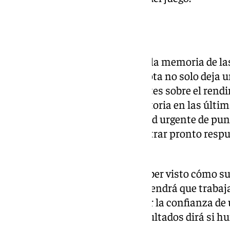
Un día para olvidar
Este 1-5 será difícil de borrar de la memoria de l
del Granada Femenino. La derrota no solo deja 
también deja varios interrogantes sobre el rend
haber perdido la senda de la victoria en las últi
creciente de la liga y la necesidad urgente de pun
Granada Femenino debe encontrar pronto respues
rumbo en la competición.
Irene Ferreras, quien parece haber visto cómo s
de errores y falta de seguridad, tendrá que traba
los fallos defensivos y recuperar la confianza d
tocado, y solo el futuro y los resultados dirá si h