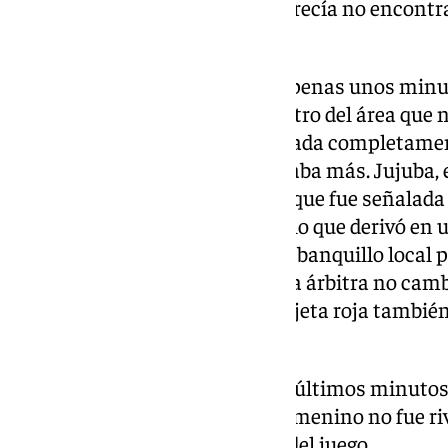
desbordó al equipo local, que parecía no encontr
visitante.
El Athletic no frenó su ritmo. Apenas unos min
su ‘hat-trick’ tras un rebote dentro del área que 
difícil de levantar para un Granada completame
para reaccionar. Pero aún quedaba más. Jujuba, 
contragolpe, cometió una falta que fue señalada 
‘FVS’ (Falta Violenta Señalada), lo que derivó en
al Granada con 10 jugadoras. El banquillo local p
considerándola excesiva, pero la árbitra no camb
doble. Expulsión de Jujuba y tarjeta roja tambi
técnico del Granada.
El gol final de Zubieta, ya en los últimos minutos
confirmando que el Granada Femenino no fue riv
superior en todos los aspectos del juego.