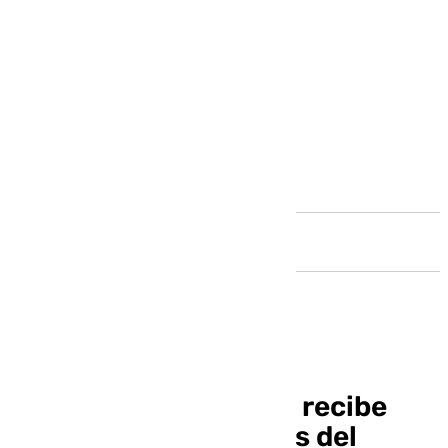
Andalucía
El Granada Femenino recibe
cinco zarpazos letales del