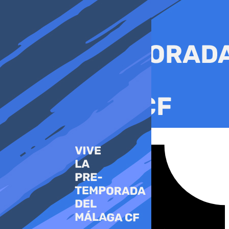
Ir
al
contenido
Tiktok