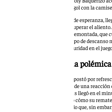
Ari Mingueza permitió que Manoly Baquerizo aco
descanso, marcando su primer gol con la camise
El tanto de Baquerizo, un golpe de esperanza, lle
las granadinas necesitaban recuperar el aliento. 
hinchada local se creía en una remontada, que 
espejismo. Sin embargo, el tiempo de descanso n
rendimiento defensivo ni la seguridad en el juego
El Athletic aplasta y la polémica
En la segunda mitad, Ferreras apostó por refresc
Jujuba, Leles y Solvoll, en busca de una reacción
acabó de hundir a las granadinas llegó en el min
gran disparo dentro del área, vio cómo su remate
Laura. Un despeje desafortunado que, sin embargo