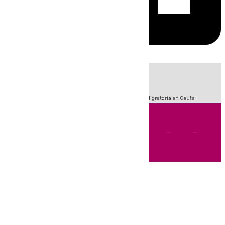
HOY
|
Fútbol
Sucesos
Primera División
Incendios
Crisis Migratoria en Ceuta
Andalucía