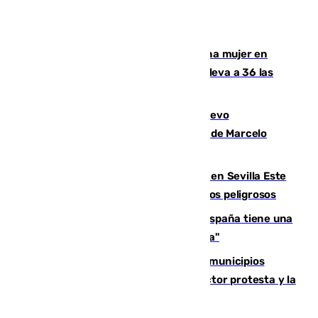
Igualdad confirma el asesinato de una mujer en
Benahavís como violencia machista y eleva a 36 las
víctimas en 2026
El exdelantero Diego Forlán es el nuevo
seleccionador de Uruguay tras la salida de Marcelo
Bielsa
Reabierto el parque canino cerrado en Sevilla Este
tras detectarse alimentos con elementos peligrosos
Javier Fernández: "El Gobierno de España tiene una
preocupación y una prioridad con Sevilla"
Las ferias de verano de numerosos municipios
andaluces se quedan sin cohetes: el sector protesta y la
Junta mantiene el protocolo