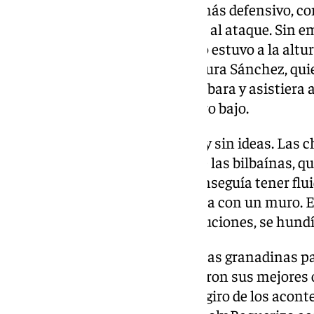
había optado por un esquema más defensivo, co
seguridad atrás para poder salir al ataque. Sin e
esta ocasión, las granadinas, no estuvo a la altur
minutos, un error grosero de Laura Sánchez, qui
peligrosa, permitió que Agote robara y asistiera
abrió el marcador con un disparo bajo.
El Granada se mostró nervioso y sin ideas. Las c
superar la presión constante de las bilbaínas, q
fallo rival. El equipo local no conseguía tener flu
cuando lo lograba, se encontraba con un muro. El
Granada, lejos de encontrar soluciones, se hund
A pesar del panorama adverso, las granadinas pa
primer gol. A balón parado llegaron sus mejores
de Keefe que se fue alto y, en un giro de los acon