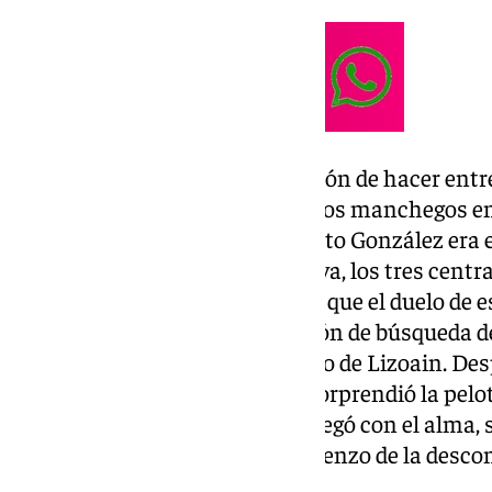
No ocultó el Albacete su intención de hacer entr
errores rojiblancos, ordenados los manchegos en
seguramente no esperaba Alberto González era e
Vallejo, Lluís López y Carlos Neva, los tres centr
entrenamientos más exigentes que el duelo de e
comenzó con Álex Sola en misión de búsqueda de
centro tenso que forzó el palmeo de Lizoain. De
busca de Pablo Sáenz, a quien sorprendió la pelo
ojos inyectados en sangre y le pegó con el alma, 
peligro. Lo siguiente fue el comienzo de la desc