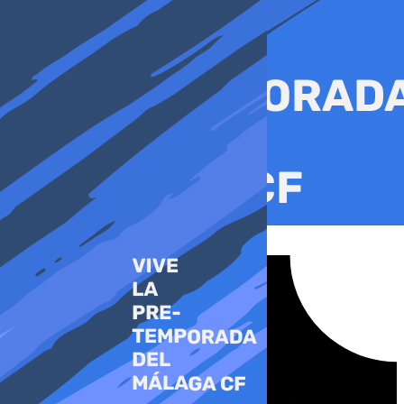
Ir
al
contenido
Tiktok