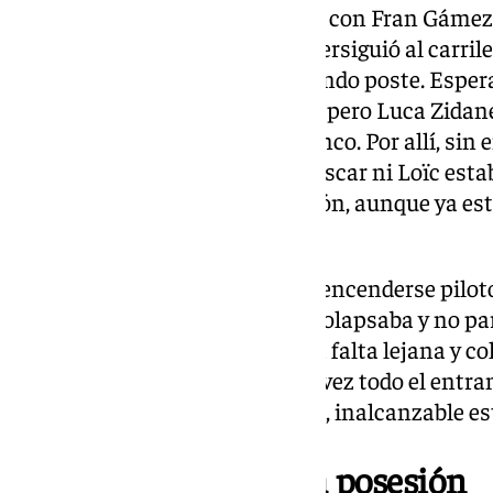
Salieron disparados los de casa, con Fran Gáme
esta vez corría Hormigo. Izan persiguió al carril
centro, que salió directo al segundo poste. Esper
afilado, con Lemos en la inopia, pero Luca Zidane
palmear el remate del exrojiblanco. Por allí, sin
se dio cuenta de que tampoco Oscar ni Loïc est
para encauzar. Directo al mentón, aunque ya es
necesidad del golpe.
En el salpicadero empezaron a encenderse pilot
funcionaba, el sistema entero colapsaba y no pa
Gámez oteó el horizonte en una falta lejana y co
suficiente para desajustar otra vez todo el entr
elevó Lluís López y giró el cuello, inalcanzable 
Incapacidad pese a la posesión