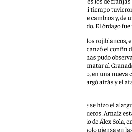
partido. Comprendieron entonces los de franjas 
costados podían asaetar, pero ni tiempo tuvieron
Alberto González giró la rueda de cambios y, de u
Pacheco, Obeng y Lorenzo Aguado. El órdago fue 
La enésima pérdida absurda de los rojiblancos, e
llevó el esférico al lateral, que alcanzó el confín
el pase. Amodorrado Oscar, apenas pudo obser
un Boeing 737, en plancha para matar al Granada
última puñalada. La asestó Lazo, en una nueva 
explotó por el perfil zurdo. Descargó atrás y el a
Trigueros.
No hubo más, por muy largo que se hizo el alarg
rematar fuera un córner de Trigueros, Arnaiz es
Petit peinó desviado otro servicio de Álex Sola, e
equipo moribundo. El Granada solo piensa en las