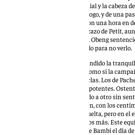
una presencia apenas testimonial y la cabeza de 
despistes surgió el primero, de Jogo, y de una pas
una falta. Los forasteros tardaron una hora en d
seguir jugando, certero un cabezazo de Petit, aun
seguir ahondando en el ridículo. Obeng sentenció
colores a los nazaríes. Un partido para no verlo.
El conjunto rojiblanco ha confundido la tranquil
permanencia con la anodinia, como si la campa
solo esperara ponerse las chanclas. Los de Pach
quien los pasea por la arena, impotentes. Oste
posesión inútil, estéril, de un lado a otro sin se
aderezaron con algo de intención, con los centíme
dos abajo y pensaban ya en la vuelta, pero en el 
todavía cabía caer un par de pisos más. Este equi
menos estabilidad defensiva que Bambi el día de