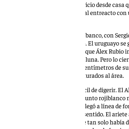
para Lizoain. Loïc tensó un servicio desde casa q
añadido, y Jogo mandó el duelo al entreacto con 
nazarí.
Buscó Pacheta la reacción en el banco, con Sergio
pelotón a la vuelta del vestuario. El uruguayo se
sólido Lizoain, poco después de que Álex Rubio 
con una chilena desde la media luna. Pero lo ciert
Granada seguía sin jugar y los centímetros de su
servían de poco sin balones facturados al área.
El duelo era un espectáculo difícil de digerir. El 
replegado en su campo y el conjunto rojiblanco n
dejó caer por su perfil natural. Llegó a línea de f
sí, la presencia de Petit tuviera sentido. El ariet
red para activar a su equipo, que tan solo había