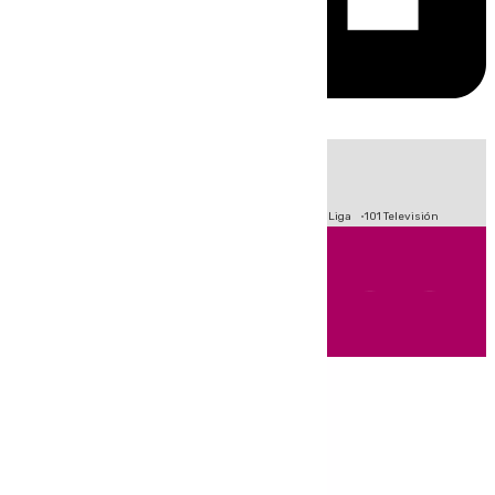
HOY
|
Fútbol
Primera División
Crisis Migratoria en Ceuta
LaLiga
101 Televisión
Andalucía