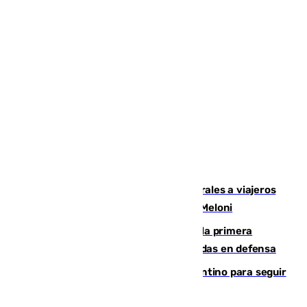
España restablece controles temporales a viajeros
procedentes de Italia como repuesta a Meloni
El Málaga cae ante el Ceuta y suma la primera
derrota de la pretemporada dejando dudas en defensa
Marruecos, la principal baza de Infantino para seguir
al frente de la FIFA