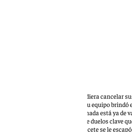
Chema Ruiz
domingo, 19 abril 2026, 22:10
Compartir:
Pobre del granadinista que decidiera cancelar s
contemplar el esperpento que su equipo brindó e
inevitable percibir que este Granada está ya de
recuerde que aún tiene un par de duelos clave que
las amarguen al final. El de Albacete se le esca