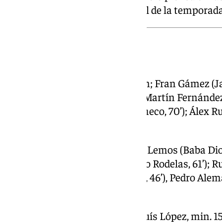
Qué largo se le va a hacer el final de la temporada
Ficha técnica:
Albacete Balompié:
Raúl Lizoain; Fran Gámez (Jav
Lluís López, Carlos Neva, Jogo; Martín Fernánde
Aguado, 70’), Capi (Antonio Pacheco, 70’); Álex 
Puertas (José Carlos Lazo, 32’).
Granada CF:
Luca Ziane; Álvaro Lemos (Baba Dioc
Williams, Diego Hormigo (Sergio Rodelas, 61’); Ru
Izan González (Manu Trigueros, 46’), Pedro Alem
46’), Álex Sola y José Arnaiz.
Goles:
1-0: Jogo, min. 10; 2-0: Lluís López, min. 15