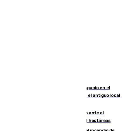
Las marca internacionales ganan espacio en el
Centro de Málaga: La Tagliatella abre en el antiguo local
de Vox Sports Bar
Moreno pide extremar la precaución ante el
incendio de Niebla, que supera las 4.000 hectáreas
340 personas más desalojadas por el incendio de