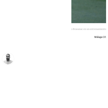
Imagen de Darko Brasanac en un entrenamiento
Málaga CF.
Pedro Jiménez
domingo, 28 junio 2026, 18:01
Compartir: