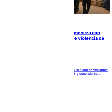
08.08.2026
Retiene a su mujer en su casa y ameneza con
quemar la vivienda: nuevo caso de violencia de
género en Málaga
El arrestado, de 54 años, habría rociado el domicilio con combustible
y habría impedido salir a la víctima antes de huir y esconderse en
una casa cercana