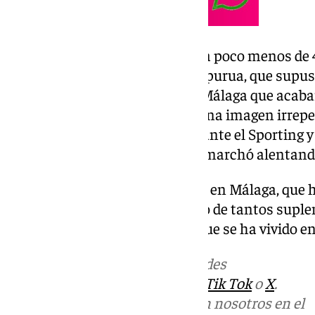
Con 15 partidos en los que suma poco menos de
deja para el recuerdo su gol en Ipurua, que supus
remontada que daba alas a un Málaga que acabaría
última jornada. También dejó una imagen irrepeti
Fue sustituido en el minuto 35 ante el Sporting y
lección de profesionalidad y se marchó alentando
Con 34 años pone fin a su etapa en Málaga, que 
tuvo que salir. Brasanac fue uno de tantos suple
malaguista más bonito por lo que se ha vivido en 
Más noticias de
101TV
en las redes
sociales:
Instagram
,
Facebook
,
Tik Tok
o
X
.
Puedes ponerte en contacto con nosotros en el