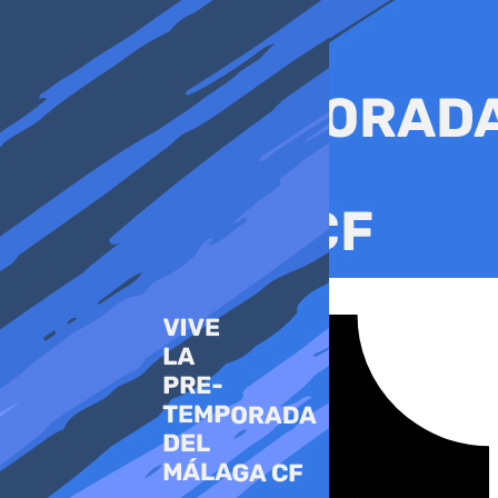
Ir
al
contenido
Tiktok