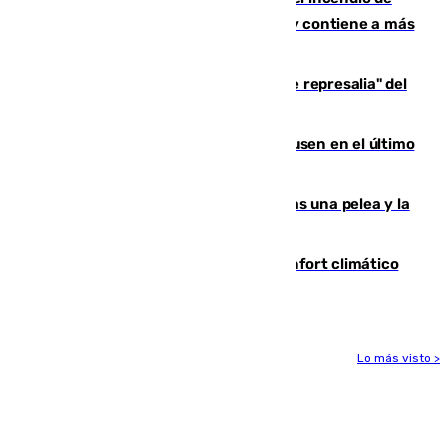
Niebla, que mantiene a 410 evacuadas y contiene a más
de 500 efectivos trabajando
Italia responde ante las "medidas de represalia" del
Gobierno de Sánchez
El Sevilla se desinfla ante el Leverkusen en el último
ensayo (1-2)
Tensión en la prisión de Alhaurín tras una pelea y la
incautación de un punzón
Málaga contabiliza 148 zonas de confort climático
para enfrentar las altas temperaturas
Lo más visto >
Más noticias