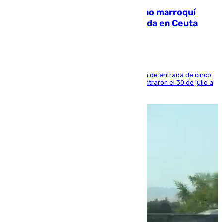
Expulsado de España un ciudadano marroquí
condenado por allanar una vivienda en Ceuta
La sentencia también contiene una prohibición de entrada de cinco
años al país y es uno de los inmigrantes que entraron el 30 de julio a
la ciudad autónoma