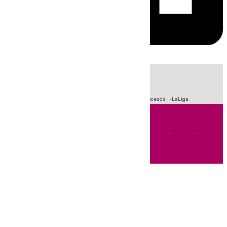
HOY
|
Fútbol
Primera División
Crisis Migratoria en Ceuta
Sucesos
LaLiga
Andalucía