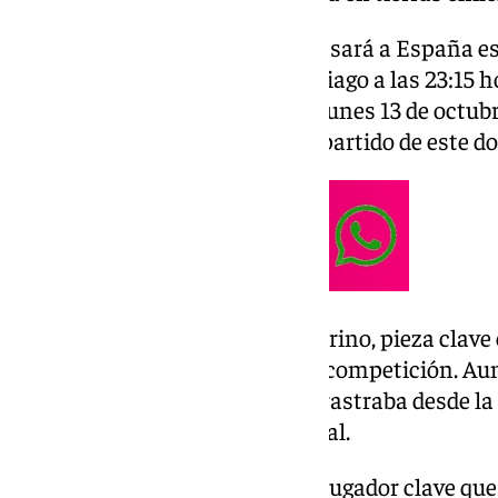
El equipo de Paco Gallardo regresará a España e
vuelo que despegará desde Santiago a las 23:15 ho
está prevista para las 16:55 del lunes 13 de octubr
totalmente que Izan esté en el partido de este 
El Málaga recuperará a Izan Merino, pieza clave 
perderlo varias semanas por la competición. Aunq
quizás por las molestias que arrastraba desde la C
indiscutible en la defensa central.
Así pues Pellicer recupera a un jugador clave que 