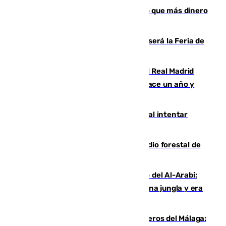
Juanlu Sánchez, el sexto canterano que más dinero
deja en las arcas del Sevilla
Talleres, escape room y música: así será la Feria de
la Juventud Cofrade de Málaga
El fichaje más caro de la historia del Real Madrid
costaba 105 millones de euros menos hace un año y
jugaba en Leganés
Ceuta suma 82 fallecidos en el mar al intentar
cruzar la frontera española
Huelva eleva a emergencia el incendio forestal de
Niebla
Juanfran Funes, sobre el duro juego del Al-Arabi:
“Por momentos nos hemos metido en una jungla y era
hasta peligroso”
Ya se han estrenado los tres delanteros del Málaga: