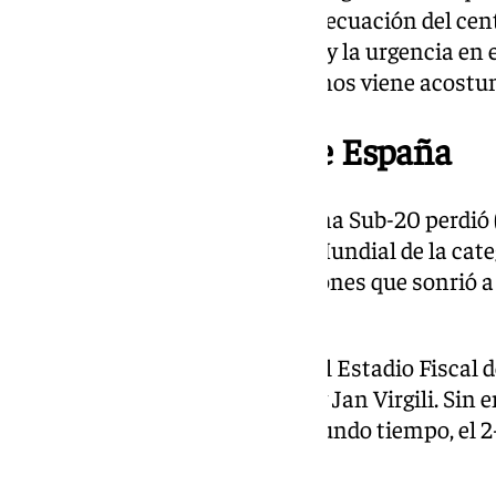
sabe si Izan volverá directo a la ecuación del ce
haya estado jugando de central y la urgencia en 
estar más retrasado de los que nos viene acost
Derrota en cuartos de España
La selección española masculina Sub-20 perdió 
sábado en cuartos de final del Mundial de la cat
Chile, un partido lleno de ocasiones que sonrió 
últimos minutos.
España empezó por debajo en el Estadio Fiscal d
con los goles de Rayane Belaid y Jan Virgili. Sin 
culminó un ‘hat-trick’ en el segundo tiempo, el 2
los de Paco Gallardo.