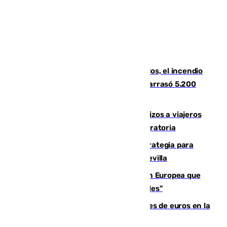
Un mes de la tragedia de Los Gallardos, el incendio
que acabó con la vida de 14 personas y arrasó 5.200
hectáreas
España establece controles fronterizos a viajeros
procedentes de Italia por la presión migratoria
El Ayuntamiento desarrolla una estrategia para
recuperar la identidad patrimonial de Sevilla
España e Italia garantizan a la Unión Europea que
sus controles fronterizos son "temporales"
Sevilla ha invertido más de 6 millones de euros en la
transformación de su casco histórico