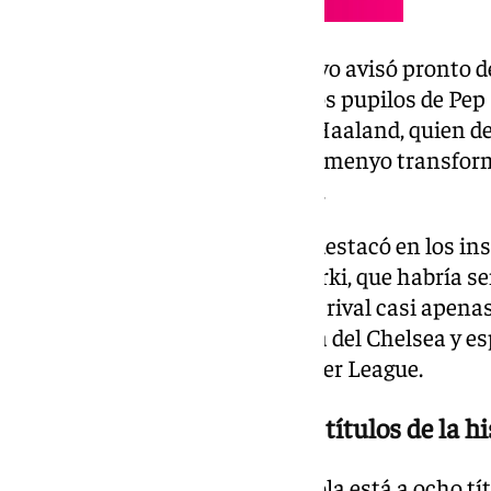
Al regreso del descanso, Semenyo avisó pronto d
alto, pero el gol se le resistió a los pupilos de P
Bernardo Silva filtró un pase a Haaland, quien de
derecho dio un pase raso que Semenyo transfor
cruzó el balón y batió al portero.
Precisamente Robert Sánchez destacó en los ins
parada tras volea de Rayan Cherki, que habría sen
lo acabó necesitando porque su rival casi apen
Esto constató la mala campaña del Chelsea y es
su reñido desenlace en la Premier League.
El segundo técnico con más títulos de la hi
El City gana la FA Cup y Guardiola está a ocho tí