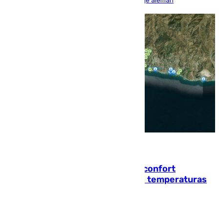
encuentro, pero acabó cediendo ante el empuje alemán
08.08.2026
Málaga contabiliza 148 zonas de confort
climático para enfrentar las altas temperaturas