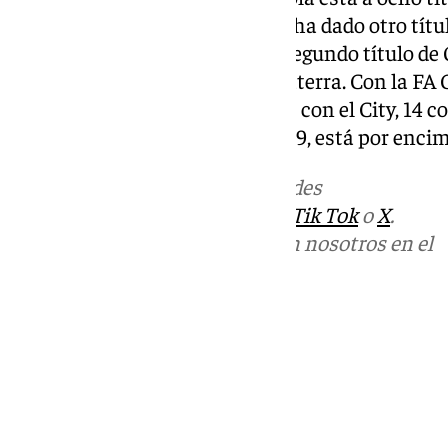
laureado. Un gol de Semenyo le ha dado otro títu
0-1 al Chelsea en la final: es el segundo título d
número 20 en su etapa en Inglaterra. Con la FA 
este sábado, el catalán suma 20 con el City, 14 co
solamente Alex Ferguson, con 49, está por encima 
Más noticias de
101TV
en las redes
sociales:
Instagram
,
Facebook
,
Tik Tok
o
X
.
Puedes ponerte en contacto con nosotros en el
correo
informativos@101tv.es
Tags:
Fútbol
Últimas noticias