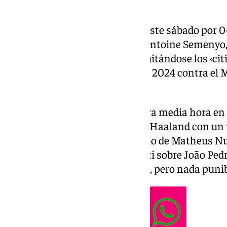
El Manchester City ha ganado este sábado por 0-1
FA Cup, gracias a un golazo de Antoine Semenyo,
por octava vez en su historia, quitándose los ‹ci
últimas dos finales perdidas, en 2024 contra el
al Crystal Palace.
Poco antes de cumplir la primera media hora en 
metió un gol, por obra de Erling Haaland con un 
anulado por fuera de juego previo de Matheus Nu
los ‘blues’ reclamaron un penalti sobre João Ped
Abdukodir Khusanov en carrera, pero nada punib