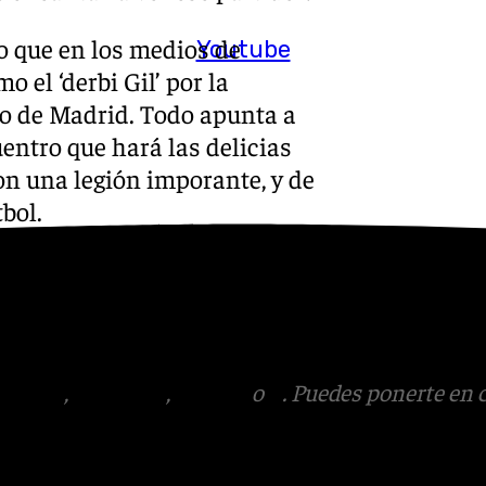
o que en los medios de
Youtube
el ‘derbi Gil’ por la
co de Madrid. Todo apunta a
ntro que hará las delicias
on una legión imporante, y de
bol.
s
 Puedes ponerte en contacto
v.es
.
tagram
,
Facebook
,
Tik Tok
o
X
. Puedes ponerte en 