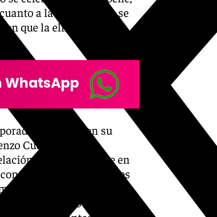
cuanto a la iluminación se
aron que la eliminatoria se
horas.
poradas sin jugar en su
enzo Cuevas, que se
ación para convertirse en
con un aforo superior a los
emas burocráticos han
es está obligando a jugar en
los condicionantes