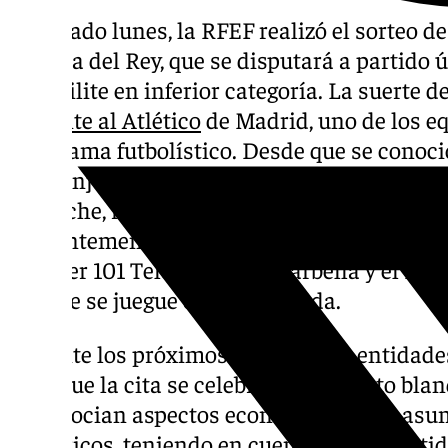
El pasado lunes, la RFEF realizó el sorteo de
la Copa del Rey, que se disputará a partido 
que milite en inferior categoría. La suerte d
enfrente al Atlético
de Madrid, uno de los e
panorama futbolístico. Desde que se conoci
dos conjuntos, la principal arista era la se
de Noche, recinto donde suele jugar el cua
aparentemente pequeño para la cita. Pues b
conocer 101 Televisión, el Marbella y el Mál
choque se juegue en La Rosaleda.
Durante los próximos días, ambas entidades
para que la cita se celebre en el recinto bl
se negocian aspectos económicos para asumi
Martiricos, teniendo en cuenta que el partid