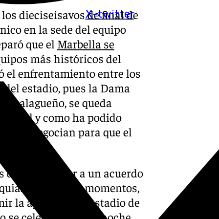
 los dieciseisavos de final de
X-twitter
único en la sede del equipo
eparó que el
Marbella se
quipos más históricos del
ó el enfrentamiento entre los
de del estadio, pues la Dama
dro malagueño, se queda
ien, tal y como ha podido
aga ya negocian para que el
 deberán llegar a un acuerdo
anquiazul. En estos momentos,
r la apertura del estadio de
o se celebrará por la noche,