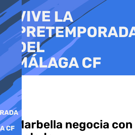
Ir
al
contenido
El Marbella negocia con 