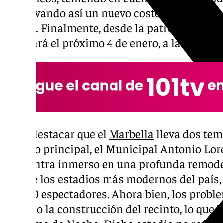
conllevando así un nuevo coste superior en 
refiere. Finalmente, desde la patronal indic
realizará el próximo 4 de enero, a las 21.30 
Cabe destacar que el
Marbella
lleva dos tem
estadio principal, el Municipal Antonio Lor
encuentra inmerso en una profunda remodel
uno de los estadios más modernos del país, 
10.000 espectadores. Ahora bien, los probl
frenado la construcción del recinto, lo que l
La Dama de Noche. Dicho estadio no reúne 