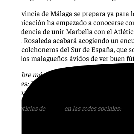
La provincia de Málaga se prepara ya para l
comunicación ha empezado a conocerse como 
coincidencia de unir Marbella con el Atléti
que La Rosaleda acabará acogiendo un encue
de los colchoneros del Sur de España, que s
todos los malagueños ávidos de ver buen fút
Descubre más noticias de 101Tv en las rede
sociales:
Instagram
,
Facebook
,
Tik Tok
o
X
.
con nosotros en el correo
informativos@101t
Más noticias de
101TV
en las redes sociales:
Ins
correo
informativos@101tv.es