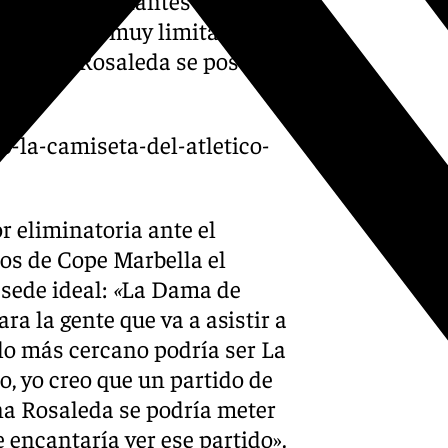
lado: aforo muy limitado y
 ello, La Rosaleda se postula
o-la-camiseta-del-atletico-
or eliminatoria ante el
nos de Cope Marbella el
 sede ideal:
«
La Dama de
a la gente que va a asistir a
 lo más cercano podría ser La
, yo creo que un partido de
una Rosaleda se podría meter
e encantaría ver ese partido».