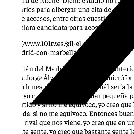
necesarios para albergar una cita de este ca
falta de accesos, entre otras cuestiones. Por
como clara candidata para acoger el duelo.
https://www.101tv.es/gil-el-apellido-que-uni
de-madrid-con-marbella/
El capitán del Marbella y héroe de la anteri
Burgos, Jorge Álvarez, habló en los micrófo
pasado lunes, donde dejó clara cuál sería la
Noche yo creo que se va a quedar pequeña par
ese partido y si no me equivoco
,
yo creo que
Rosaleda, si no me equivoco. Entonces bueno
ante el rival que nos viene, yo creo que en 
bastante gente, yo creo que bastante gente l