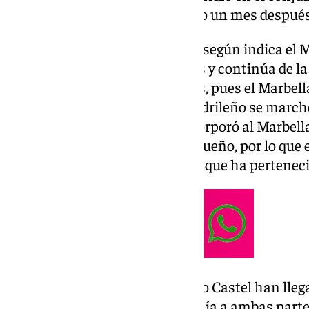
embargo, ha quedado rescindido un mes después
El motivo es meramente físico, según indica el M
marchó lesionado de Martiricos y continúa de 
mayores esos problemas físicos, pues el Marbella
vinculación con el ariete. El madrileño se march
mercado y poco después se incorporó al Marbella
solo minuto en el cuadro malagueño, por lo que e
intrascendental en el mes en el que ha perteneci
«El Marbella Fútbol Club y Sergio Castel han lleg
finalización del contrato que unía a ambas parte