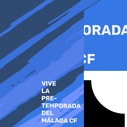
Ir
al
contenido
Tiktok