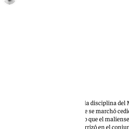
Pedro Jiménez
viernes, 7 marzo 2025, 17:43
Compartir:
El único jugador que abandonó la disciplina del
invierno además de Moussa, que se marchó cedi
delantero tuvo el mismo destino que el maliense
refuerzo de mayor categoría aterrizó en el conju