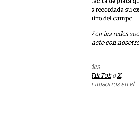
que ese gol significó el 2-2 en la tacita de plata
malaguista, pero quizás sea más recordada su e
Estepona que su aportación dentro del campo.
Descubre más noticias de 101TV en las redes soc
Tok
o
X
. Puedes ponerte en contacto con nosotro
informativos@101tv.es
Más noticias de
101TV
en las redes
sociales:
Instagram
,
Facebook
,
Tik Tok
o
X
.
Puedes ponerte en contacto con nosotros en el
correo
informativos@101tv.es
Tags:
Últimas noticias