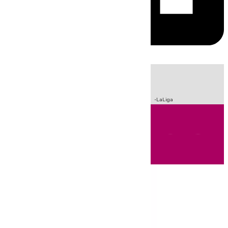
HOY
|
Incendios
Sucesos
Crisis Migratoria en Ceuta
Fútbol
LaLiga
Andalucía