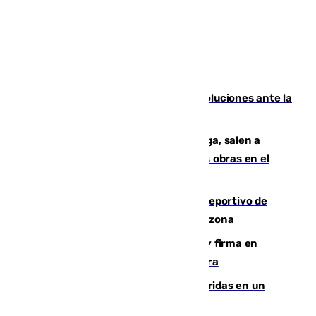
Más de 15.000 ceutíes claman por soluciones ante la
crisis migratoria
Los vecinos de Pedregalejo en Málaga, salen a
protestar en contra del resultado de las obras en el
paseo marítimo
Un incendio en un local del puerto deportivo de
Fuengirola genera una gran susto en la zona
Daniel Mérida derriba a Griekspoor y firma en
Montreal el mejor resultado de su carrera
Dos personas mueren y tres son heridas en un
accidente de tráfico en Utrera