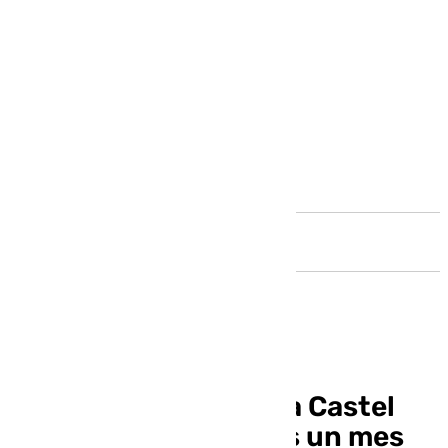
Andalucía
El Marbella rescinde a Castel
por problemas físicos un mes