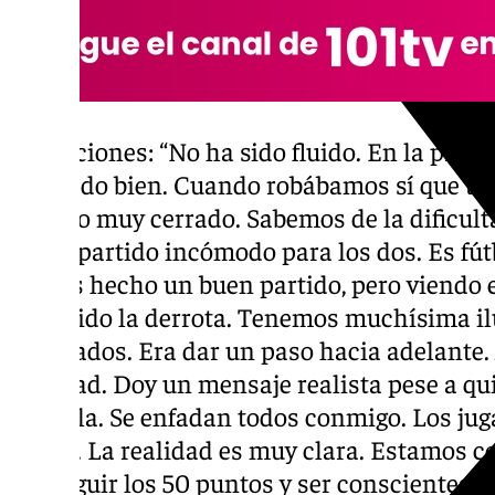
Sensaciones: “No ha sido fluido. En la prime
apretado bien. Cuando robábamos sí que te
partido muy cerrado. Sabemos de la dificult
Es un partido incómodo para los dos. Es fút
hemos hecho un buen partido, pero viendo 
merecido la derrota. Tenemos muchísima i
resultados. Era dar un paso hacia adelante.
realidad. Doy un mensaje realista pese a qui
película. Se enfadan todos conmigo. Los jugad
Todos. La realidad es muy clara. Estamos 
conseguir los 50 puntos y ser conscientes 