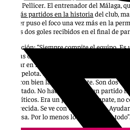
Sergio Pellicer. El entrenador del Málaga, qu
con más partidos en la historia
del club, ma
Pellicer puso el foco una vez más en la pe
con los dos goles recibidos en el final de par
Valoración: “Siempre compite el equipo. Es 
muchas ocasiones. A los dos nos ha costado
superar en número. Era un partido largo. N
con la pelota. Ha habido tramos donde hemo
acabaron bien la primera parte. Son dos ac
ha costado. No haciendo un buen partido no
autocríticos. Era un partido de empate, no c
es merecida. Se ve con 0-2 y parece… Ayudar
dolorosa. Por lo menos lo hemos dado todo”