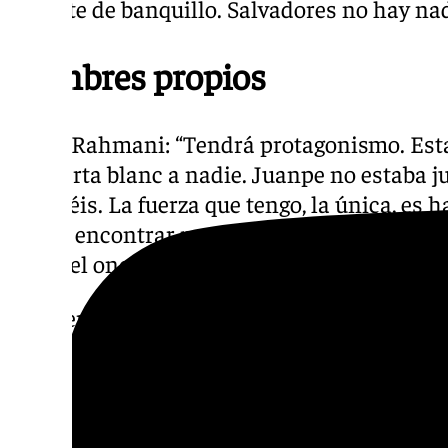
la gente de banquillo. Salvadores no hay na
Nombres propios
Yanis Rahmani: “Tendrá protagonismo. Esta
hay carta blanc a nadie. Juanpe no estaba j
busquéis. La fuerza que tengo, la única, es 
puedo encontrar muy solo, en muchas cosas.
hacer el once y los cambios. Mientras yo est
Ontiveros estuvo anulado: “Hemos descone
contra el Albacete Javi tiene un impacto br
Hemos estado muy bien ahí. No tanto en la 
hecho un partido muy serio excepto cuando
Teníamos que haber seguido, se pueden cons