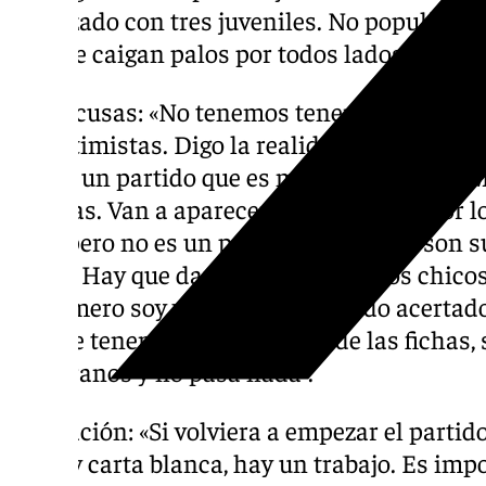
empezado con tres juveniles. No populismo, 
que me caigan palos por todos lados”.
Sin excusas: «No tenemos tenemos que busc
de victimistas. Digo la realidad, tenemos q
hecho un partido que es muy complicado. M
excusas. Van a aparecer. Veo voluntad por 
bien, pero no es un partido donde nos son s
Elche. Hay que darle3 confianza a los chico
El primero soy yo, que no he estado acertado
porque tenemos la limitación de las fichas, 
canteranos y no pasa nada”.
Alineación: «Si volviera a empezar el partid
no hay carta blanca, hay un trabajo. Es imp