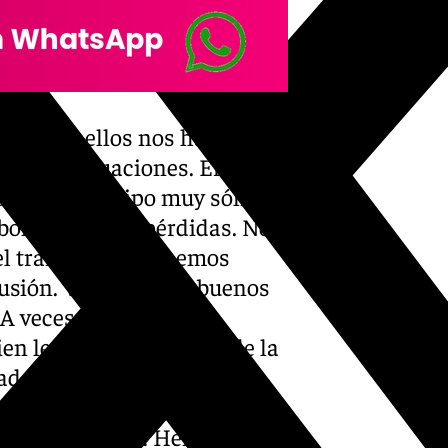
ra parte ellos nos han
níamos situaciones. Era un
ad, es un equipo muy sólido.
bol. Vienen de pérdidas. No
el transcurso no hemos
lusión. Veníamos de buenos
 A veces perdemos la
en le pese. Soy el malo de la
ores, los jefes del club.
compitiendo. Tenemos que
de lo que somos. Hemos