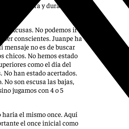
realidad pura y dura pese a
ar excusas. No podemos ir
ue ser conscientes. Juanpe ha
i mensaje no es de buscar
los chicos. No hemos estado
uperiores como el día del
s. No han estado acertados.
. No son escusa las bajas,
sino jugamos con 4 o 5
o haría el mismo once. Aquí
ortante el once inicial como