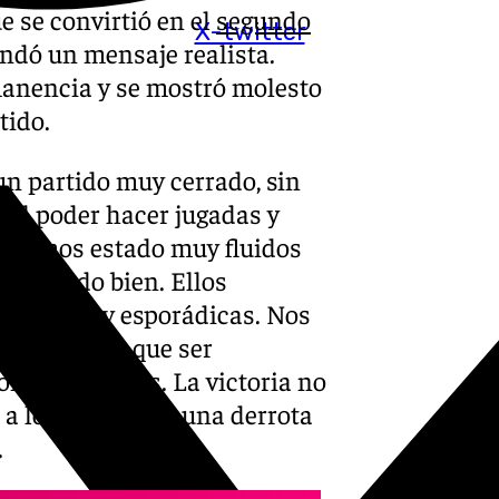
e se convirtió en el
segundo
X-twitter
ndó un mensaje realista.
rmanencia y se mostró molesto
tido.
un partido muy cerrado, sin
 el poder hacer jugadas y
o hemos estado muy fluidos
s estado bien. Ellos
ciones muy esporádicas. Nos
sotros, hay que ser
ometer errores. La victoria no
 a los chicos. Es una derrota
.