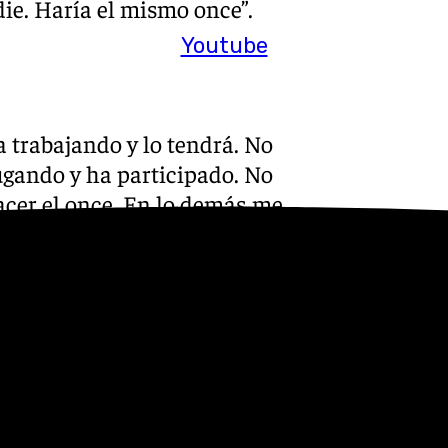
die. Haría el mismo once”.
Youtube
 trabajando y lo tendrá. No
ugando y ha participado. No
hacer el once. En lo demás me
 Pero la fuerza que tengo es
é no me lo va a quitar nadie”.
ctado a Javi. Exceptuando
utal. Lo hemos desconectado.
fluidez en ataque. Hemos
 hemos encajado el gol.
eguir dos goles”.