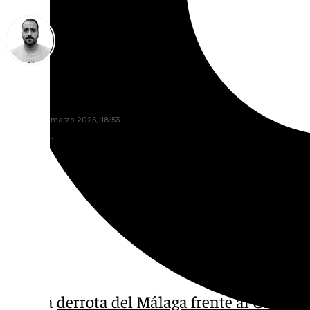
Pedro Jiménez
domingo, 9 marzo 2025, 18:53
Compartir:
Tras la
derrota del Málaga frente al Cádiz
to