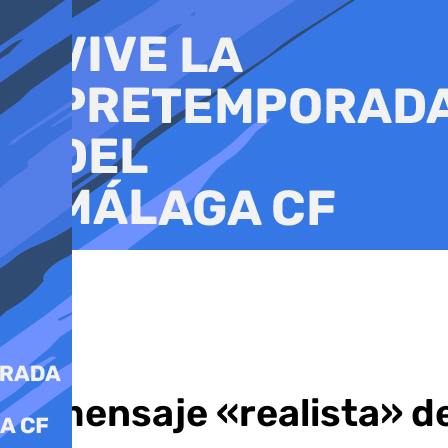
Ir
al
contenido
El mensaje «realista» de 