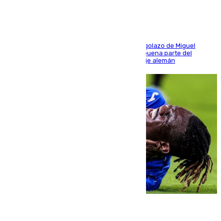
El conjunto de Luis García se adelantó con un golazo de Miguel
Sierra y ofreció buenas sensaciones durante buena parte del
encuentro, pero acabó cediendo ante el empuje alemán
08.08.2026