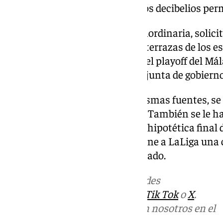
siempre y cuando se respeten los decibelios per
«Aprobada la autorización extraordinaria, solici
instalación de pantallas en las terrazas de los e
retransmisión de los partidos del playoff del Má
en la nota de prensa previa a la junta de gobierno
Desde LaLiga, añadieron las mismas fuentes, se
mostrada por el Ayuntamiento. También se le ha
que si habría posibilidad en esa hipotética final
gigantes a cambio de que se abone a LaLiga una
para su uso, pero lo han descartado.
Más noticias de
101TV
en las redes
sociales:
Instagram
,
Facebook
,
Tik Tok
o
X
.
Puedes ponerte en contacto con nosotros en el
correo
informativos@101tv.es