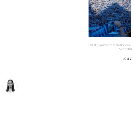
Imágenes de archivo de la afición del Málaga en las gradas y en el playoff ante el Nástic en el
Auditorio
101TV
Laura Flores
martes, 9 junio 2026, 12:10
Compartir: