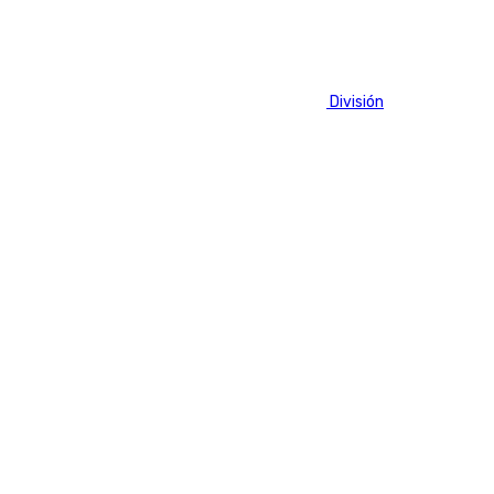
Tags:
Fútbol
LaLiga
Primera División
Segunda División
Últimas noticias