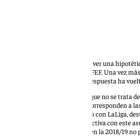
No habrá pantalla gigante para ver una hipotética
como sí ocurriese en Primera RFEF. Una vez más
esta petición a LaLiga, pero la respuesta ha vuelt
Desde el Consistorio aseguran que no se trata d
derechos. Actualmente, estos corresponden a la
tienen contratados los derechos con LaLiga, de
otros. La patronal es muy restrictiva con este asu
ascenso que disputó el Málaga en la 2018/19 no 
gigantes.