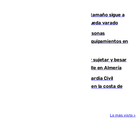
transformación de su casco histórico
Susto en Marbella: un atún de gran tamaño sigue a
un bañista hasta la orilla de la playa y queda varado
Emvisesa refuerza la atención a personas
vulnerables con cesión de viviendas y equipamientos en
Sevilla
Condenado a dos años de cárcel por sujetar y besar
a una menor tras abordarla en plena calle en Almería
Persecución en Punta Umbría: la Guardia Civil
interviene más de 800 kilos de cocaína en la costa de
Huelva
Lo más visto >
Más noticias