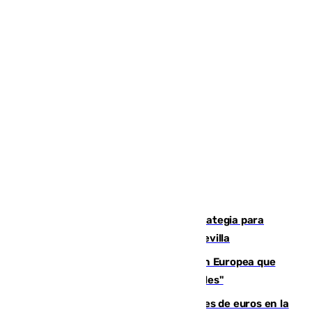
El Ayuntamiento desarrolla una estrategia para
recuperar la identidad patrimonial de Sevilla
España e Italia garantizan a la Unión Europea que
sus controles fronterizos son "temporales"
Sevilla ha invertido más de 6 millones de euros en la