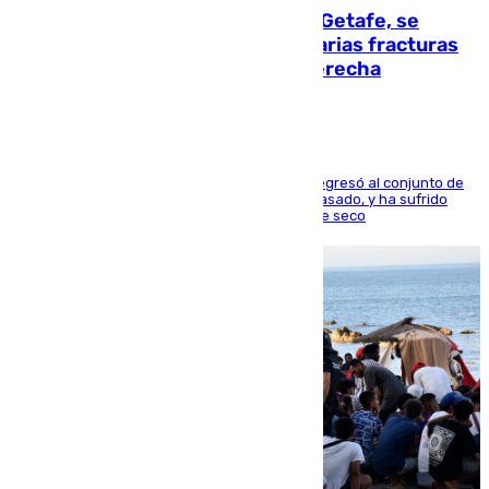
Christantus Uche, delantero del Getafe, se
perderá toda la temporada por varias fracturas
en los ligamentos de su rodilla derecha
El centrocampista reconvertido en atacante regresó al conjunto de
la capital, después de salir obligado el curso pasado, y ha sufrido
una lesión que lo mantendrá un año en el dique seco