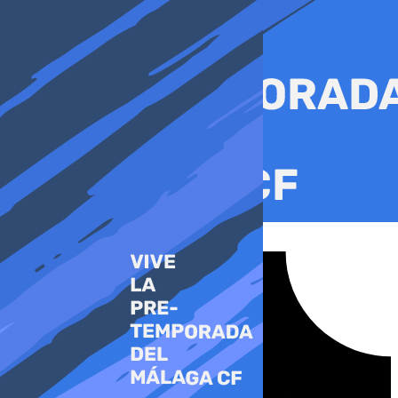
Ir
al
contenido
Tiktok