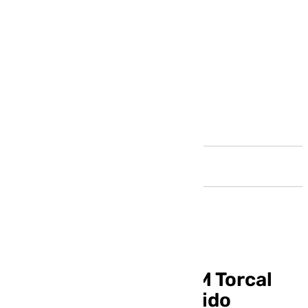
Andalucía
El Sano Antequera BM Torcal
juega en Mijas el partido