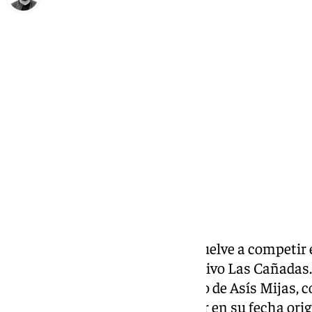
Eduardo Villalón
viernes, 14 noviembre 2025, 14:38
Compartir:
El Sano Antequera BM Torcal vuelve a competir 
las 13:00 horas, en el Polideportivo Las Cañadas
One Eden Colegio San Francisco de Asís Mijas, c
jornada, que no se pudo celebrar en su fecha origi