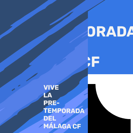
Ir
al
contenido
Tiktok