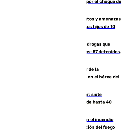
Cortado el Cercanías C-2 de Málaga por el choque de
un tren con una catenaria caída
Detenido en Estepona por malos tratos y amenazas
de muerte a su pareja en presencia de sus hijos de 10
años y 11 meses
Desarticulada una red de tráfico de drogas que
introducía la mercancía desde Marruecos: 57 detenidos,
cuatro de ellos en Andalucía
Ferrán Torres, nombrado embajador de la
Comunidad Valenciana tras convertirse en el héroe del
Mundial
Andalucía sigue asfixiada por el calor: siete
provincias, en alerta por temperaturas de hasta 40
grados
Activado el nivel 2 de emergencia en el incendio
forestal de Niebla por la compleja evolución del fuego