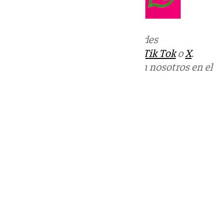
Más noticias de
101TV
en las redes
sociales:
Instagram
,
Facebook
,
Tik Tok
o
X
.
Puedes ponerte en contacto con nosotros en el
correo
informativos@101tv.es
Tags:
Últimas noticias