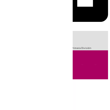
HOY
|
Fútbol
Sucesos
Crisis Migratoria en Ceuta
LaLiga
Primera División
Andalucía