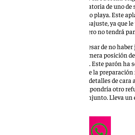
mijeño, motivada por la convocatoria de uno de 
nacional absoluta de balonmano playa. Este ap
calendario sufriera un ligero desajuste, ya que l
séptima fecha del calendario, pero no tendrá pa
La formación de José Vegas, a pesar de no haber
semanas, se mantiene en la primera posición de l
puntos, dos más que el segundo. Este parón ha s
plan de trabajo equilibrado entre la preparación 
para afianzar conceptos y pulir detalles de cara a
competición. Ganar en Mijas supondría otro ref
labor que está haciendo este conjunto. Lleva un 
cuatro envites.