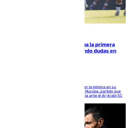
07.08.2026
El Málaga cae ante el Ceuta y suma la primera
derrota de la pretemporada dejando dudas en
defensa
El cuadro dirigido por Juanfran Funes perdió por la mínima en su
envite contra el conjunto caballa en el Alfonso Murube, partido que
se disputó un día después de su primera victoria ante el Al-Arabi SC