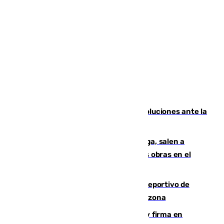
Más de 15.000 ceutíes claman por soluciones ante la
crisis migratoria
Los vecinos de Pedregalejo en Málaga, salen a
protestar en contra del resultado de las obras en el
paseo marítimo
Un incendio en un local del puerto deportivo de
Fuengirola genera una gran susto en la zona
Daniel Mérida derriba a Griekspoor y firma en