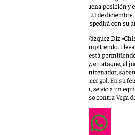
vacaciones navideñas en una buena posición y e
vez más cerca, porque el sábado 21 de diciembre, a
segundo tramo contra Jaén y despedirá con su af
La formación de Juan Antonio Vázquez Diz «Chis
grande en la pista y disfrutar compitiendo. Llev
rinde mejor que su rival y eso le está permitiend
Defiende bien y con intensidad y, en ataque, el jue
siguiendo las indicaciones del entrenador, sab
las mejores situaciones para hacer gol. En su feu
Dólmenes, en la novena jornada, se vio a un equi
solventó con éxito el compromiso contra Vega d