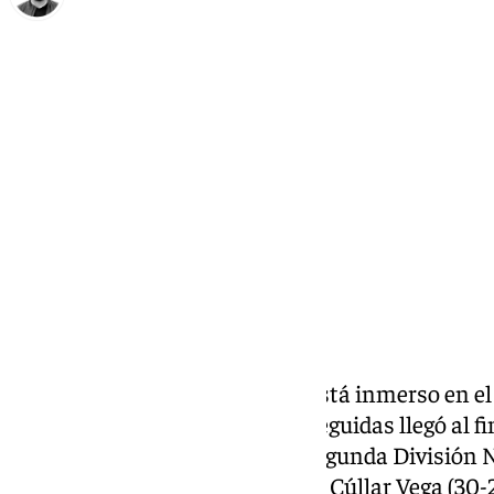
Eduardo Villalón
domingo, 15 diciembre 2024, 22:01
Compartir:
El Sano Antequera BM Torcal está inmerso en e
temporada. Con dos victorias seguidas llegó al fi
campeonato en el grupo B de Segunda División Na
en el Argüelles, frente al Domca Cúllar Vega (30-24