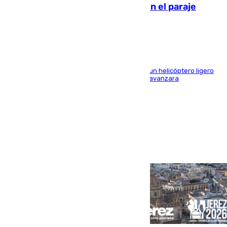
Extinguido un incendio forestal en el paraje
Monte de la Tortuga de Málaga
El Plan Infoca movilizó a medios terrestres y a un helicóptero ligero
para contener las llamas y evitar que el fuego avanzara