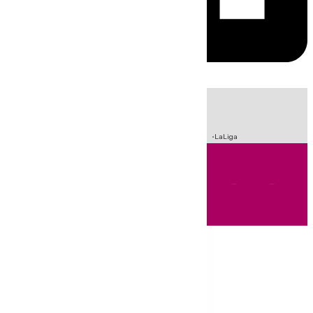
HOY
|
Incendios
Sucesos
Crisis Migratoria en Ceuta
Fútbol
LaLiga
Andalucía