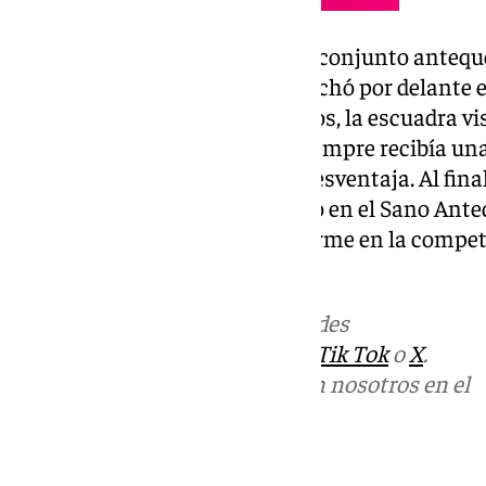
El ritmo del partido lo marcó el conjunto antequ
a remolque. Al descanso se marchó por delante en 
vuelta del paso por los vestuarios, la escuadra vi
intentó todo, pero veía como siempre recibía una 
demasía la tarea de reducir la desventaja. Al final
del choque y la euforia se desató en el Sano Ant
con el que que sigue con paso firme en la competi
con otra alegría en el Argüelles.
Más noticias de
101TV
en las redes
sociales:
Instagram
,
Facebook
,
Tik Tok
o
X
.
Puedes ponerte en contacto con nosotros en el
correo
informativos@101tv.es
Tags: