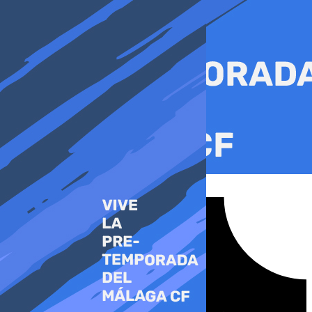
Ir
al
contenido
Tiktok