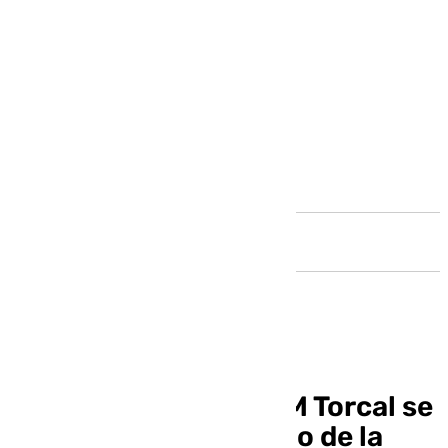
Andalucía
El Sano Antequera BM Torcal se
mantiene en el camino de la