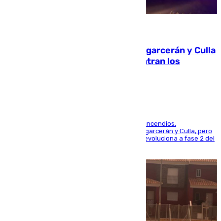
08.08.2026
Incendios de Castellón: Sierra Engarcerán y Culla
evolucionan positivamente y centran los
esfuerzos en Tírig
La UME se suma al operativo de control de los incendios,
progresando adecuadamente los de Sierra Engarcerán y Culla, pero
centrando todo el empeño en el de Culla, que evoluciona a fase 2 del
PEIF