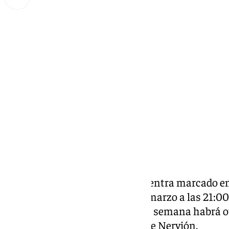
Lynx Devs
lunes, 24 marzo 2025, 11:55
Compartir:
El Gran Derbi sevillano se encuentra marcado en 
del
Sevilla FC
el domingo 30 de marzo a las 21:00
frente al eterno rival, durante la semana habrá
afecta de manera directa a los de Nervión.