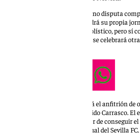
La entidad hispalense esta año no disputa compe
semana del derbi sevillano, tendrá su propia jo
tendrá nada que ver con lo futbolístico, pero sí c
jueves 27 de marzo a las 18:00h se celebrará otr
Accionistas.
El Hotel Meliá Los Lebreros será el anfitrión de 
Nido Benavente y su hijo, Del Nido Carrasco. El e
Junta Extraordinaria para tratar de conseguir el
Consejo de Administración actual del Sevilla FC.