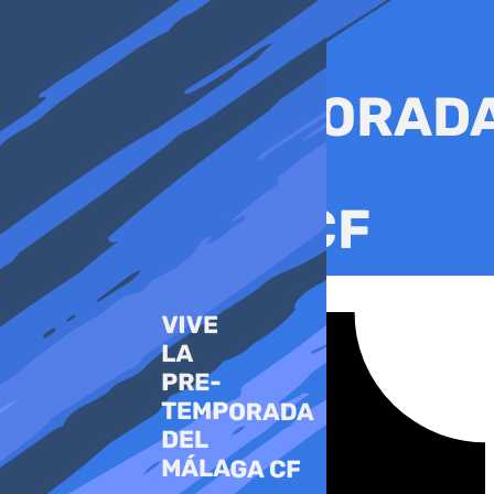
Ir
al
contenido
Tiktok