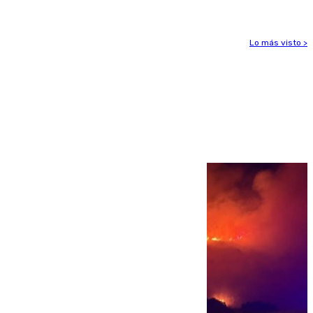
Lo más visto >
Más noticias
Ver más >