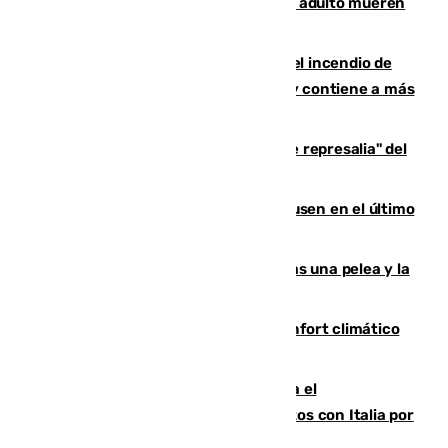
Tragedia en Italia: dos menores y un adulto mueren
en una violenta disputa familiar
340 personas más desalojadas por el incendio de
Niebla, que mantiene a 410 evacuadas y contiene a más
de 500 efectivos trabajando
Italia responde ante las "medidas de represalia" del
Gobierno de Sánchez
El Sevilla se desinfla ante el Leverkusen en el último
ensayo (1-2)
Tensión en la prisión de Alhaurín tras una pelea y la
incautación de un punzón
Málaga contabiliza 148 zonas de confort climático
para enfrentar las altas temperaturas
Marlaska notifica a la Unión Europea el
restablecimiento de controles fronterizos con Italia por
vía aérea y marítima