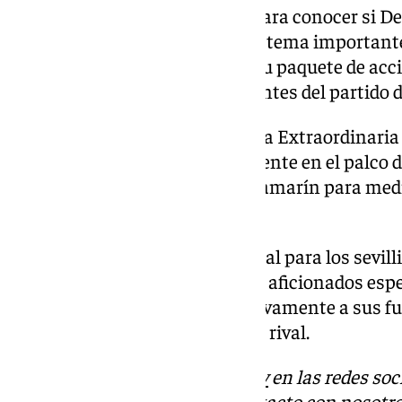
Habrá que esperar a la sesión para conocer si De
esta vez su derecho a voto. Otro tema important
tomarán ‘los americanos’ con su paquete de acci
despachos, que llega tres días antes del partido d
Tras la celebración de esta Junta Extraordinaria 
incertidumbre de si estará presente en el palco de
Nervión visitarán el Benito Villamarín para medi
Derbi sevillano.
Un partido que será fundamental para los sevillis
pela por una plaza europea. Los aficionados esp
extradeportiva no afecte negativamente a sus fu
importante frente a su máximo rival.
Descubre más noticias de
101Tv
en las redes soc
Tok
o
X
. Puedes ponerte en contacto con nosotro