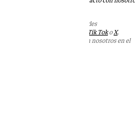
informativos@101tv.es
Más noticias de
101TV
en las redes
sociales:
Instagram
,
Facebook
,
Tik Tok
o
X
.
Puedes ponerte en contacto con nosotros en el
correo
informativos@101tv.es
Tags:
Últimas noticias