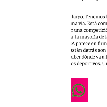
idea.
Idea: «Es un debate que viene de largo. Tenemos l
baloncesto europeo tenga solo una vía. Está com
y los intereses también. Debe ser una competici
Euroliga no son sostenibles para la mayoría de 
mecenazgo. La apuesta de la NBA parece en firme
vuelo. Creo que los agentes que están detrás son
prudentes. Cada uno tiene que saber dónde va a l
cuatro plazas que son por méritos deportivos. Un
ligas nacionales».