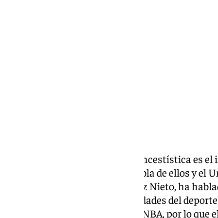
Pedro Jiménez
lunes, 31 marzo 2025, 13:27
Compartir:
La noticia del año en clave baloncestística es el
liga europea. Todo el mundo habla de ellos y el U
presidente, Antonio Jesús López Nieto, ha habla
prensa conjunta con personalidades del deporte
cajista
se postula del lado de la NBA, por lo que 