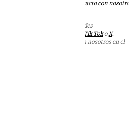
Tok
o
X
. Puedes ponerte en contacto con nosotro
informativos@101tv.es
Más noticias de
101TV
en las redes
sociales:
Instagram
,
Facebook
,
Tik Tok
o
X
.
Puedes ponerte en contacto con nosotros en el
correo
informativos@101tv.es
Tags:
Últimas noticias