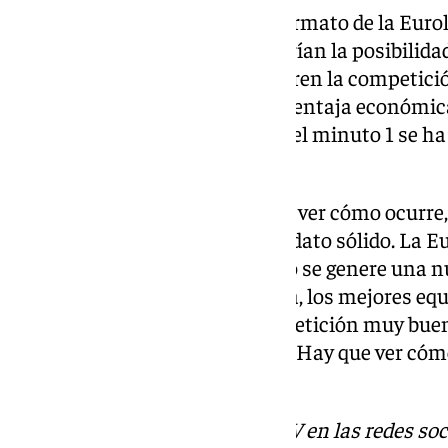
Equipos damnificados con el formato de la Eurol
durante el año que juegan tendrían la posibilida
intereses económicos que generen la competició
y los otros 7 tienen mucha desventaja económica
desmadre absoluto. Aquí desde el minuto 1 se h
acicate más de participar».
Cierta incertidumbre: «Vamos a ver cómo ocurre, 
una noticia ni un rumor. Es un dato sólido. La E
y normal es que después de esto se genere una
estar el excedente de la Euroliga, los mejores eq
la Eurocup. Quedaría una competición muy buena
estrategia. El proyecto está ahí. Hay que ver c
sísmicos».
Descubre más noticias de 101TV en las redes soc