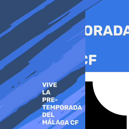
Ir
al
contenido
Tiktok