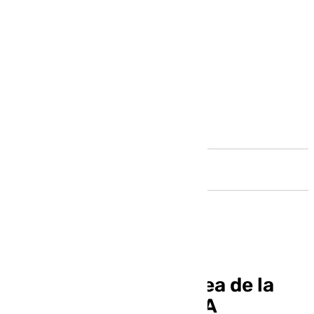
Andalucía
El Unicaja apoya la idea de la
liga europea de la NBA