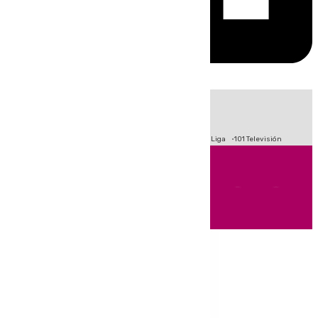
HOY
|
Fútbol
Primera División
Crisis Migratoria en Ceuta
LaLiga
101 Televisión
Andalucía