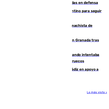
derrota de la pretemporada dejando dudas en defensa
Marruecos, la principal baza de Infantino para seguir
al frente de la FIFA
Pedro Sánchez condena el crimen machista de
Benahavís
Angustioso rescate de una familia en Granada tras
caer su coche por un terraplén
Fallece un joven tras caer al mar cuando intentaba
entrar en parapente a Ceuta desde Marruecos
CIES NO moviliza a la provincia de Cádiz en apoyo a
la respuesta humanitaria de Ceuta
Lo más visto >
Más noticias