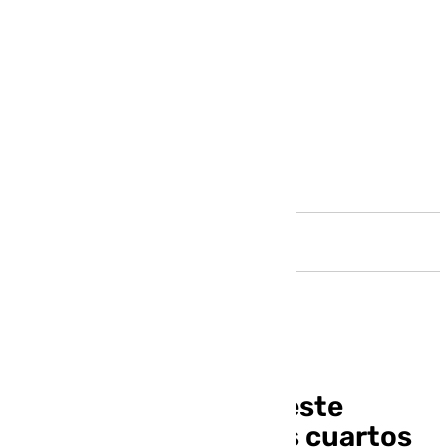
Andalucía
El Unicaja conocerá este
viernes su rival en los cuartos