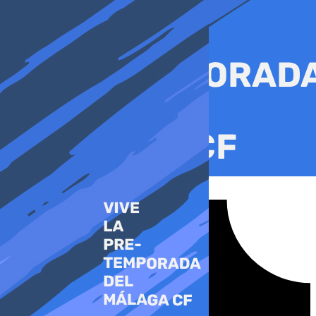
Ir
al
contenido
Tiktok