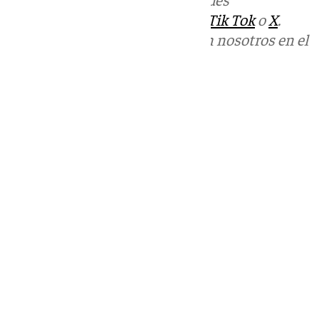
sociales:
Instagram
,
Facebook
,
Tik Tok
o
X
.
Puedes ponerte en contacto con nosotros en el
correo
informativos@101tv.es
Tags:
Últimas noticias