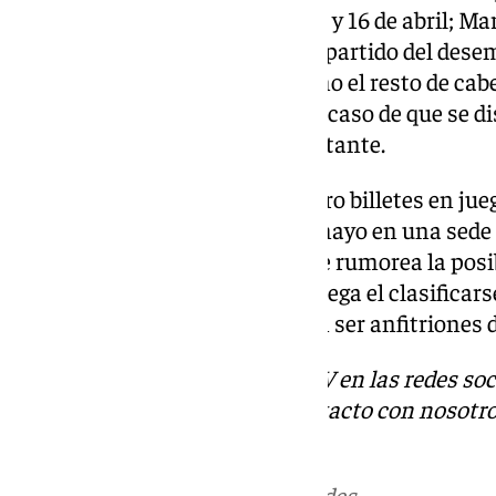
y 9 de abril (primera jornada), 15 y 16 de abril; M
segunda jornada. Por último, el partido del desemp
del mismo mes. El Unicaja, como el resto de cabe
el primer partido y el tercero en caso de que se d
Semana Santa jugará como visitante.
En los cuartos de final hay cuatro billetes en jue
Esta se celebrará del 8 al 11 de mayo en una sede
conocer. Entre las aspirantes se rumorea la posi
Atenas o Murcia. El UCAM se juega el clasificarse
luego a la final a cuatro, podrían ser anfitriones d
Descubre más noticias de 101TV en las redes soc
Tok
o
X
. Puedes ponerte en contacto con nosotro
informativos@101tv.es
Más noticias de
101TV
en las redes