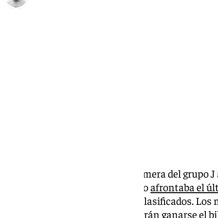
Pedro Jiménez
martes, 25 marzo 2025, 19:24
Compartir:
El Unicaja se clasificó como primera del grupo J 
cuadro dirigido por Ibon Navarro
afrontaba el úl
con la tranquilidad de estar ya clasificados. Lo
de final en el mes de abril y deberán ganarse el bi