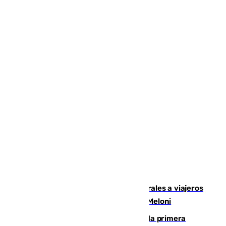
España restablece controles temporales a viajeros
procedentes de Italia como repuesta a Meloni
El Málaga cae ante el Ceuta y suma la primera