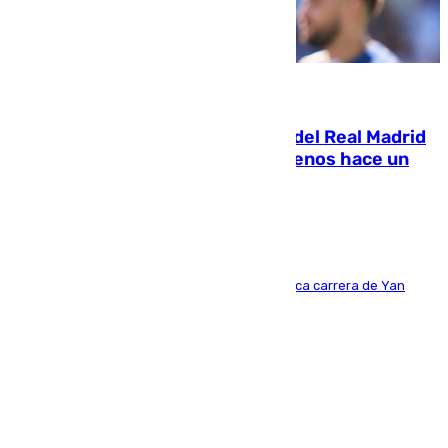
07.08.2026
El fichaje más caro de la historia del Real Madrid
costaba 105 millones de euros menos hace un
año y jugaba en Leganés
Del filial pepinero a récord absoluto: la meteórica carrera de Yan
Diomande en solo doce meses