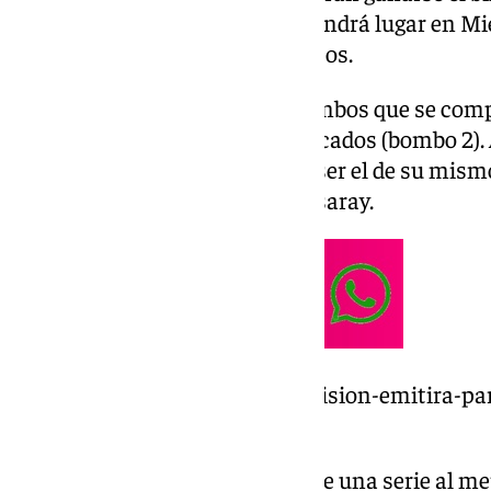
28 de marzo a las 11.00 horas tendrá lugar en Mie
ronda, que albergará ocho equipos.
En el sorteo se incluyen dos bombos que se com
(bombo 1) y los segundos clasificados (bombo 2).
rival del bombo 2 que no podrá ser el de su mismo
malagueños evitarán al Galatasaray.
https://www.101tv.es/101-television-emitira-pa
intercontinental-y-bcl-24-25/
La ronda de cuartos final incluye una serie al mej