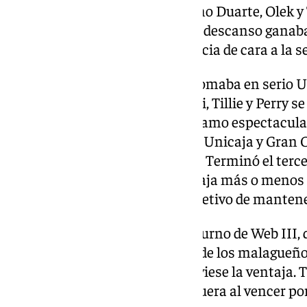
hombres físicos de Unicaja como Duarte, Olek y T
pero fue insuficiente. Se llegó al descanso ganaba
plasmando una notable diferencia de cara a la s
La asignatura pendiente se la tomaba en serio Un
espectacular. Entre Balcerowski, Tillie y Perry s
los malagueños firmarían un tramo espectacular
defensa también mejoró algo el Unicaja y Gran C
arreón de los de verde y morado. Terminó el terce
primera vez que tenía una ventaja más o menos 
costasoleño y ahora tenía el objetivo de mantene
De cara al último cuarto fue el turno de Web III
minutos. Se impuso la defensa de los malagueñ
ofensiva ayudó a que se mantuviese la ventaja. T
certificó su segunda victoria liguera al vencer por