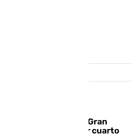
Andalucía
El Unicaja conquista Gran
Canaria con un tercer cuarto