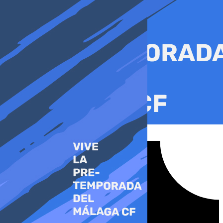
Ir
al
contenido
Tiktok