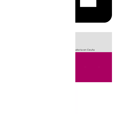
HOY
|
Fútbol
Sucesos
LaLiga
Primera División
Crisis Migratoria en Ceuta
Andalucía