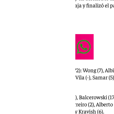
último cuarto mantuvo su ventaja y finalizó el pa
Navarro.
Ficha técnica:
Dreamland Gran Canaria (72): Wong (7), Albicy
Labeyrie (16); Maniema (0), Vila (-), Samar (5),
Angola (10).
Unicaja (81): Tyson Pérez (7), Balcerowski (17
y Perry (8); Kalinoski (4), Barreiro (2), Albert
Sulejmanovic (0), Tillie (11) y Kravish (6).