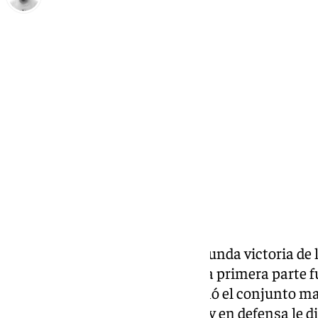
Pedro Jiménez
sábado, 11 octubre 2025, 22:06
Compartir:
El Unicaja ha cosechado su segunda victoria de 
al
Dreamland Gran Canarias
. La primera parte f
vuelta de los vestuarios se animó el conjunto ma
cuarto sobresaliente en ataque y en defensa le dio 