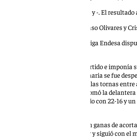
Parciales: 22-16, 19-11, 15-34 y -. El resultad
Árbitros: Óscar Perea, Alfonso Olivares y Cr
Pabellón: Jornada 2ª de la Liga Endesa disp
Canaria Arena.
El Unicaja empezaba bien el partido e imponía s
compases de ritmo. El Gran Canaria se fue despe
ecuador del cuarto se igualaron las tornas entre
para el final del primer cuarto tomó la delantera
arriba. Terminó el primer periodo con 22-16 y un
su intento de escapada inicial.
Aunque el Unicaja comenzó con ganas de acortar 
Gran Canaria no le dejó respirar y siguió con el