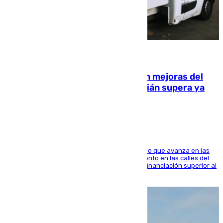
08.08.2026
La inversión del Ayuntamiento en mejoras del
entorno del Prado de San Sebastián supera ya
1.600.000 euros
El consistorio, a través de Emasesa, ha indicado que avanza en las
obras de renovación de las redes de saneamiento en las calles del
entorno del Prado, contando la zona con una financiación superior al
millón y medio de euros