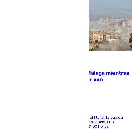
08.08.2026
El taró tiñe de niebla la costa de Málaga mientras
el calor se concentra en el interior con
Antequera en aviso amarillo
Mientras se alivia la sensación de bochorno en el litoral, la subida
térmica se notará sobre todo en el norte de la provincia, con
máximas que rozarán los 38 grados hasta las 21.00 horas