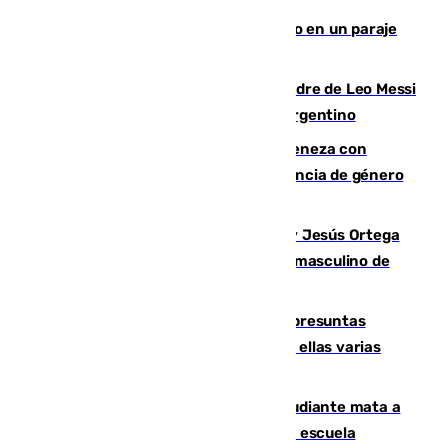
Los Bomberos combaten un incendio en un paraje
de Granada
Muere a los 68 años Jorge Messi, padre de Leo Messi
y pieza fundamental en la carrera del argentino
Retiene a su mujer en su casa y ameneza con
quemar la vivienda: nuevo caso de violencia de género
en Málaga
Dos sevillanos de oro: Manuel Cruz y Jesús Ortega
ganan el campeonato del mundo sub19 masculino de
remo
Un juzgado de Ceuta investiga seis presuntas
agresiones sexuales a migrantes, entre ellas varias
menores
Desastre en Tailandia: un joven estudiante mata a
tiros a sus abuelo y a profesores en una escuela