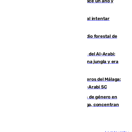
costaba 105 millones de euros menos hace un año y
jugaba en Leganés
Ceuta suma 82 fallecidos en el mar al intentar
cruzar la frontera española
Huelva eleva a emergencia el incendio forestal de
Niebla
Juanfran Funes, sobre el duro juego del Al-Arabi:
“Por momentos nos hemos metido en una jungla y era
hasta peligroso”
Ya se han estrenado los tres delanteros del Málaga:
Eneko Jauregui, bigoleador contra el Al-Arabi SC
35 mujeres asesinadas por violencia de género en
España en este 2026: Andalucía y Málaga, concentran
el foco de la tragedia