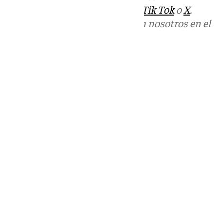
sociales:
Instagram
,
Facebook
,
Tik Tok
o
X
.
Puedes ponerte en contacto con nosotros en el
correo
informativos@101tv.es
Tags:
Últimas noticias