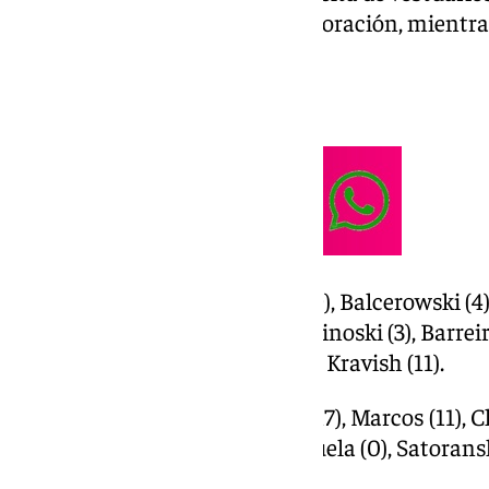
fueron los mejores con 15 de valoración, mientr
valoración de -4.
Ficha técnica:
Unicaja (77): Tyson Pérez (9), Balcerowski (4
(2) y Kendrick Perry (11); Kalinoski (3), Barreir
Sulejmanovic (4), Tillie (6) y Kravish (11).
FC Barcelona (83): Punter (17), Marcos (11), Cl
(0); Cale (4), Vesely (6), Brizuela (0), Satoran
y Parra (7).