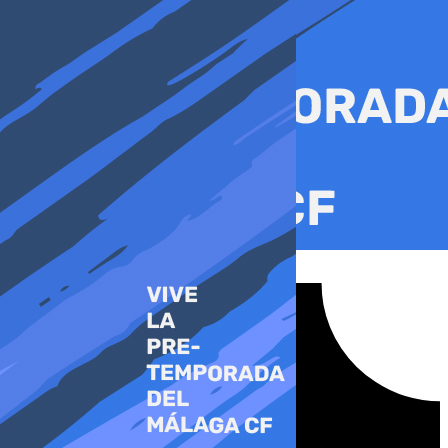
Ir
al
contenido
Tiktok