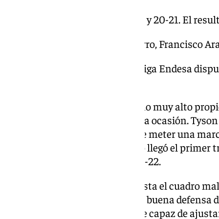
Parciales: 18-22,16-17, 23-23 y 20-21. El resu
Árbitros: Emilio Pérez Pizarro, Francisco A
Pabellón: Jornada 3ª de la Liga Endesa disp
Carpena.
El partido comenzó con un ritmo muy alto propi
transatlánticos como era el de la ocasión. Tyso
pero los culés fueron capaces de meter una mar
desde los primeros minutos. No llegó el primer tri
primer cuarto, que acabó con 18-22.
Tenía que trabajar mucho en pista el cuadro mala
debido momento. Gracias a una buena defensa de
ataque, el equipo malagueño fue capaz de ajustar