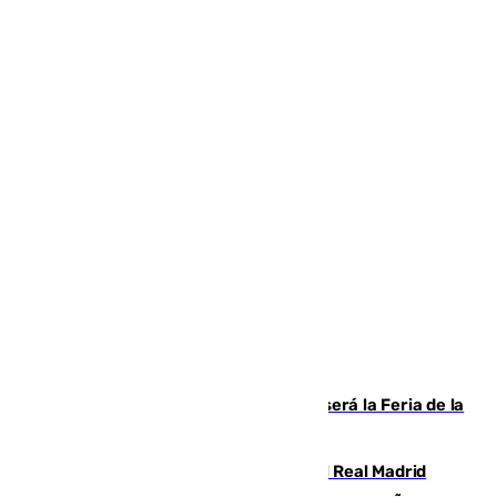
Talleres, escape room y música: así será la Feria de la
Juventud Cofrade de Málaga
El fichaje más caro de la historia del Real Madrid