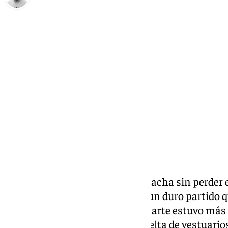
Pedro Jiménez
domingo, 19 octubre 2025, 21:13
Compartir:
El Unicaja no pudo ampliar su racha sin perder
cayeron frente al Barcelona en un duro partido q
finales del mismo. La segunda parte estuvo más 
la primera, especialmente la vuelta de vestuarios