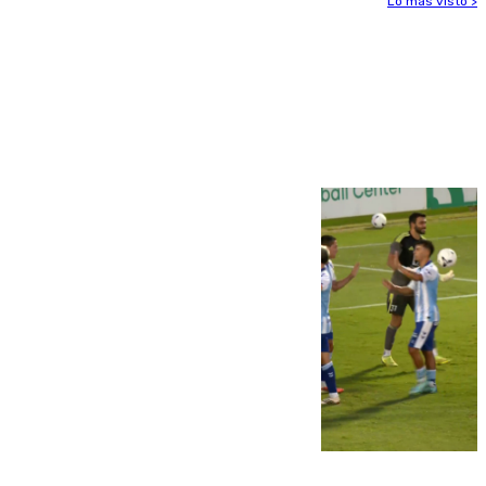
Lo más visto >
Más noticias
Ver más >