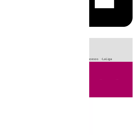
HOY
|
Fútbol
Primera División
Crisis Migratoria en Ceuta
Sucesos
LaLiga
Andalucía