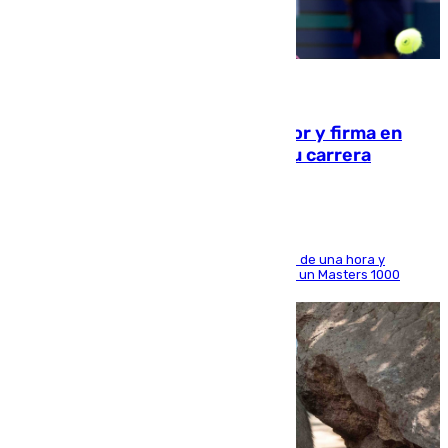
09.08.2026
Daniel Mérida derriba a Griekspoor y firma en
Montreal el mejor resultado de su carrera
El madrileño arrolla al neerlandés en poco más de una hora y
alcanza por primera vez los cuartos de final de un Masters 1000