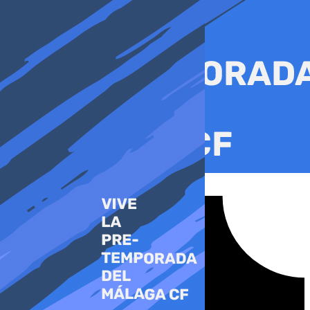
Ir
al
contenido
Tiktok