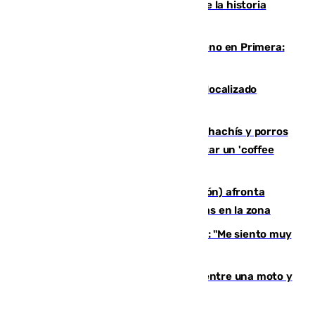
El segundo mes de julio más cálido de la historia
intensifica los incendios en Europa
Las ganas de Larrubia ante su estreno en Primera:
"En busca de más sueños"
Muere un joven de 21 años tras ser localizado
inconsciente en una piscina de El Palo
Cae una red que vendía marihuana, hachís y porros
en Marbella: cinco detenidos por regentar un 'coffee
shop'
El incendio forestal de Tírig (Castellón) afronta
horas claves ante el riesgo de tormentas en la zona
De la Fuente, homenajeado en Haro: "Me siento muy
emocionado"
Muere un hombre en un accidente entre una moto y
un quad en un pueblo de Granada