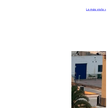
Lo más visto >
Más noticias
Ver más >