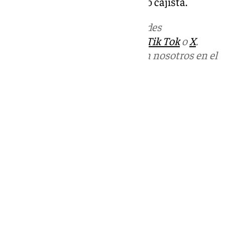
contra mí!!!», publicaba el cuadro cajista.
Más noticias de
101TV
en las redes
sociales:
Instagram
,
Facebook
,
Tik Tok
o
X
.
Puedes ponerte en contacto con nosotros en el
correo
informativos@101tv.es
Tags:
Baloncesto
Unicaja Baloncesto
Últimas noticias