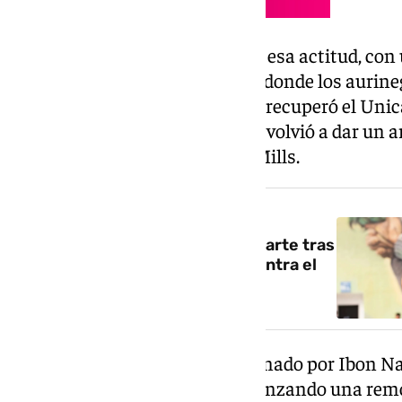
El primer cuarto fue ejemplo de esa actitud, con
que dio paso a un segundo acto donde los aurine
‘pintura’. Después del descanso recuperó el Unica
bien al inicio del cuarto periodo volvió a dar un a
lanzamiento exterior de Patty Mills.
NOTICIA RELACIONADA
El Unicaja abre expediente a Duarte tras
sus polémicas publicaciones contra el
club
Sin embargo, en el equipo entrenado por Ibon Na
Audige lo canalizó en puntos, lanzando una rem