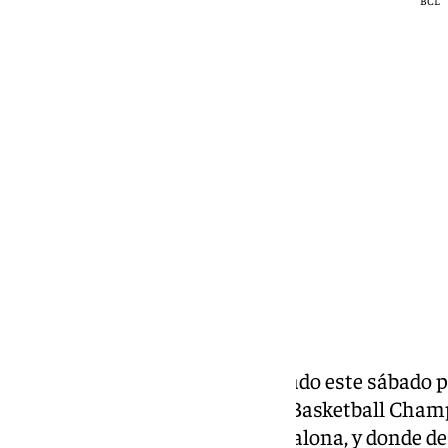
BCL
101 TV
sábado, 9 mayo 2026, 20:44
Compartir:
El Unicaja de Málaga ha derrotado este sábado p
en la final de consolación de la Basketball Cham
Four se está disputando en Badalona, y donde d