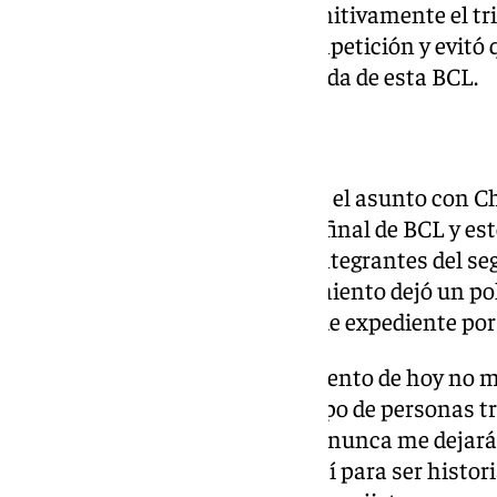
momentos finales. Eso ató definitivamente el tri
con la tercera plaza de esta competición y evitó
premio a Entrenador de la Década de esta BCL.
Expediente a Duarte
El Unicaja ha tomado cartas en el asunto con C
descarte ante el AEK en la semifinal de BCL y est
competición como uno de los integrantes del se
En la publicación del reconocimiento dejó un p
desencadenado en la apertura de expediente por
«Sinceramente este reconocimiento de hoy no me
que ha pasado este año. Un grupo de personas
y carrera. Yo estoy con Dios y el nunca me dejar
soga que me tiene atado. Yo nací para ser histori