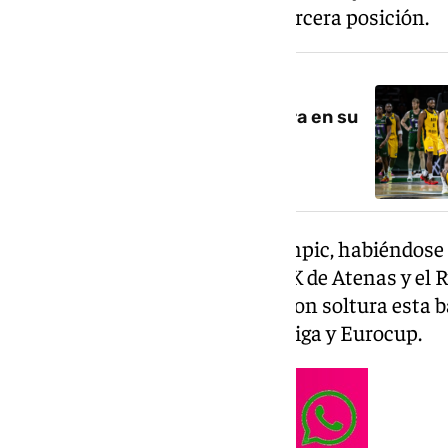
han quedado con la agridulce tercera posición.
NOTICIA RELACIONADA
El Unicaja tampoco se encuentra en su
competición fetiche y cae en
semifinales ante el AEK (65-78)
Sobre la cancha del Pavelló Olímpic, habiéndose 
respectivas derrotas ante el AEK de Atenas y el R
Unicaja y Tenerife afrontaron con soltura esta b
torneo que ya rivaliza con Euroliga y Eurocup.