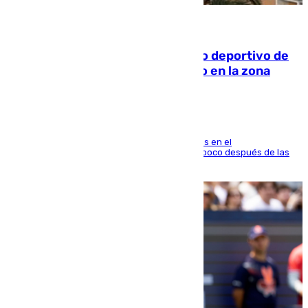
09.08.2026
Un incendio en un local del puerto deportivo de
Fuengirola genera una gran susto en la zona
El fuego se originó alrededor de las 20.45 horas en el
establecimiento El Cateto y quedó extinguido poco después de las
21.10 horas