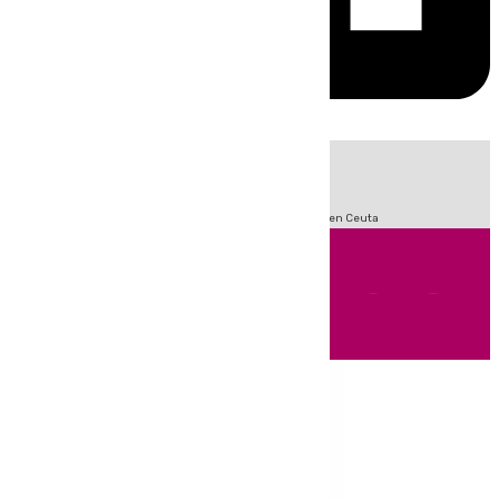
HOY
|
Sucesos
Incendios
Fútbol
LaLiga
Crisis Migratoria en Ceuta
Andalucía