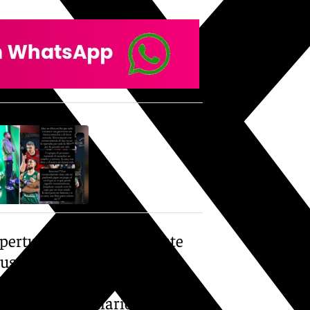
pertura de expediente este
suspendido de empleo y
ciones: «Unicaja Baloncesto
iente disciplinario al