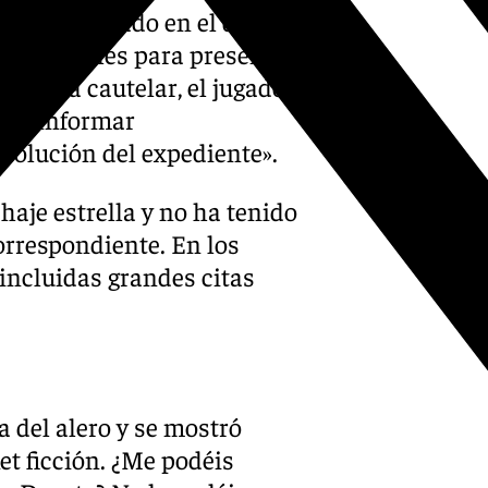
ido comunicado en el día de
 días hábiles para presentar
e forma cautelar, el jugador
á a informar
solución del expediente».
haje estrella y no ha tenido
orrespondiente. En los
incluidas grandes citas
 del alero y se mostró
et ficción. ¿Me podéis