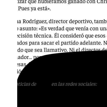
garantizar que hubiéramos ganado con Chri
hacer. Pues ya está».
Juanma Rodríguez, director deportivo, tamb
mismo asunto: «Es verdad que venía con un
una decisión técnica. Él consideró que esos
adecuados para sacar el partido adelante. N
entiendo que sea llamativo. Ni el director dep
entrenador… por encima de todo está el club
toma esas decisiones, siempre se han respet
dirección deportiva, y lo vamos a seguir hac
Más noticias de
101TV
en las redes sociales:
Ins
correo
informativos@101tv.es