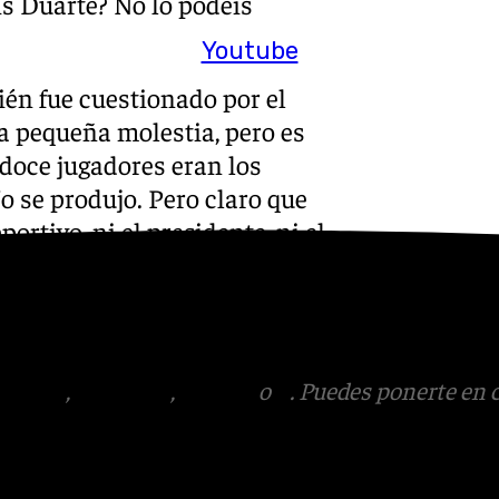
s Duarte? No lo podéis
Youtube
ién fue cuestionado por el
a pequeña molestia, pero es
 doce jugadores eran los
o se produjo. Pero claro que
ortivo, ni el presidente, ni el
. Y si hay una persona que
ado desde el club y la
iendo».
tagram
,
Facebook
,
Tik Tok
o
X
. Puedes ponerte en 