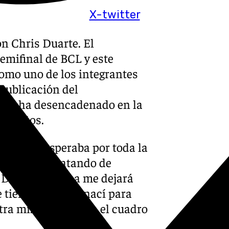
X-twitter
n Chris Duarte. El
emifinal de BCL y este
como uno de los integrantes
 publicación del
que ha desencadenado en la
lagueños.
o me lo esperaba por toda la
 personas tratando de
Dios y el nunca me dejará
 tiene atado. Yo nací para
tra mí!!!», publicaba el cuadro