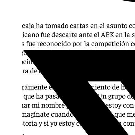
El Unicaja ha tomado cartas en el asunto co
dominicano fue descarte ante el AEK en la s
viernes fue reconocido por la competición 
del segundo mejor quinteto del curso. En la
reconocimiento dejó un polémico mensaje, 
apertura de expediente por parte de los ma
«Sinceramente este reconocimiento de hoy n
m***** que ha pasado este año. Un grupo de
manchar mi nombre y carrera. Yo estoy con 
solo. Imagínate cuando corte la soga que me
ser historia y si yo estoy con Dios quien con
cajista.