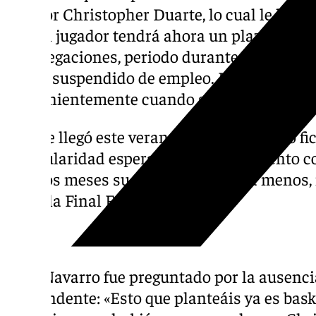
jugador Christopher Duarte, lo cual le ha s
hoy. El jugador tendrá ahora un plazo de 10
sus alegaciones, periodo durante el cual, y d
queda suspendido de empleo. El Club volver
convenientemente cuando se produzca la re
Duarte llegó este verano al Unicaja como fic
la regularidad esperada ni el rendimiento c
últimos meses su minutaje ha ido a menos, 
como la Final Fur de la BCL.
Ibon Navarro fue preguntado por la ausencia
contundente: «Esto que planteáis ya es bask