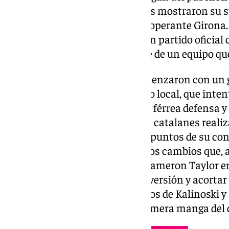
el parqué, donde los malagueños mostraron su s
transcurso del duelo ante un inoperante Girona
Tyson Pérez, que se estrenaba en partido oficial
cerraron un primer día brillante de un equipo qu
Los primeros diez minutos comenzaron con un 
al que se imaginaba. El conjunto local, que inte
a su público, se topó contra una férrea defensa 
desesperación. Sin embargo, los catalanes reali
y lograron distanciarse hasta 8 puntos de su con
estos, Ibon Navarro introdujo dos cambios que, a
determinantes.
Tyson Pérez
y Kameron Taylor e
comenzó a encontrar su mejor versión y acortar l
ecuador. Dos triples consecutivos de Kalinoski y
considerable en el que era la primera manga del 