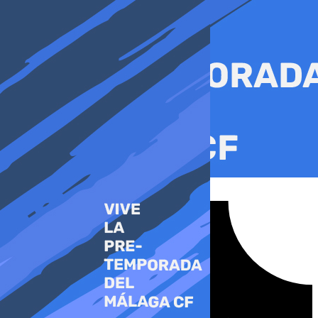
Ir
al
contenido
Tiktok