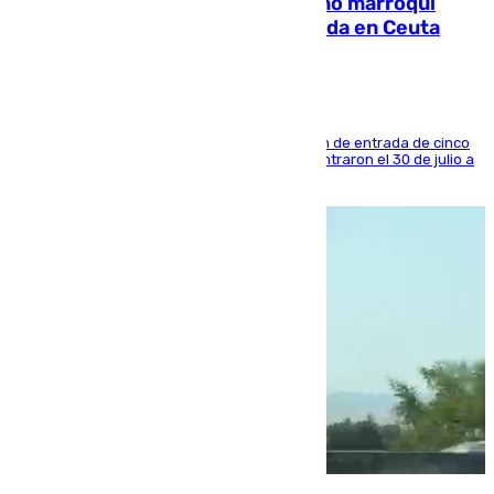
Expulsado de España un ciudadano marroquí
condenado por allanar una vivienda en Ceuta
La sentencia también contiene una prohibición de entrada de cinco
años al país y es uno de los inmigrantes que entraron el 30 de julio a
la ciudad autónoma