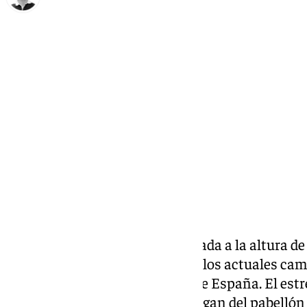
Ignacio Pérez
sábado, 28 septiembre 2024, 20:08
Compartir:
El
Unicaja
comienza la temporada a la altura de 
un espectacular recibimiento a los actuales ca
Intercontinental y Supercopa de España. El est
los dos nuevos paneles que cuelgan del pabellón 