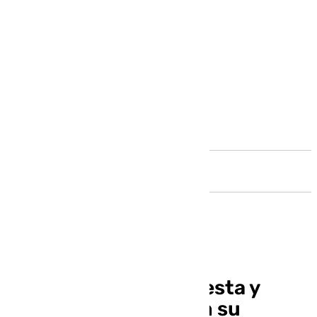
Andalucía
El Unicaja sigue de fiesta y
muestra sus dotes en su