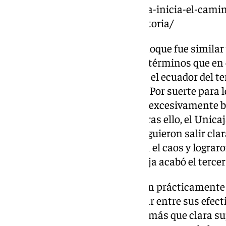
https://www.101tv.es/el-unicaja-inicia-el-cami
mision-de-seguir-haciendo-historia/
Tras el descanso, el ritmo del choque fue similar
manteniéndose en los mismos términos que en e
consiguió acortar distancias en el ecuador del te
entraron en un pequeño bache. Por suerte para los
de los rojiblancos siguió siendo excesivamente b
mal momento de los cajistas. Tras ello, el Unica
con un ida y vuelta donde consiguieron salir clar
Alberto Díaz y Perry brillaron en el caos y logra
choque. Con 17 puntos de ventaja acabó el tercer
Los últimos diez minutos fueron prácticamente
conjuntos. Ibon comenzó a rotar entre sus efecti
mostraron imponentes ante la más que clara supe