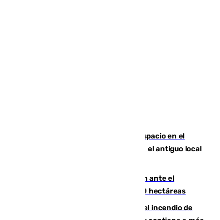
Las marca internacionales ganan espacio en el
Centro de Málaga: La Tagliatella abre en el antiguo local
de Vox Sports Bar
Moreno pide extremar la precaución ante el
incendio de Niebla, que supera las 4.000 hectáreas
340 personas más desalojadas por el incendio de