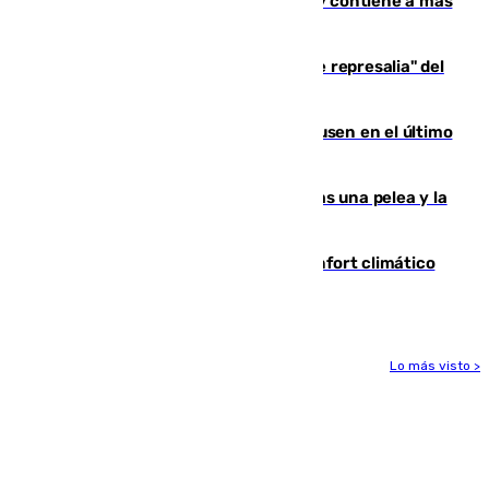
Niebla, que mantiene a 410 evacuadas y contiene a más
de 500 efectivos trabajando
Italia responde ante las "medidas de represalia" del
Gobierno de Sánchez
El Sevilla se desinfla ante el Leverkusen en el último
ensayo (1-2)
Tensión en la prisión de Alhaurín tras una pelea y la
incautación de un punzón
Málaga contabiliza 148 zonas de confort climático
para enfrentar las altas temperaturas
Lo más visto >
Más noticias
Ver más >