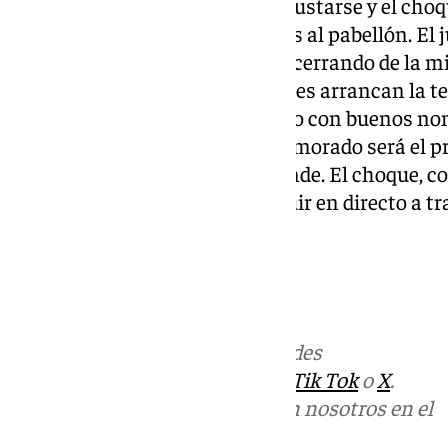
equipo malagueño comenzó a gustarse y el choque,
en una fiesta para los asistentes al pabellón. El 
los campeones inicial se acabó cerrando de la 
recital de los del Carpena, quienes arrancan la 
ante un rival que se ha reforzado con buenos no
próximo duelo de los de verde y morado será el p
las 20:30 horas frente al Oostende. El choque, c
jornada de la BCL, se podrá seguir en directo a tr
Más noticias de
101TV
en las redes
sociales:
Instagram
,
Facebook
,
Tik Tok
o
X
.
Puedes ponerte en contacto con nosotros en el
correo
informativos@101tv.es