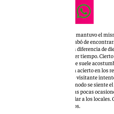
En el segundo cuarto, el partido mantuvo el mis
excajista Fotis Katsikaris no acabó de encontrar
morado lograron establecer una diferencia de die
durante lo que quedaba de primer tiempo. Cierto 
era bajo en comparación a lo que suele acostumbr
físico, la buena defensa y el gran acierto en los 
para los malagueños. El técnico visitante intentó
el ritmo frenético donde tan cómodo se siente el
suficientemente acertados en las pocas ocasion
superioridad para poder intimidar a los locales.
marcharon al túnel de vestuarios.