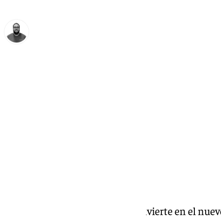
Manuel Díaz
lunes, 29 junio 2026, 18:06
Compartir:
El italiano Enzo Maresca se convierte en el nue