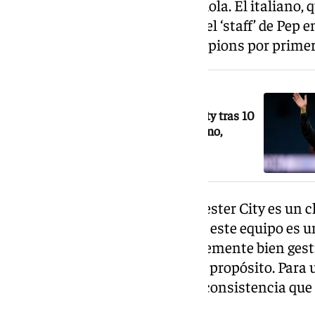
City, para sustituir a Pep Guardiola. El italiano,
años después de formar parte del ‘staff’ de Pep 
City como campeón de la Champions por primera 
NOTICIA RELACIONADA
Pep Guardiola deja el Manchester City tras 10
temporadas y títulos: ¿próximo destino,
selección italiana?
Maresca explica que «el Manchester City es un 
tener la oportunidad de dirigir a este equipo es 
mí. es un club de fútbol increíblemente bien ges
innovador, planificado y con un propósito. Para 
situación ideal. Proporciona la consistencia que
de manera eficaz».