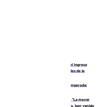
Cádiz aumenta un 15% en el cobro del Ingreso
Mínimo Vital junto a otras particularidades de la
provincia
La 'delicatessen' de Isco en la pretemporada:
pisadita y cañito ante el Bournemouth
Un testimonio del colapso en Ceuta: "La mayor
parte de los que han venido son víctimas, han venido