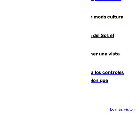
engañados"
Torrenueva Costa pone el verano en modo cultura
con actividades para todos los públicos
Este es el palmarés del Trofeo Costa del Sol: el
Málaga lidera la tabla con 12 triunfos
Estos son los mejores sitios para tener una vista
privilegiada del eclipse en Andalucía
La Junta da explicaciones y refuerza los controles
tras los falsos positivos de cáncer de colon que
afectaron a 400 malagueños
Lo más visto >
Más noticias