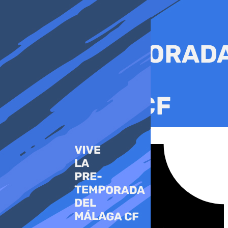
Ir
al
contenido
Tiktok