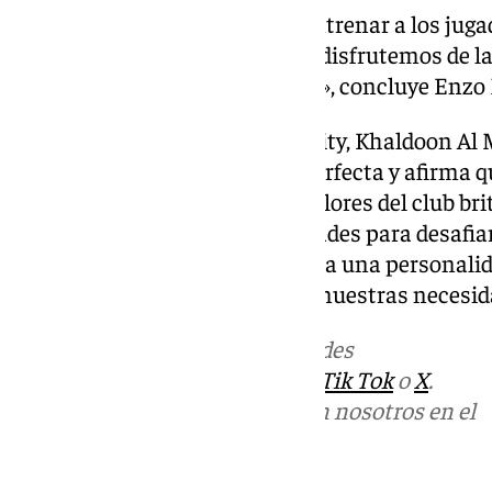
«No veo la hora de empezar a entrenar a los jug
juguemos un buen fútbol y que disfrutemos de la
representar al Manchester City», concluye Enzo
El presidente del Manchester City, Khaldoon Al M
Maresca son la combinación perfecta y afirma que
el italiano es un reflejo de los valores del club b
siempre ha buscado oportunidades para desafiar
carrera como entrenador. Aporta una personalida
completamente alineadas con nuestras necesid
Más noticias de
101TV
en las redes
sociales:
Instagram
,
Facebook
,
Tik Tok
o
X
.
Puedes ponerte en contacto con nosotros en el
correo
informativos@101tv.es