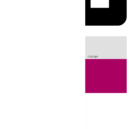
HOY
|
Sucesos
Incendios
Fútbol
Crisis Migratoria en Ceuta
LaLiga
Andalucía