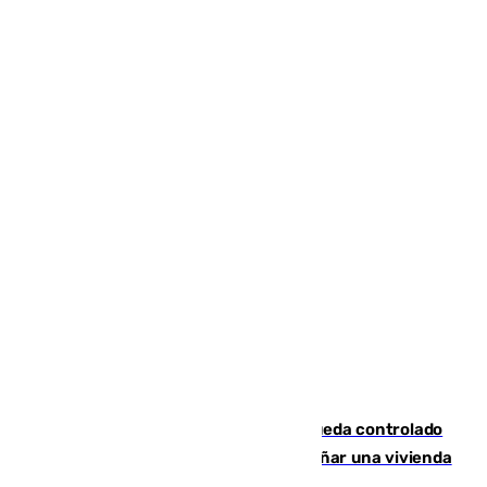
El incendio forestal de San Roque queda controlado
tras obligar a evacuar a 19 familias y dañar una vivienda