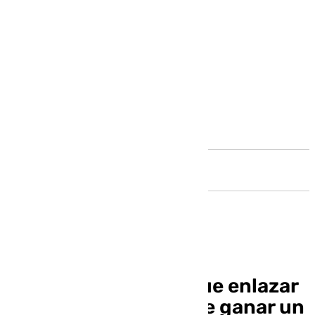
Andalucía
Escribá: «Tenemos que enlazar
victorias, no nos sirve ganar un