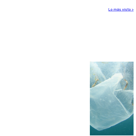
Lo más visto >
Más noticias
Ver más >