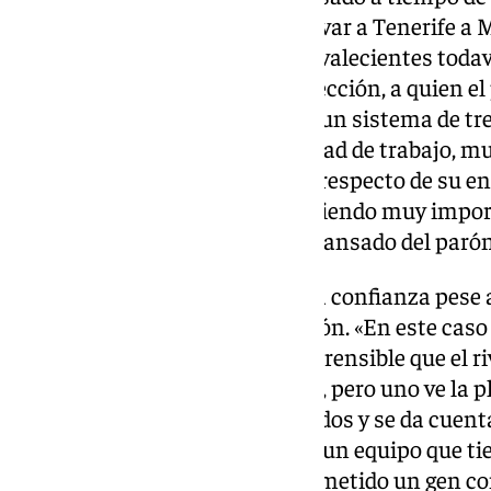
El técnico tampoco se podrá llevar a Tenerife a 
Kamil Józwiak ni a Reinier, convalecientes todavía
vuelta tras competir con su selección, a quien el
encantado de que esté aquí. En un sistema de t
bien, pues tiene mucha capacidad de trabajo, mu
juego», ha valorado, también al respecto de su e
la última jornada. «Va a seguir siendo muy impo
que haya venido más o menos cansado del parón»
Su rival, el Tenerife, no le genera confianza pese
antepenúltimo en la clasificación. «En este caso
porque resulta en parte incomprensible que el riv
por un mal inicio de temporada, pero uno ve la p
está dando en los últimos partidos y se da cuent
ha defendido el valenciano. «Es un equipo que t
tiene un entrenador que les ha metido un gen c