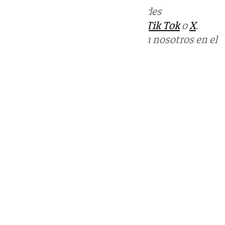
Más noticias de
101TV
en las redes
sociales:
Instagram
,
Facebook
,
Tik Tok
o
X
.
Puedes ponerte en contacto con nosotros en el
correo
informativos@101tv.es
Tags:
Últimas noticias