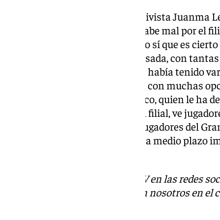
Al igual que Trigueros, el recreativista Juanma L
cambio de dibujo. «En parte te sabe mal por el fi
nos gustaría pues dejárselo, pero sí que es ciert
necesitábamos esta semana pasada, con tantas b
lesión no muy grave, pero que la había tenido va
nosotros, desde luego, y además con muchas opci
jugar», ha argumentado el técnico, quien le ha d
tranquilo». «Cuando uno mira al filial, ve jugado
acabar de verlos como futuros jugadores del Gra
que uno lo ve siendo un jugador a medio plazo i
finalmente.
Descubre más noticias de 101TV en las redes soc
Puedes ponerte en contacto con nosotros en el 
redaccion.granada@101tv.es