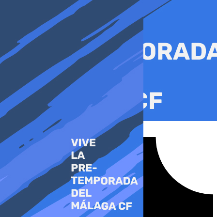
Ir
al
contenido
Tiktok