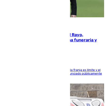
05.08.2026
Raúl Martín Presa, presidente del Rayo,
amenazado de muerte: una corona funeraria y
pintadas con su nombre
La situación con los aficionados del cuadro de la franja es límite y el
máximo mandatario del club madrileño ha denunciado públicamente
que está recibiendo amenazas de muerte