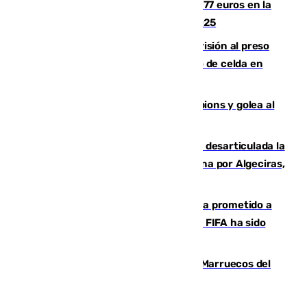
Los malagueños gastarán de media 77 euros en la
Feria de Málaga 2026, menos que en 2025
El Supremo ratifica los 17 años de prisión al preso
que mató estrangulado a su compañero de celda en
Morón
El Betis supera el examen de Champions y golea al
Arsenal en Dublín (1-3)
Golpe internacional al narcotráfico: desarticulada la
red que introdujo 21 toneladas de cocaína por Algeciras,
Málaga y Valencia
El Gobierno niega que Infantino haya prometido a
Marruecos la final del Mundial 2030: "La FIFA ha sido
tajante"
Podemos y Sumar piden expulsar a Marruecos del
Mundial de 2030 tras la crisis de Ceuta