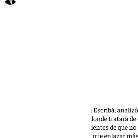
Chema Ruiz
jueves, 27 marzo 2025, 19:29
Compartir:
El entrenador del Granada, Fran Escribá, analizó e
conjunto rojiblanco a Tenerife, donde tratará de c
Oviedo en Racha. «Somos conscientes de que n
ganar un partido y que tenemos que enlazar más v