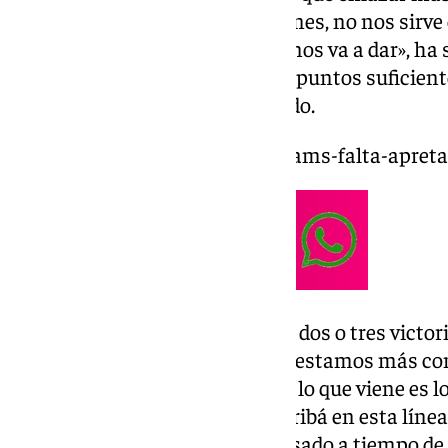
queremos estar en esas posiciones, no nos sirve
otro, eso está claro. Con eso no nos va a dar», ha
quien ha afirmado que «quedan puntos suficien
ganar, ganar y ganar», ha incidido.
https://www.101tv.es/loic-williams-falta-apret
«Todo lo que sea sumar, enlazar dos o tres victor
tenemos que darnos cuenta. Sí, estamos más con
lógicamente, pero sabemos que lo que viene es l
dejado atrás», ha abundado Escribá en esta línea
Martin Hongla, que no ha regresado a tiempo d