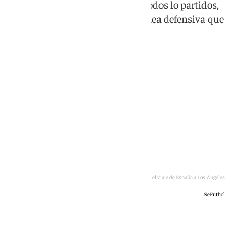
jugadores para salir de inicio en todos lo partidos,
manteniendo siempre la férrea línea defensiva que
sostienen al equipo
Ferran Torres en el viaje de España a Los Ángeles
SeFutbol