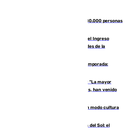
Nuevos datos de la crisis en Ceuta: 80.000 personas
se colaron durante la entrada masiva
Cádiz aumenta un 15% en el cobro del Ingreso
Mínimo Vital junto a otras particularidades de la
provincia
La 'delicatessen' de Isco en la pretemporada:
pisadita y cañito ante el Bournemouth
Un testimonio del colapso en Ceuta: "La mayor
parte de los que han venido son víctimas, han venido
engañados"
Torrenueva Costa pone el verano en modo cultura
con actividades para todos los públicos
Este es el palmarés del Trofeo Costa del Sol: el
Málaga lidera la tabla con 12 triunfos