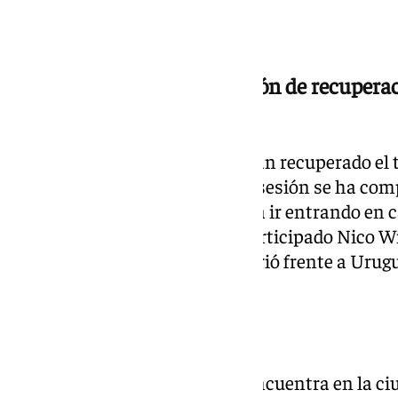
Último entrenamiento, sesión de recuperac
Bélgica
Los jugadores de la selección han recuperado el t
partido contra Portugal. Dicha sesión se ha co
inicial junto a unos rondos para ir entrando en c
de entreno. En el entreno ha participado Nico W
unos problemas físicos que sufrió frente a Urug
Canobbio.
España, ya en Los Ángeles
La expedición española ya se encuentra en la c