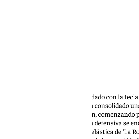
Jairo Sánchez
miércoles, 8 julio 2026, 15:01
Compartir:
Luis de La Fuente parece haber dado con la tecla
para este Mundial. El técnico ha consolidado un
sostienen el juego de la selección, comenzando 
baluarte del equipo. En esa línea defensiva se e
ha cumplido 50 partidos con la elástica de ‘La Ro