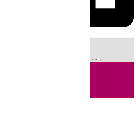
HOY
|
Sucesos
Incendios
Fútbol
Crisis Migratoria en Ceuta
LaLiga
Andalucía