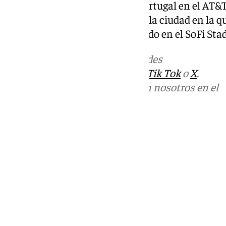
Ángeles tras haber vencido a Portugal en el AT&T
combinado español aterrizó en la ciudad en la q
Austria por 3-0, partido disputado en el SoFi Sta
Más noticias de
101TV
en las redes
sociales:
Instagram
,
Facebook
,
Tik Tok
o
X
.
Puedes ponerte en contacto con nosotros en el
correo
informativos@101tv.es
Tags:
Fútbol
Mundial de fútbol 2026
Últimas noticias