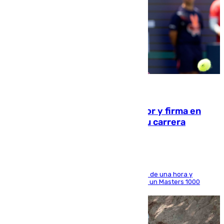
09.08.2026
Daniel Mérida derriba a Griekspoor y firma en
Montreal el mejor resultado de su carrera
El madrileño arrolla al neerlandés en poco más de una hora y
alcanza por primera vez los cuartos de final de un Masters 1000