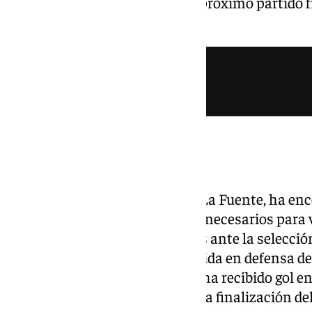
Los Ángeles, donde jugarán su próximo partido f
final del Mundial.
Un once ‘fijo’
El preparador español, Luis de La Fuente, ha enc
juego de su equipo dé los frutos necesarios para
ronda. Es cierto que no estamos ante la selecci
historia, pero sí ante la más sólida en defensa
España es el único país que no ha recibido gol e
solo quedan tres partidos para la finalización d