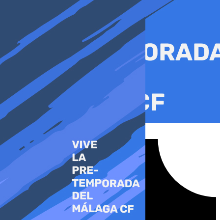
Ir
al
contenido
Tiktok