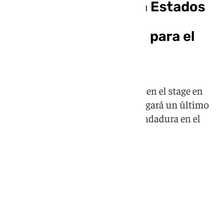
España pone rumbo a Estados
Unidos: comienza la
concentración oficial para el
Mundial
La selección española se sumerge en el stage en
tierras estadounidenses, donde jugará un último
amistoso antes de comenzar su andadura en el
torneo continental