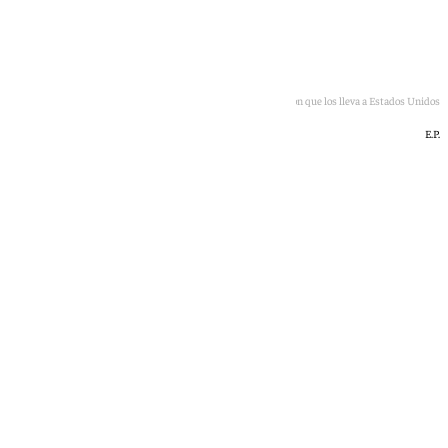
Jugadores de la Selección antes de subirse al avión que los lleva a Estados Unidos
E.P.
101 TV
viernes, 5 junio 2026, 17:50
Compartir: