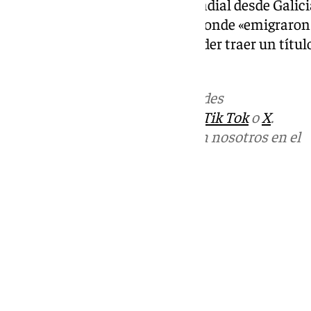
española pone rumbo a un Mundial desde Galici
conexión con América», hacia donde «emigraron m
tengamos la oportunidad de poder traer un títu
deseado.
Más noticias de
101TV
en las redes
sociales:
Instagram
,
Facebook
,
Tik Tok
o
X
.
Puedes ponerte en contacto con nosotros en el
correo
informativos@101tv.es
Tags:
Fútbol
Mundial de fútbol 2026
Últimas noticias