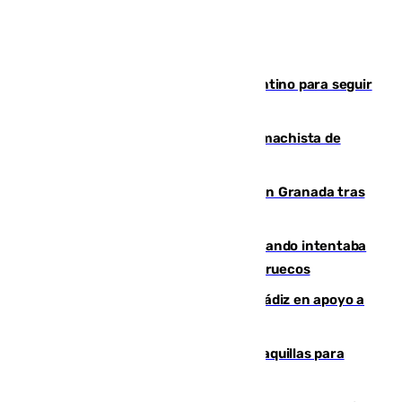
Marruecos, la principal baza de Infantino para seguir
al frente de la FIFA
Pedro Sánchez condena el crimen machista de
Benahavís
Angustioso rescate de una familia en Granada tras
caer su coche por un terraplén
Fallece un joven tras caer al mar cuando intentaba
entrar en parapente a Ceuta desde Marruecos
CIES NO moviliza a la provincia de Cádiz en apoyo a
la respuesta humanitaria de Ceuta
El mercado de Jerez refrigera sus taquillas para
facilitar las compras a sus visitantes