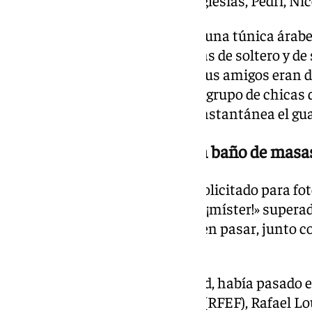
sacándose una foto con Borja Iglesias, Pedri, N
Le ocurrió a Diego –vestido con una túnica árabe
menos seis grupos de despedidas de soltero y de 
pasillo del aeropuerto. Diego y sus amigos eran d
Pero también tuvieron éxito un grupo de chicas 
este caso accedió a hacerse la instantánea el 
Hasta de la Fuente se dio un baño de masa
Luis de la Fuente también fue solicitado para fot
aficionados a gritos de «¡míster! ¡míster!» supera
embarque. Fue de los primeros en pasar, junto 
técnico.
Poco antes, sin tanta notoriedad, había pasado e
Federación Española de Fútbol (RFEF), Rafael Lou