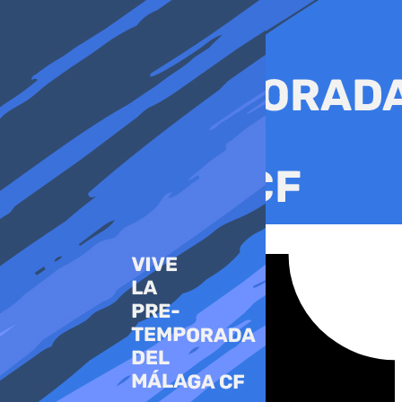
Ir
al
contenido
Tiktok