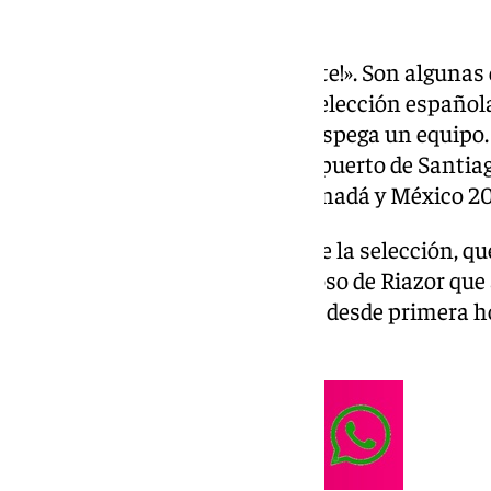
«¡Ánimo, chavales! ¡Mucha suerte!». Son algunas
escuchado los jugadores de la selección española
avión de Iberia –con el lema ‘Despega un equipo. 
ha partido este viernes del aeropuerto de Santi
Mundial de Estados Unidos, Canadá y México 20
Para despedir a los «chavales» de la selección, qu
norteamericanas tras el amistoso de Riazor que 
fueron numerosos los fans que, desde primera h
Lavacolla para ver a sus ídolos.