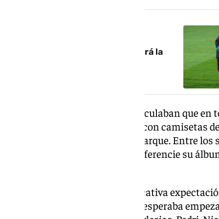
NOTICIA RELACIONADA
Chattanooga, en Tennessee, será la
‘casa’ de España en el Mundial
Trabajadores del aeropuerto calculaban que en t
aficionados, algunos ataviados con camisetas de 
jugadores a las puertas del embarque. Entre los 
autógrafo como estampa que diferencie su álbu
en casa.
Pero también había una significativa expectació
para la sorpresa de quien no se esperaba empeza