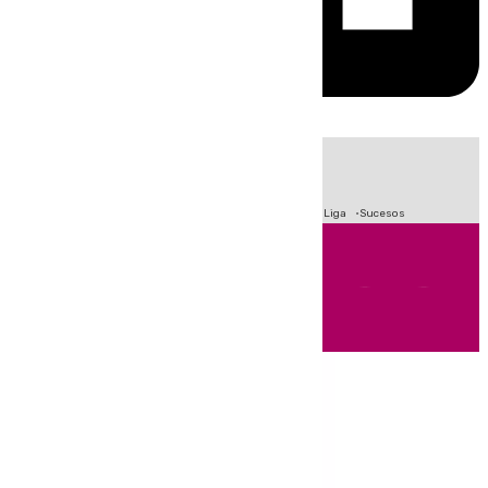
HOY
|
Fútbol
Primera División
Crisis Migratoria en Ceuta
LaLiga
Sucesos
Andalucía