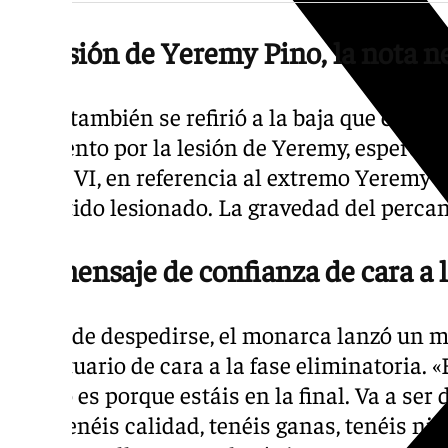
La lesión de Yeremy Pino, la nota n
El rey también se refirió a la baja que enso
«Lo siento por la lesión de Yeremy, espero q
Felipe VI, en referencia al extremo Yeremy 
el partido lesionado. La gravedad del perca
Un mensaje de confianza de cara a l
Antes de despedirse, el monarca lanzó un m
al vestuario de cara a la fase eliminatoria. «
vuelvo es porque estáis en la final. Va a ser 
pero tenéis calidad, tenéis ganas, tenéis niv