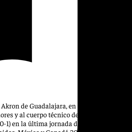
io Akron de Guadalajara, en
ores y al cuerpo técnico de la
0-1) en la última jornada de
nidos, México y Canadá 2026.