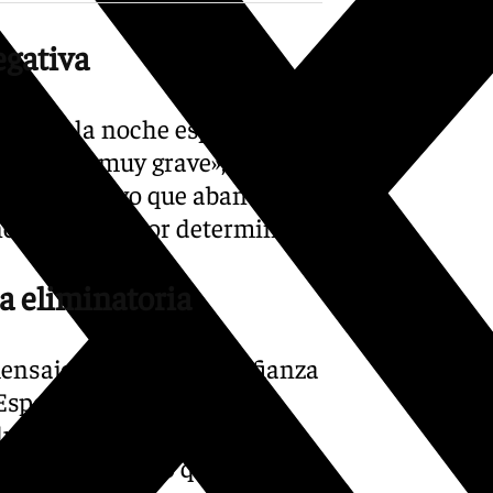
egativa
mbreció la noche española.
ue no sea muy grave», dijo
Pino, que tuvo que abandonar
nce aún está por determinar.
a eliminatoria
ensaje de aliento y confianza
Espero volver, porque si
duro y complicado, ya lo sé,
el, tenéis todo lo que hay que