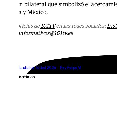
reunión bilateral que simbolizó el acercami
España y México.
Más noticias de
101TV
en las redes sociales:
Ins
correo
informativos@101tv.es
Tags:
Fútbol
Mundial de fútbol 2026
Rey Felipe VI
Últimas noticias