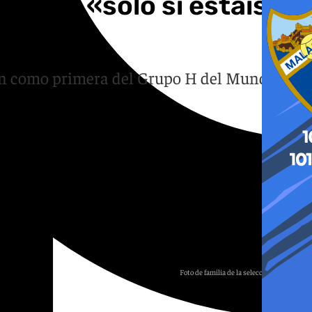
volver «solo si estáis en
ección como primera del Grupo H del Mundial
Foto de familia de la selección con el Rey.
Agencias