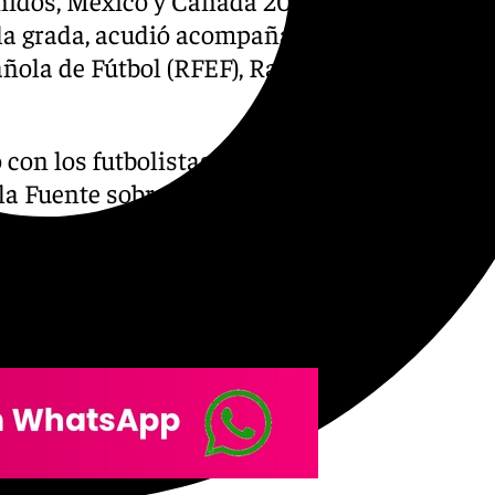
 la grada, acudió acompañado
ñola de Fútbol (RFEF), Rafael
con los futbolistas y con el
la Fuente sobre el duelo, que
es que ha sido un triunfo y
 lo que interesaba», valoró
he visto sufrir bastante»,
or la dureza física.