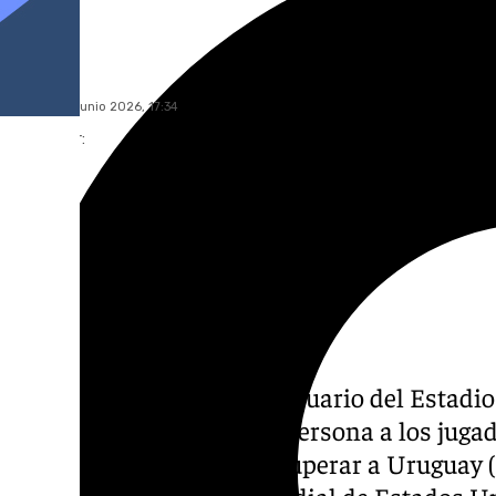
Óscar Gil
sábado, 27 junio 2026, 17:34
Compartir:
El rey Felipe VI bajó al vestuario del Estad
México, para felicitar en persona a los jugad
selección española tras superar a Uruguay (
la fase de grupos del Mundial de Estados U