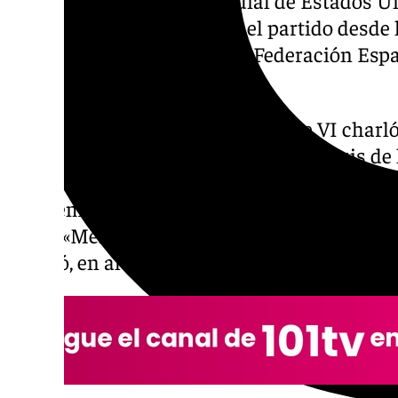
El monarca, que presenció el partido desde
por el presidente de la Real Federación Espa
Louzán.
En un ambiente distendido, Felipe VI charló 
equipo de trabajo del seleccionador Luis de 
no estuvo exento de tensión. «Lo que cuenta 
que hemos pasado primeros de grupo, que era
el rey. «Menudo partido, ha sido ‘leñero’. Os 
añadió, en alusión a un encuentro marcado p