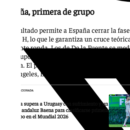
España, primera de grupo
El resultado permite a España cerrar la fas
Grupo H, lo que le garantiza un cruce teóri
siguiente ronda. Los de De la Fuente se med
del Grupo J en los dieciseisavos de final, p
Argelia. El partido está fijado para el jueves
Los Ángeles, Estados Unidos.
NOTICIA RELACIONADA
España supera a Uruguay con sufrimiento y un
gol del andaluz Baena para clasificarse primera
de grupo en el Mundial 2026