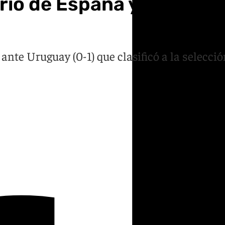
uario de España y promete 
ria ante Uruguay (0-1) que clasificó a la sel