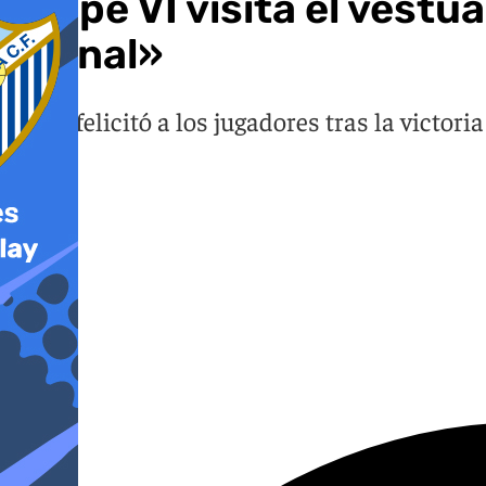
Felipe VI visita el vest
la final»
El rey felicitó a los jugadores tras la victo
2026