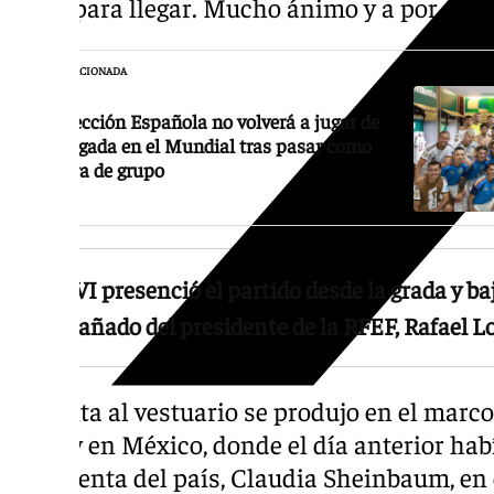
tener para llegar. Mucho ánimo y a por ello»
NOTICIA RELACIONADA
La Selección Española no volverá a jugar de
madrugada en el Mundial tras pasar como
primera de grupo
Felipe VI presenció el partido desde la grada y ba
acompañado del presidente de la RFEF, Rafael 
La visita al vestuario se produjo en el marc
del rey en México, donde el día anterior habí
presidenta del país, Claudia Sheinbaum, en 