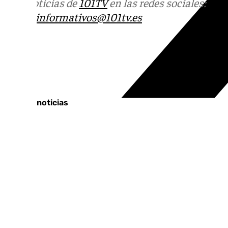
Más noticias de
101TV
en las redes sociales:
Ins
correo
informativos@101tv.es
Tags:
Nerja
Últimas noticias