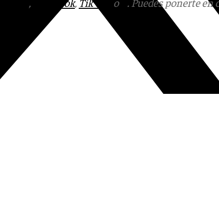
tagram
,
Facebook
,
Tik Tok
o
X
. Puedes ponerte en 