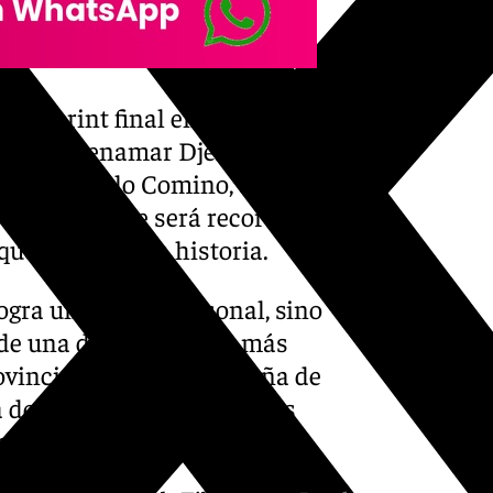
do sprint final en el que
 rival, Benamar Djellal,
o cerró Pablo Comino, quien
de la milla que será recordada
quedará para la historia.
ogra un triunfo personal, sino
 de una de las pruebas más
ovincia. La Milla Navideña de
a de fondo, que una vez más
o en la región.