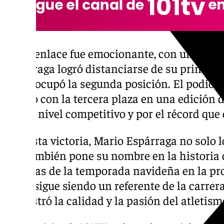
El desenlace fue emocionante, con un apreta
Espárraga logró distanciarse de su principal
quien ocupó la segunda posición. El podio l
se alzó con la tercera plaza en una edición 
por su nivel competitivo y por el récord que 
Con esta victoria, Mario Espárraga no solo l
que también pone su nombre en la historia
icónicas de la temporada navideña en la pr
Nerja sigue siendo un referente de la carrer
demostró la calidad y la pasión del atletism