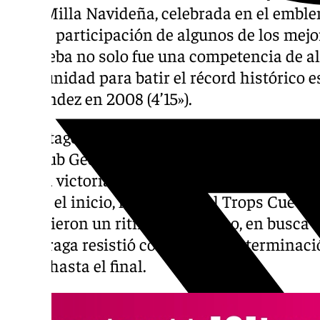
de la Milla Navideña, celebrada en el embl
Con la participación de algunos de los mejo
la prueba no solo fue una competencia de al
oportunidad para batir el récord histórico e
Fernández en 2008 (4’15»).
El protagonista de la jornada fue Mario Esp
del Club Gedysa, que, se impuso con una ma
solo la victoria, sino también superar el ant
Desde el inicio, los atletas del Trops Cueva 
impusieron un ritmo vertiginoso, en busca d
Espárraga resistió con fuerza y determinaci
ritmo hasta el final.