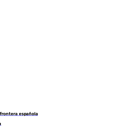
Youtube
 frontera española
a