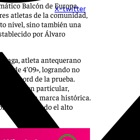
emático Balcón de Europa.
X-twitter
res atletas de la comunidad,
to nivel, sino también una
stablecido por Álvaro
árraga, atleta antequerano
rca de 4’09», logrando no
iguo récord de la prueba.
de Nerja, en particular,
e superar la marca histórica.
ón, manteniendo el alto