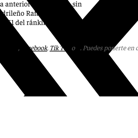
la anterior eliminatoria sin
drileño Rafa Jódar al no
 151 del ránking ATP y
tagram
,
Facebook
,
Tik Tok
o
X
. Puedes ponerte en 