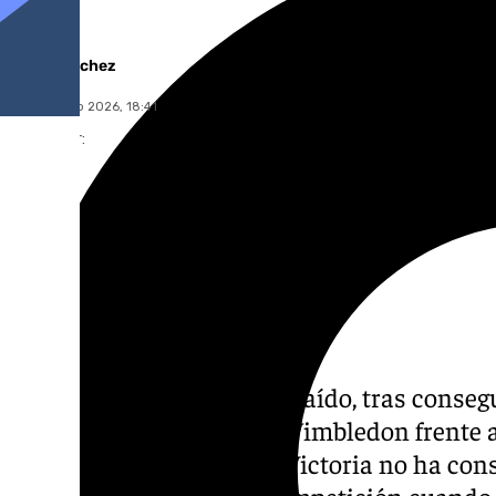
Jairo Sánchez
lunes, 6 julio 2026, 18:41
Compartir:
Alejandro Davidovich ha caído, tras consegui
historia en Mallorca, en Wimbledon frente a
tenista del Rincón de La Victoria no ha co
rival y se despide de la competición cuando 