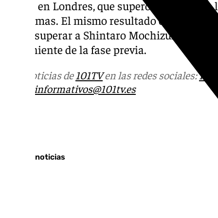
hierba en Londres, que superó a su rival de 
problemas. El mismo resultado obtuvo el ma
poder superar a Shintaro Mochizuki, número
proveniente de la fase previa.
Más noticias de
101TV
en las redes sociales:
Ins
correo
informativos@101tv.es
Tags:
Últimas noticias