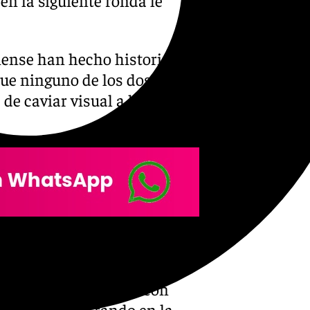
iense han hecho historia en
que ninguno de los dos estaba
 de caviar visual a los
gueño que retaba la agilidad
ondió. A partir de ahí
y vuelta que terminó con
con su rival errando en la