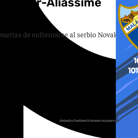
ix Auger-Aliassime
acular
puertas de enfrentarse al serbio Novak
Alejandro Davidovich durante un punto en Wimbledon
Europa Press