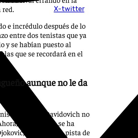
 red.
X-twitter
do e incrédulo después de lo
zo entre dos tenistas que ya
lo y se habían puesto al
bolas que se recordará en el
agueño aunque no le da
enista español, Davidovich no
Ahora, el rinconero se ha
jokovic, número 1 en pista de