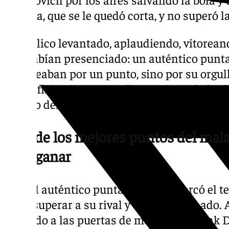
entrega, que se le quedó corta, y no superó la
El público levantado, aplaudiendo, vitorean
que habían presenciado: un auténtico punta
no peleaban por un punto, sino por su orgul
límite físicamente para llevarse una de las 
mundo del tenis.
Uno de los mejores puntos del mal
para ganar
Tras el auténtico puntazo que se marcó el t
pudo superar a su rival y quedó eliminado. 
quedado a las puertas de medirse a Novak D