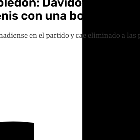
ledon: Davidovich y Fel
tenis con una bola espect
adiense en el partido y cae eliminado a las 