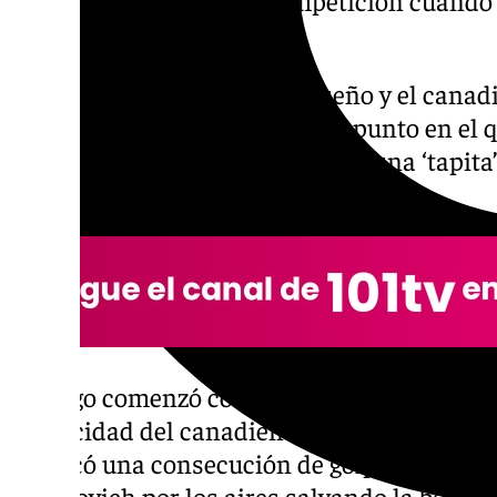
esperaba Novak Djokovic.
Durante el choque, el malagueño y el canad
el mundo del tenis, jugaron un punto en el 
dispuesto a perderlo y regalaron una ‘tapita’
espectadores que lo presenciaron.
El juego comenzó con una dejadita del mala
y velocidad del canadiense y Aliassime resp
arrancó una consecución de golpeos de ida 
Davidovich por los aires salvando la bola y 