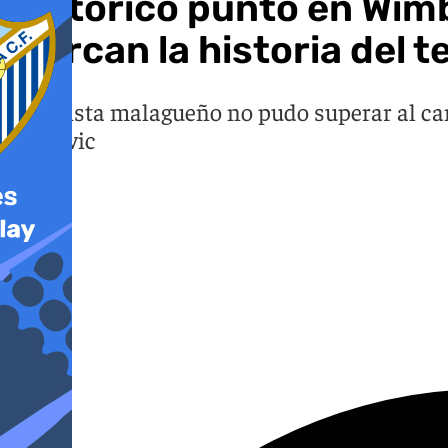
Histórico punto en Wimb
marcan la historia del 
El tenista malagueño no pudo superar al can
Djokovic