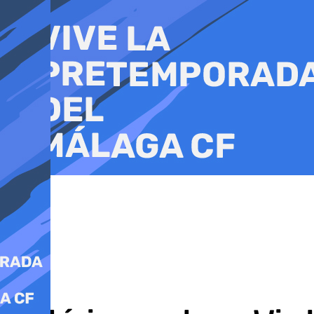
Ir
al
contenido
Tenis