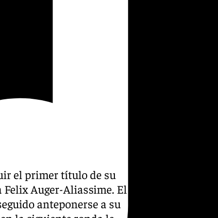
r el primer título de su
 Felix Auger-Aliassime. El
nseguido anteponerse a su
en la siguiente ronda le