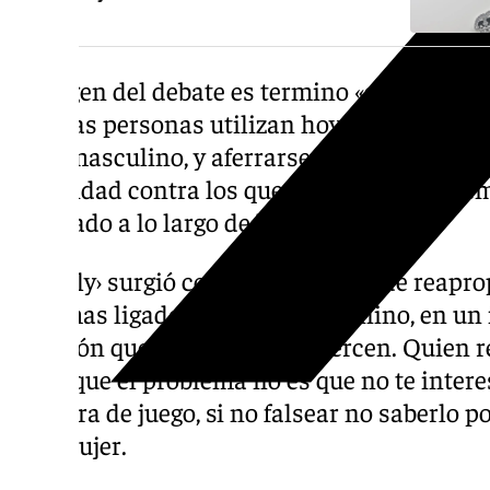
El origen del debate es termino «girl». Ser «u
muchas personas utilizan hoy en día en red
de lo masculino, y aferrarse así a aquellos r
feminidad contra los que durante tanto ti
batallado a lo largo de la historia.
Lo ‹girly› surgió como una especie de reapr
estigmas ligados al género femenino, en un 
opresión que estos mismos ejercen. Quien re
alega que el problema no es que no te interes
un fuera de juego, si no falsear no saberlo por
una mujer.