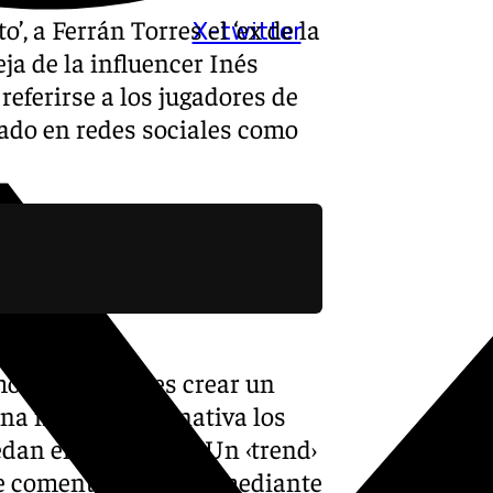
, a Ferrán Torres el ‘ex de la
X-twitter
ja de la influencer Inés
referirse a los jugadores de
izado en redes sociales como
ovido el reto, es crear un
na manera alternativa los
edan entenderlos». Un ‹trend›
e comentarlos sería mediante