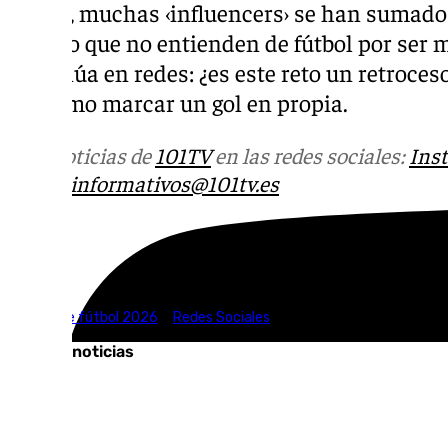
Ahora, muchas ‹influencers› se han sumado a 
mundo que no entienden de fútbol por ser m
continúa en redes: ¿es este reto un retroces
así como marcar un gol en propia.
Más noticias de
101TV
en las redes sociales:
Ins
correo
informativos@101tv.es
Tags:
Mundial de fútbol 2026
Redes Sociales
Últimas noticias