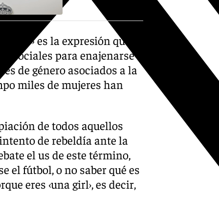
na girl» es la expresión que
es sociales para enajenarse
oles de género asociados a la
empo miles de mujeres han
opiación de todos aquellos
intento de rebeldía ante la
bate el us de este término,
e el fútbol, o no saber qué es
que eres ‹una girl›, es decir,