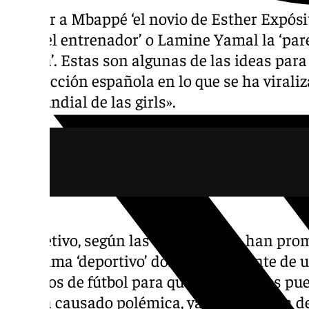
Llamar a Mbappé ‘el novio de Esther Expósito’
hija del entrenador’ o Lamine Yamal la ‘pare
García’. Estas son algunas de las ideas para 
la Selección española en lo que se ha viral
«el Mundial de las girls».
El objetivo, según las usuarias que han prom
programa ‘deportivo’ donde se comente de u
partidos de fútbol para que «las mujeres pu
que ha causado polémica, ya que la forma d