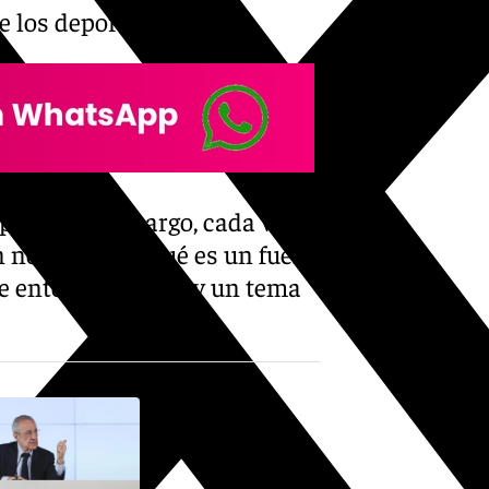
de los deportistas.
ópico. Sin embargo, cada vez
n no entender qué es un fuera
de entenderlo si hay un tema