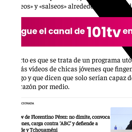
«cotilleos» y «salseos» alrededor de la vida 
Lo cierto es que se trata de un programa ut
hay más vídeos de chicas jóvenes que finge
de juego y que dicen que solo serían capaz 
del corazón por medio.
NOTICIA RELACIONADA
El show de Florentino Pérez: no dimite, convoca
elecciones, carga contra ‘ABC’ y defiende a
Valverde y Tchouaméni