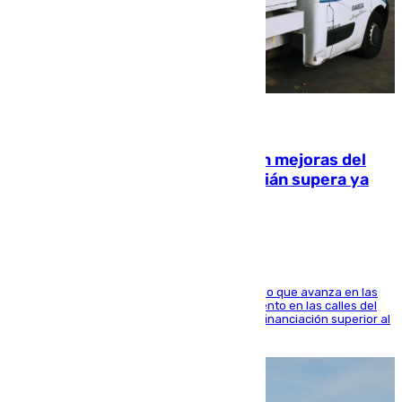
08.08.2026
La inversión del Ayuntamiento en mejoras del
entorno del Prado de San Sebastián supera ya
1.600.000 euros
El consistorio, a través de Emasesa, ha indicado que avanza en las
obras de renovación de las redes de saneamiento en las calles del
entorno del Prado, contando la zona con una financiación superior al
millón y medio de euros