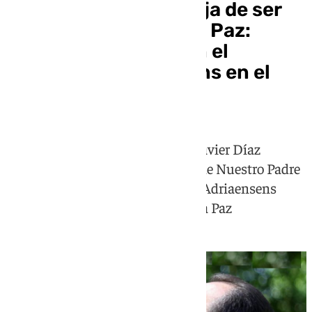
Ernesto Sanguino deja de ser
capataz general de la Paz:
entran Javier Díaz en el
misterio y Adriaensens en el
palio
La cofradía nombra a Francisco Javier Díaz
Espinosa como capataz del paso de Nuestro Padre
Jesús de la Victoria y a Fernando Adriaensens
Lázaro para María Santísima de la Paz