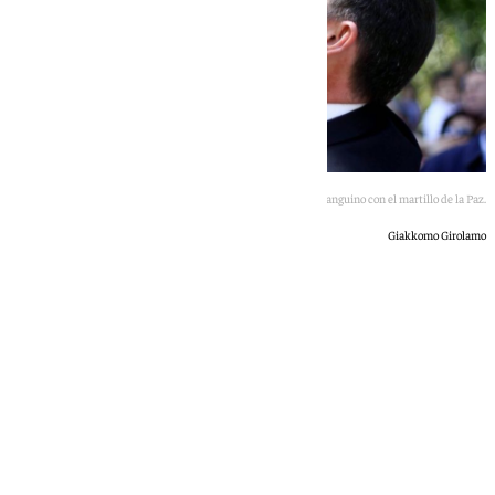
Una imagen de archivo de Sanguino con el martillo de la Paz.
Giakkomo Girolamo
101 TV
martes, 7 julio 2026, 17:42
Compartir: