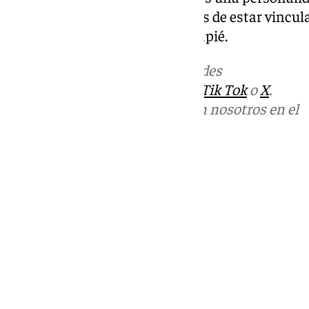
Semana Santa sevillana además de estar vinculad
de la ciudad, el Real Betis Balompié.
Más noticias de
101TV
en las redes
sociales:
Instagram
,
Facebook
,
Tik Tok
o
X
.
Puedes ponerte en contacto con nosotros en el
correo
informativos@101tv.es
Tags:
Últimas noticias