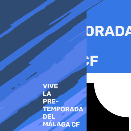
Ir
al
contenido
Tiktok