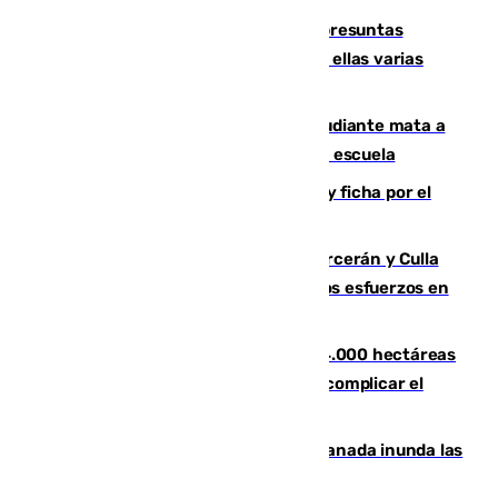
Un juzgado de Ceuta investiga seis presuntas
agresiones sexuales a migrantes, entre ellas varias
menores
Desastre en Tailandia: un joven estudiante mata a
tiros a sus abuelo y a profesores en una escuela
Luca Zidane rompe con el Granada y ficha por el
Leganés
Incendios de Castellón: Sierra Engarcerán y Culla
evolucionan positivamente y centran los esfuerzos en
Tírig
El incendio de Niebla ya supera las 4.000 hectáreas
afectadas y "se espera que se vuelva a complicar el
fuego"
Una tormenta en la provincia de Granada inunda las
calles de Puebla de Don Fadrique