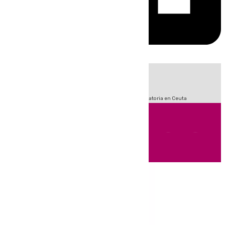
HOY
|
Fútbol
LaLiga
Sucesos
Primera División
Crisis Migratoria en Ceuta
Andalucía