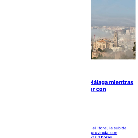
08.08.2026
El taró tiñe de niebla la costa de Málaga mientras
el calor se concentra en el interior con
Antequera en aviso amarillo
Mientras se alivia la sensación de bochorno en el litoral, la subida
térmica se notará sobre todo en el norte de la provincia, con
máximas que rozarán los 38 grados hasta las 21.00 horas